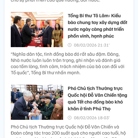
Tổng Bí thư Tô Lâm: Kiều
bào chung tay xây dựng đất
nước ngày càng phát triển
phồn vinh, hạnh phúc
08/02/2026 21:31’
“Nghĩa dân tộc, tình đồng bào đó rất sâu đậm. Đảng,
Nhà nước luôn luôn trân trọng, ghi nhận và đánh giá
cao tấm lòng, tình cảm, trách nhiệm của bà con đối với
Tổ quốc”, Tổng Bí thư nhấn mạnh.
Phó Chủ tịch Thường trực
Quốc hội Đỗ Văn Chiến tặng
quà Tết cho đồng bào khó
khăn ở tỉnh Phú Thọ
08/02/2026 18:03’
Phó Chủ tịch Thường trực Quốc hội Đỗ Văn Chiến và
Đoàn công tác trao 200 suất quà cho người cao tuổi, hộ