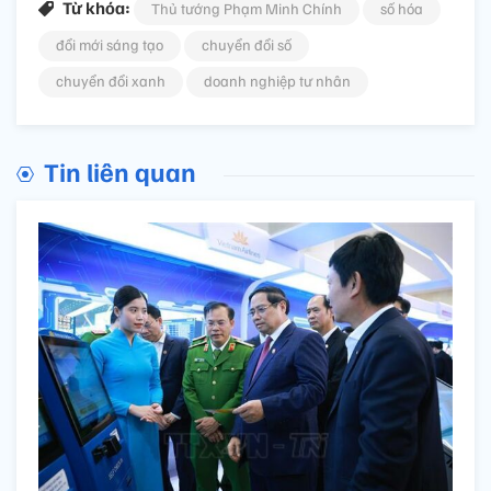
Từ khóa:
Thủ tướng Phạm Minh Chính
số hóa
đổi mới sáng tạo
chuyển đổi số
chuyển đổi xanh
doanh nghiệp tư nhân
Tin liên quan