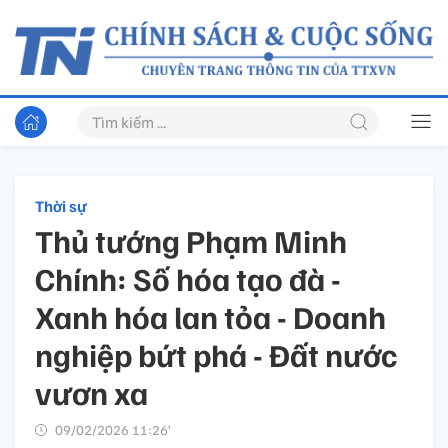
Thời sự
Thủ tướng Phạm Minh
Chính: Số hóa tạo đà -
Xanh hóa lan tỏa - Doanh
nghiệp bứt phá - Đất nước
vươn xa
09/02/2026 11:26’