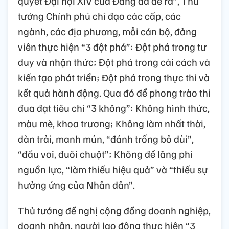
quyết Đại hội XIV của Đảng đã đề ra”, Thủ
tướng Chính phủ chỉ đạo các cấp, các
ngành, các địa phương, mỗi cán bộ, đảng
viên thực hiện “3 đột phá”: Đột phá trong tư
duy và nhận thức; Đột phá trong cải cách và
kiến tạo phát triển; Đột phá trong thực thi và
kết quả hành động. Qua đó để phong trào thi
đua đạt tiêu chí “3 không”: Không hình thức,
màu mè, khoa trương; Không làm nhất thời,
dàn trải, manh mún, “đánh trống bỏ dùi”,
“đầu voi, đuôi chuột”; Không để lãng phí
nguồn lực, “làm thiếu hiệu quả” và “thiếu sự
hưởng ứng của Nhân dân”.
Thủ tướng đề nghị cộng đồng doanh nghiệp,
doanh nhân, người lao động thực hiện “3