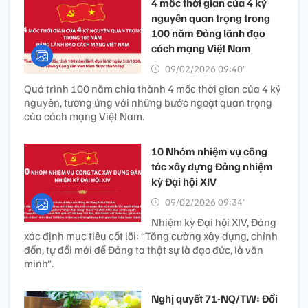
4 mốc thời gian của 4 kỷ
nguyên quan trọng trong
100 năm Đảng lãnh đạo
cách mạng Việt Nam
09/02/2026 09:40’
Quá trình 100 năm chia thành 4 mốc thời gian của 4 kỷ
nguyên, tương ứng với những bước ngoặt quan trọng
của cách mạng Việt Nam.
10 Nhóm nhiệm vụ công
tác xây dựng Đảng nhiệm
kỳ Đại hội XIV
09/02/2026 09:34’
Nhiệm kỳ Đại hội XIV, Đảng
xác định mục tiêu cốt lõi: “Tăng cường xây dựng, chỉnh
đốn, tự đổi mới để Đảng ta thật sự là đạo đức, là văn
minh”.
Nghị quyết 71-NQ/TW: Đổi