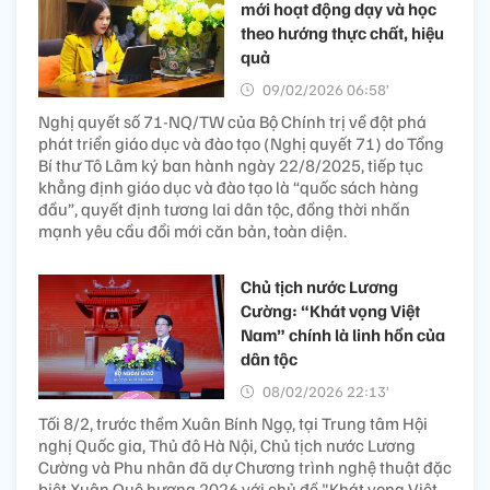
mới hoạt động dạy và học
theo hướng thực chất, hiệu
quả
09/02/2026 06:58’
Nghị quyết số 71-NQ/TW của Bộ Chính trị về đột phá
phát triển giáo dục và đào tạo (Nghị quyết 71) do Tổng
Bí thư Tô Lâm ký ban hành ngày 22/8/2025, tiếp tục
khẳng định giáo dục và đào tạo là “quốc sách hàng
đầu”, quyết định tương lai dân tộc, đồng thời nhấn
mạnh yêu cầu đổi mới căn bản, toàn diện.
Chủ tịch nước Lương
Cường: “Khát vọng Việt
Nam” chính là linh hồn của
dân tộc
08/02/2026 22:13’
Tối 8/2, trước thềm Xuân Bính Ngọ, tại Trung tâm Hội
nghị Quốc gia, Thủ đô Hà Nội, Chủ tịch nước Lương
Cường và Phu nhân đã dự Chương trình nghệ thuật đặc
biệt Xuân Quê hương 2026 với chủ đề "Khát vọng Việt