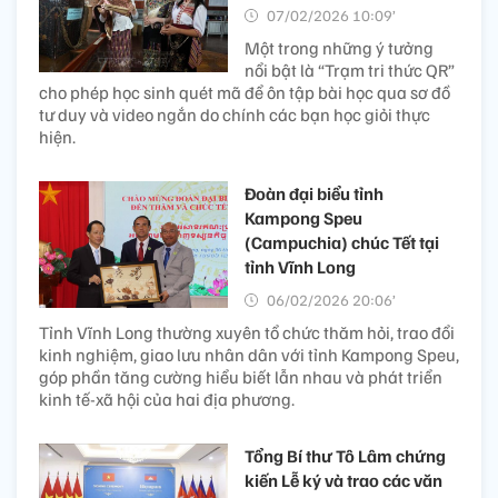
07/02/2026 10:09’
Một trong những ý tưởng
nổi bật là “Trạm tri thức QR”
cho phép học sinh quét mã để ôn tập bài học qua sơ đồ
tư duy và video ngắn do chính các bạn học giỏi thực
hiện.
Đoàn đại biểu tỉnh
Kampong Speu
(Campuchia) chúc Tết tại
tỉnh Vĩnh Long
06/02/2026 20:06’
Tỉnh Vĩnh Long thường xuyên tổ chức thăm hỏi, trao đổi
kinh nghiệm, giao lưu nhân dân với tỉnh Kampong Speu,
góp phần tăng cường hiểu biết lẫn nhau và phát triển
kinh tế-xã hội của hai địa phương.
Tổng Bí thư Tô Lâm chứng
kiến Lễ ký và trao các văn