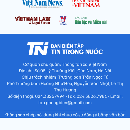
Cơ quan chủ quản: Thông tấn xã Việt Nam
Địa chỉ: Số 05 Lý Thường Kiệt, Cửa Nam, Hà Nội
Chịu trách nhiệm: Trưởng ban Trần Ngọc Tú
Phó Trưởng ban: Hoàng Như Hoa, Nguyễn Văn Nhật, Lê Thị
Thu Hương
Số điện thoại: 024.38257994 - Fax: 024.3826.7981 - Email:
tap.phongbien@gmail.com
Không sao chép nội dung khi chưa có sự đồng ý bằng văn bản
!