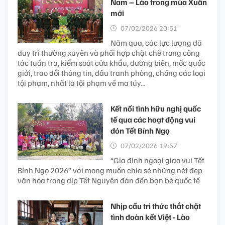
Nam – Lào trong mùa Xuân
mới
07/02/2026 20:51’
Năm qua, các lực lượng đã
duy trì thường xuyên và phối hợp chặt chẽ trong công
tác tuần tra, kiểm soát cửa khẩu, đường biên, mốc quốc
giới, trao đổi thông tin, đấu tranh phòng, chống các loại
tội phạm, nhất là tội phạm về ma túy…
Kết nối tình hữu nghị quốc
tế qua các hoạt động vui
đón Tết Bính Ngọ
07/02/2026 19:57’
“Gia đình ngoại giao vui Tết
Bính Ngọ 2026” với mong muốn chia sẻ những nét đẹp
văn hóa trong dịp Tết Nguyên đán đến bạn bè quốc tế
Nhịp cầu tri thức thắt chặt
tình đoàn kết Việt - Lào