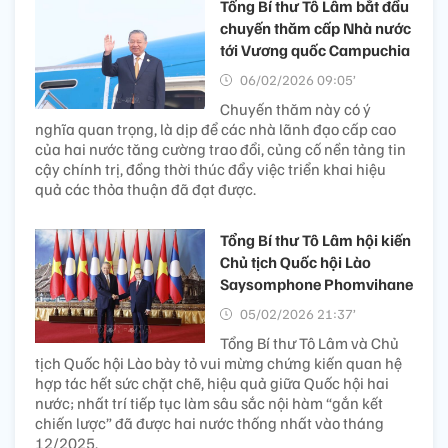
Tổng Bí thư Tô Lâm bắt đầu
chuyến thăm cấp Nhà nước
tới Vương quốc Campuchia
06/02/2026 09:05’
Chuyến thăm này có ý
nghĩa quan trọng, là dịp để các nhà lãnh đạo cấp cao
của hai nước tăng cường trao đổi, củng cố nền tảng tin
cậy chính trị, đồng thời thúc đẩy việc triển khai hiệu
quả các thỏa thuận đã đạt được.
Tổng Bí thư Tô Lâm hội kiến
Chủ tịch Quốc hội Lào
Saysomphone Phomvihane
05/02/2026 21:37’
Tổng Bí thư Tô Lâm và Chủ
tịch Quốc hội Lào bày tỏ vui mừng chứng kiến quan hệ
hợp tác hết sức chặt chẽ, hiệu quả giữa Quốc hội hai
nước; nhất trí tiếp tục làm sâu sắc nội hàm “gắn kết
chiến lược” đã được hai nước thống nhất vào tháng
12/2025.