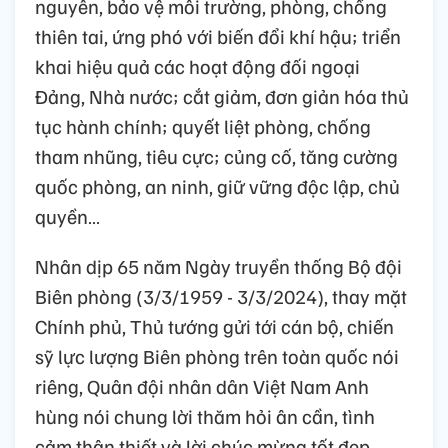
nguyên, bảo vệ môi trường, phòng, chống
thiên tai, ứng phó với biến đổi khí hậu; triển
khai hiệu quả các hoạt động đối ngoại
Đảng, Nhà nước; cắt giảm, đơn giản hóa thủ
tục hành chính; quyết liệt phòng, chống
tham nhũng, tiêu cực; củng cố, tăng cường
quốc phòng, an ninh, giữ vững độc lập, chủ
quyền…
Nhân dịp 65 năm Ngày truyền thống Bộ đội
Biên phòng (3/3/1959 - 3/3/2024), thay mặt
Chính phủ, Thủ tướng gửi tới cán bộ, chiến
sỹ lực lượng Biên phòng trên toàn quốc nói
riêng, Quân đội nhân dân Việt Nam Anh
hùng nói chung lời thăm hỏi ân cần, tình
cảm thân thiết và lời chúc mừng tốt đẹp