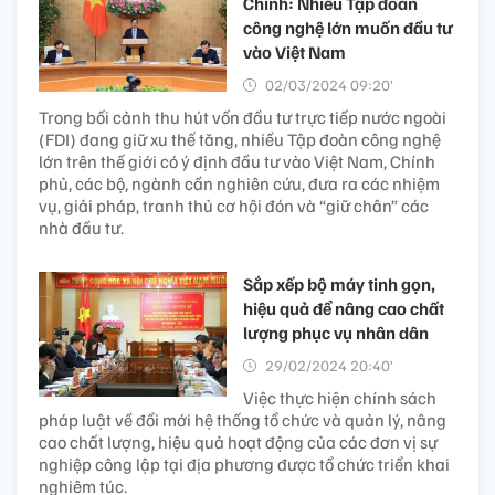
Chính: Nhiều Tập đoàn
công nghệ lớn muốn đầu tư
vào Việt Nam
02/03/2024 09:20’
Trong bối cảnh thu hút vốn đầu tư trực tiếp nước ngoài
(FDI) đang giữ xu thế tăng, nhiều Tập đoàn công nghệ
lớn trên thế giới có ý định đầu tư vào Việt Nam, Chính
phủ, các bộ, ngành cần nghiên cứu, đưa ra các nhiệm
vụ, giải pháp, tranh thủ cơ hội đón và “giữ chân” các
nhà đầu tư.
Sắp xếp bộ máy tinh gọn,
hiệu quả để nâng cao chất
lượng phục vụ nhân dân
29/02/2024 20:40’
Việc thực hiện chính sách
pháp luật về đổi mới hệ thống tổ chức và quản lý, nâng
cao chất lượng, hiệu quả hoạt động của các đơn vị sự
nghiệp công lập tại địa phương được tổ chức triển khai
nghiêm túc.