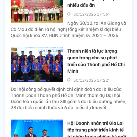
nhiều dấu ấn
30/12/2025 17:56’
Ngày 30/12, tại An Giang và
Cà Mau đã diễn ra hội nghị tổng kết nhiệm kì đại biểu
Quốc hội khóa XV, HĐND tỉnh nhiệm kỳ 2021 – 2026.
Thanh niên là lực lượng
quan trọng cho sự phát
triển của Thành phố Hồ Chí
Minh
30/12/2025 17:22’
Đại hội công bố quyết định chỉ định đoàn đại biểu của
Thành Đoàn Thành phố Hồ Chí Minh tham dự Đại hội
Đoàn toàn quốc lần thứ XIII gồm 4 đại biểu đương nhiên,
38 đại biểu chính thức và 6 đại biểu dự khuyết.
Hội Doanh nhân trẻ Gia Lai
tập trung phát triển kinh tế
tư nhân trong nhiệm kỳ mới