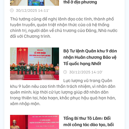
thể ở địa phương
30/12/2025 14:11’
Thủ tướng cũng đề nghị lãnh đạo các tỉnh, thành phố
tuyên truyền, quán triệt nhận thức của cả hệ thống
chính trị, người dân về chủ trương của Đảng, Nhà nước
đối với Chương trình.
Bộ Tư lệnh Quân khu 9 đón
nhận Huân chương Bảo vệ
Tổ quốc hạng Nhất
30/12/2025 14:10’
Lực lượng vũ trang Quân
khu 9 luôn nêu cao tinh thần trách nhiệm, vì nhân dân
quên mình; kịp thời cử lực lượng giúp đỡ nhân dân
trong thiên tai, hỏa hoạn, khắc phục hậu quả hạn hán,
xâm nhập mặn.
Tổng Bí thư Tô Lâm: Đổi
mới công tác đào tạo, bồi