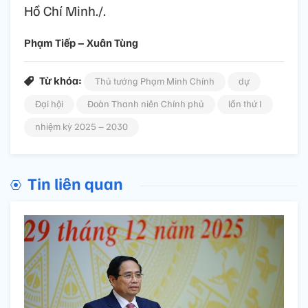
Hồ Chí Minh./.
Phạm Tiếp – Xuân Tùng
Từ khóa:
Thủ tướng Phạm Minh Chính
dự
Đại hội
Đoàn Thanh niên Chính phủ
lần thứ I
nhiệm kỳ 2025 – 2030
Tin liên quan