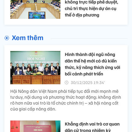
không trực tiếp phê duyệt,
chủ trì thực hiện dự án cụ
thể ở địa phương
Xem thêm
Hình thành đội ngũ nông
dân thế hệ mới có đủ kiến
thức, kỹ năng thích ứng với
bối cảnh phát triển
30/12/2025 19:34’
Hội Nông dân Việt Nam phải tiếp tục đổi mới mạnh mẽ
tư duy, nội dung và phương thức hoạt động; khẳng định
rõ hơn nữa vai trò là tổ chức chính trị – xã hội nòng cốt
của giai cấp nông dân.
Khẳng định vai trò cơ quan
dân cử trong nhiệm kỳ