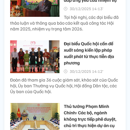
đáp ứng yêu cầu nhiệm vụ
30/12/2025 14:13’
Tại hội nghị, các đại biểu đã
thảo luận và thông qua báo cáo kết quả công tác Hội
năm 2025, nhiệm vụ trọng tâm 2026.
Đại biểu Quốc hội cần đề
xuất sáng kiến lập pháp
xuất phát từ thực tiễn địa
phương
30/12/2025 14:12’
Đoàn đã tham gia 36 cuộc giám sát, khảo sát của Quốc
hội, Ủy ban Thường vụ Quốc hội, Hội đồng Dân tộc, các
Ủy ban của Quốc hội.
Thủ tướng Phạm Minh
Chính: Các bộ, ngành
không trực tiếp phê duyệt,
chủ trì thực hiện dự án cụ