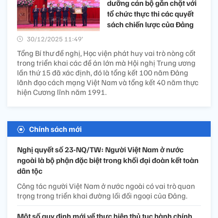
dưỡng cán bộ gắn chặt với
tổ chức thực thi các quyết
sách chiến lược của Đảng
30/12/2025 11:49’
Tổng Bí thư đề nghị, Học viện phát huy vai trò nòng cốt
trong triển khai các đề án lớn mà Hội nghị Trung ương
lần thứ 15 đã xác định, đó là tổng kết 100 năm Đảng
lãnh đạo cách mạng Việt Nam và tổng kết 40 năm thực
hiện Cương lĩnh năm 1991.
Chính sách mới
Nghị quyết số 23-NQ/TW: Người Việt Nam ở nước
ngoài là bộ phận đặc biệt trong khối đại đoàn kết toàn
dân tộc
Công tác người Việt Nam ở nước ngoài có vai trò quan
trọng trong triển khai đường lối đối ngoại của Đảng.
Một số quy định mới về thực hiện thủ tục hành chính