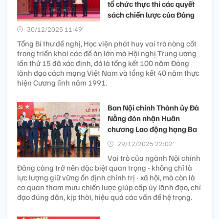
tổ chức thực thi các quyết
sách chiến lược của Đảng
30/12/2025 11:49’
Tổng Bí thư đề nghị, Học viện phát huy vai trò nòng cốt
trong triển khai các đề án lớn mà Hội nghị Trung ương
lần thứ 15 đã xác định, đó là tổng kết 100 năm Đảng
lãnh đạo cách mạng Việt Nam và tổng kết 40 năm thực
hiện Cương lĩnh năm 1991.
Ban Nội chính Thành ủy Đà
Nẵng đón nhận Huân
chương Lao động hạng Ba
29/12/2025 22:02’
Vai trò của ngành Nội chính
Đảng càng trở nên đặc biệt quan trọng - không chỉ là
lực lượng giữ vững ổn định chính trị - xã hội, mà còn là
cơ quan tham mưu chiến lược giúp cấp ủy lãnh đạo, chỉ
đạo đúng đắn, kịp thời, hiệu quả các vấn đề hệ trọng.