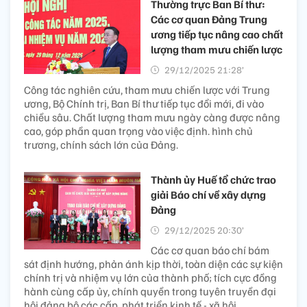
Thường trực Ban Bí thư:
Các cơ quan Đảng Trung
ương tiếp tục nâng cao chất
lượng tham mưu chiến lược
29/12/2025 21:28’
Công tác nghiên cứu, tham mưu chiến lược với Trung
ương, Bộ Chính trị, Ban Bí thư tiếp tục đổi mới, đi vào
chiều sâu. Chất lượng tham mưu ngày càng được nâng
cao, góp phần quan trọng vào việc định. hình chủ
trương, chính sách lớn của Đảng.
Thành ủy Huế tổ chức trao
giải Báo chí về xây dựng
Đảng
29/12/2025 20:30’
Các cơ quan báo chí bám
sát định hướng, phản ánh kịp thời, toàn diện các sự kiện
chính trị và nhiệm vụ lớn của thành phố; tích cực đồng
hành cùng cấp ủy, chính quyền trong tuyên truyền đại
hội đảng bộ các cấp, phát triển kinh tế - xã hội.