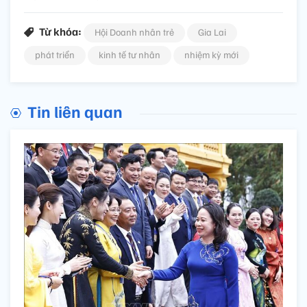
Từ khóa:
Hội Doanh nhân trẻ
Gia Lai
phát triển
kinh tế tư nhân
nhiệm kỳ mới
Tin liên quan