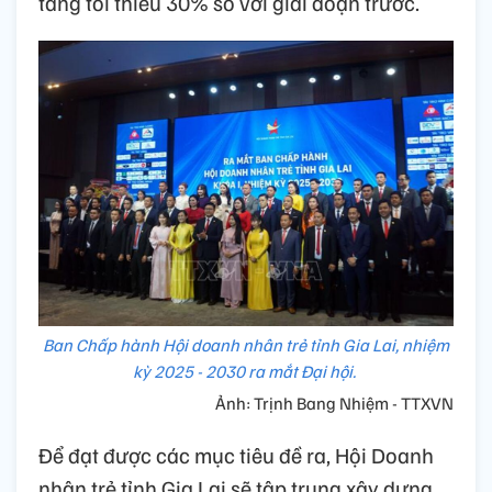
tăng tối thiểu 30% so với giai đoạn trước.
Ban Chấp hành Hội doanh nhân trẻ tỉnh Gia Lai, nhiệm
kỳ 2025 - 2030 ra mắt Đại hội.
Ảnh: Trịnh Bang Nhiệm - TTXVN
Để đạt được các mục tiêu đề ra, Hội Doanh
nhân trẻ tỉnh Gia Lai sẽ tập trung xây dựng