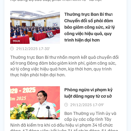
Thường trực Ban Bí thư:
Chuyển đổi số phải đảm
bảo giảm công sức, xử lý
công việc hiệu quả, quy
trình hiện đại hơn
29/12/2025 17:30’
Thường trực Ban Bí thư nhấn mạnh kết quả chuyển đổi
số trong Đảng đảm bảo giảm kinh phí, giảm công sức,
xử lý công việc hiệu quả hơn, kịp thời hơn, quy trình
thực hiện phải hiện đại hơn.
Phòng ngừa vi phạm kỷ
luật đảng ngay từ cơ sở
29/12/2025 17:09’
Ban Thường vụ Tỉnh ủy và
cấp ủy các cấp tỉnh Tây
Ninh đã kiểm tra khi có dấu hiệu vi phạm 34 tổ chức
đảng, 67 đảng viên; kết luận 31 tổ chức đảng, 51 đảng