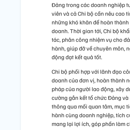
Đảng trong các doanh nghiệp tư
viên và cả Chi bộ cần nêu cao 
những khó khăn để hoàn thành t
doanh. Thời gian tới, Chi bộ kh
tác, phân công nhiệm vụ cho đả
hành, giúp đỡ về chuyên môn, n
động đạt kết quả tốt.
Chi bộ phối hợp với lãnh đạo cô
doanh của đơn vị, hoàn thành n
pháp của người lao động, xây d
cường gắn kết tổ chức Đảng và
thông qua mối quan tâm, mục tiê
hành cùng doanh nghiệp, tích c
mang lại lợi ích, góp phần làm 