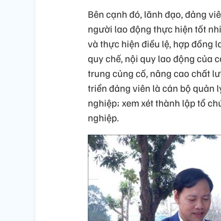
Bên cạnh đó, lãnh đạo, đảng viê
người lao động thực hiện tốt nh
và thực hiện điều lệ, hợp đồng l
quy chế, nội quy lao động của c
trung củng cố, nâng cao chất lư
triển đảng viên là cán bộ quản l
nghiệp; xem xét thành lập tổ c
nghiệp.