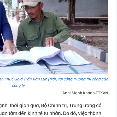
nh Phúc Gold Trần Văn Lực (trái) tai công trường thi công của
công ty.
Ảnh: Mạnh Khánh-TTXVN
, thời gian qua, Bộ Chính trị, Trung ương có
uan tâm đến kinh tế tư nhân. Do đó, việc thành