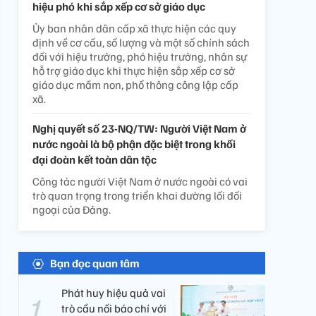
hiệu phó khi sắp xếp cơ sở giáo dục
Ủy ban nhân dân cấp xã thực hiện các quy
định về cơ cấu, số lượng và một số chính sách
đối với hiệu trưởng, phó hiệu trưởng, nhân sự
hỗ trợ giáo dục khi thực hiện sắp xếp cơ sở
giáo dục mầm non, phổ thông công lập cấp
xã.
Nghị quyết số 23-NQ/TW: Người Việt Nam ở
nước ngoài là bộ phận đặc biệt trong khối
đại đoàn kết toàn dân tộc
Công tác người Việt Nam ở nước ngoài có vai
trò quan trọng trong triển khai đường lối đối
ngoại của Đảng.
Bạn đọc quan tâm
Phát huy hiệu quả vai
trò cầu nối báo chí với