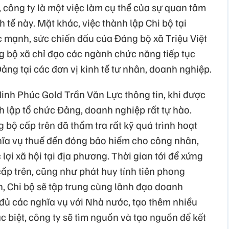
, công ty là một việc làm cụ thể của sự quan tâm
h tế này. Mặt khác, việc thành lập Chi bộ tại
 mạnh, sức chiến đấu của Đảng bộ xã Triệu Việt
ảng bộ xã chỉ đạo các ngành chức năng tiếp tục
ng tại các đơn vị kinh tế tư nhân, doanh nghiệp.
Minh Phúc Gold Trần Văn Lực thông tin, khi được
h lập tổ chức Đảng, doanh nghiệp rất tự hào.
 bộ cấp trên đã thẩm tra rất kỹ quá trình hoạt
hĩa vụ thuế đến đóng bảo hiểm cho công nhân,
lợi xã hội tại địa phương. Thời gian tới để xứng
ấp trên, cũng như phát huy tính tiên phong
 Chi bộ sẽ tập trung cùng lãnh đạo doanh
 đủ các nghĩa vụ với Nhà nước, tạo thêm nhiều
c biệt, công ty sẽ tìm nguồn và tạo nguồn để kết