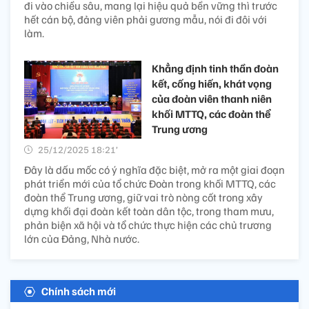
đi vào chiều sâu, mang lại hiệu quả bền vững thì trước
hết cán bộ, đảng viên phải gương mẫu, nói đi đôi với
làm.
Khẳng định tinh thần đoàn
kết, cống hiến, khát vọng
của đoàn viên thanh niên
khối MTTQ, các đoàn thể
Trung ương
25/12/2025 18:21’
Đây là dấu mốc có ý nghĩa đặc biệt, mở ra một giai đoạn
phát triển mới của tổ chức Đoàn trong khối MTTQ, các
đoàn thể Trung ương, giữ vai trò nòng cốt trong xây
dựng khối đại đoàn kết toàn dân tộc, trong tham mưu,
phản biện xã hội và tổ chức thực hiện các chủ trương
lớn của Đảng, Nhà nước.
Chính sách mới