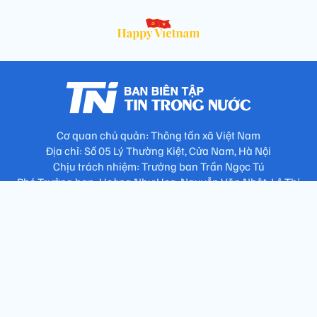
Cơ quan chủ quản: Thông tấn xã Việt Nam
Địa chỉ: Số 05 Lý Thường Kiệt, Cửa Nam, Hà Nội
Chịu trách nhiệm: Trưởng ban Trần Ngọc Tú
Phó Trưởng ban: Hoàng Như Hoa, Nguyễn Văn Nhật, Lê Thị
Thu Hương
Số điện thoại: 024.38257994 - Fax: 024.3826.7981 - Email:
tap.phongbien@gmail.com
Không sao chép nội dung khi chưa có sự đồng ý bằng văn bản
!
Trang chủ
Giới thiệu