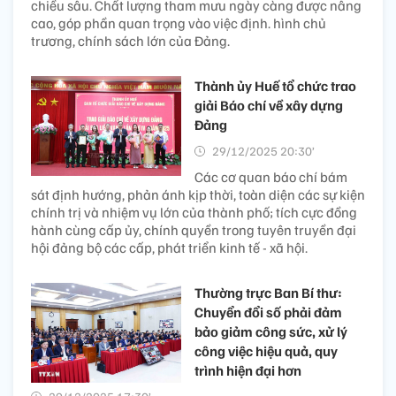
chiều sâu. Chất lượng tham mưu ngày càng được nâng
cao, góp phần quan trọng vào việc định. hình chủ
trương, chính sách lớn của Đảng.
Thành ủy Huế tổ chức trao
giải Báo chí về xây dựng
Đảng
29/12/2025 20:30’
Các cơ quan báo chí bám
sát định hướng, phản ánh kịp thời, toàn diện các sự kiện
chính trị và nhiệm vụ lớn của thành phố; tích cực đồng
hành cùng cấp ủy, chính quyền trong tuyên truyền đại
hội đảng bộ các cấp, phát triển kinh tế - xã hội.
Thường trực Ban Bí thư:
Chuyển đổi số phải đảm
bảo giảm công sức, xử lý
công việc hiệu quả, quy
trình hiện đại hơn