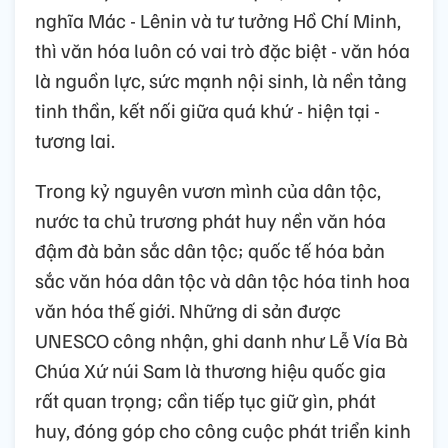
nghĩa Mác - Lênin và tư tưởng Hồ Chí Minh,
thì văn hóa luôn có vai trò đặc biệt - văn hóa
là nguồn lực, sức mạnh nội sinh, là nền tảng
tinh thần, kết nối giữa quá khứ - hiện tại -
tương lai.
Trong kỷ nguyên vươn mình của dân tộc,
nước ta chủ trương phát huy nền văn hóa
đậm đà bản sắc dân tộc; quốc tế hóa bản
sắc văn hóa dân tộc và dân tộc hóa tinh hoa
văn hóa thế giới. Những di sản được
UNESCO công nhận, ghi danh như Lễ Vía Bà
Chúa Xứ núi Sam là thương hiệu quốc gia
rất quan trọng; cần tiếp tục giữ gìn, phát
huy, đóng góp cho công cuộc phát triển kinh