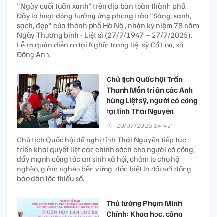
"Ngày cuối tuần xanh" trên địa bàn toàn thành phố.
Đây là hoạt động hưởng ứng phong trào "Sáng, xanh,
sạch, đẹp" của thành phố Hà Nội, nhân kỷ niệm 78 năm
Ngày Thương binh - Liệt sĩ (27/7/1947 – 27/7/2025).
Lễ ra quân diễn ra tại Nghĩa trang liệt sỹ Cổ Loa, xã
Đông Anh.
Chủ tịch Quốc hội Trần
Thanh Mẫn tri ân các Anh
hùng Liệt sỹ, người có công
tại tỉnh Thái Nguyên
20/07/2025 14:42’
Chủ tịch Quốc hội đề nghị tỉnh Thái Nguyên tiếp tục
triển khai quyết liệt các chính sách cho người có công,
đẩy mạnh công tác an sinh xã hội, chăm lo cho hộ
nghèo, giảm nghèo bền vững, đặc biệt là đối với đồng
bào dân tộc thiểu số.
Thủ tướng Phạm Minh
Chính: Khoa học, công