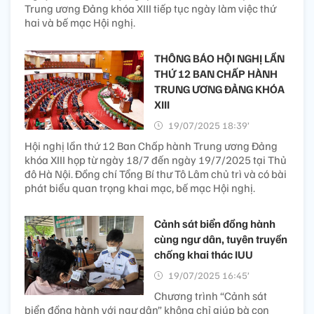
Trung ương Đảng khóa XIII tiếp tục ngày làm việc thứ
hai và bế mạc Hội nghị.
THÔNG BÁO HỘI NGHỊ LẦN
THỨ 12 BAN CHẤP HÀNH
TRUNG ƯƠNG ĐẢNG KHÓA
XIII
19/07/2025 18:39’
Hội nghị lần thứ 12 Ban Chấp hành Trung ương Đảng
khóa XIII họp từ ngày 18/7 đến ngày 19/7/2025 tại Thủ
đô Hà Nội. Đồng chí Tổng Bí thư Tô Lâm chủ trì và có bài
phát biểu quan trọng khai mạc, bế mạc Hội nghị.
Cảnh sát biển đồng hành
cùng ngư dân, tuyên truyền
chống khai thác IUU
19/07/2025 16:45’
Chương trình “Cảnh sát
biển đồng hành với ngư dân” không chỉ giúp bà con