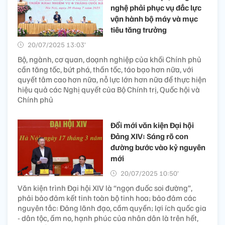
nghệ phải phục vụ đắc lực
vận hành bộ máy và mục
tiêu tăng trưởng
20/07/2025 13:03’
Bộ, ngành, cơ quan, doạnh nghiệp của khối Chính phủ
cần tăng tốc, bứt phá, thần tốc, táo bạo hơn nữa, với
quyết tâm cao hơn nữa, nỗ lực lớn hơn nữa để thực hiện
hiệu quả các Nghị quyết của Bộ Chính trị, Quốc hội và
Chính phủ
Đổi mới văn kiện Đại hội
Đảng XIV: Sáng rõ con
đường bước vào kỷ nguyên
mới
20/07/2025 10:50’
Văn kiện trình Đại hội XIV là “ngọn đuốc soi đường”,
phải bảo đảm kết tinh toàn bộ tinh hoa; bảo đảm các
nguyên tắc: Đảng lãnh đạo, cầm quyền; lợi ích quốc gia
- dân tộc, ấm no, hạnh phúc của nhân dân là trên hết,