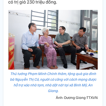
có trị giá 230 triệu đồng.
Thủ tướng Phạm Minh Chính thăm, tặng quà gia đình
bà Nguyễn Thị Có, người có công với cách mạng được
hỗ trợ xóa nhà tạm, nhà dột nát tại xã Bình Mỹ, An
Giang.
Ảnh: Dương Giang-TTXVN