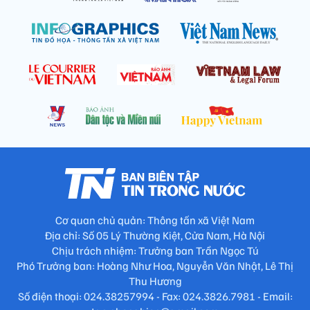
Cơ quan chủ quản: Thông tấn xã Việt Nam
Địa chỉ: Số 05 Lý Thường Kiệt, Cửa Nam, Hà Nội
Chịu trách nhiệm: Trưởng ban Trần Ngọc Tú
Phó Trưởng ban: Hoàng Như Hoa, Nguyễn Văn Nhật, Lê Thị
Thu Hương
Số điện thoại: 024.38257994 - Fax: 024.3826.7981 - Email: