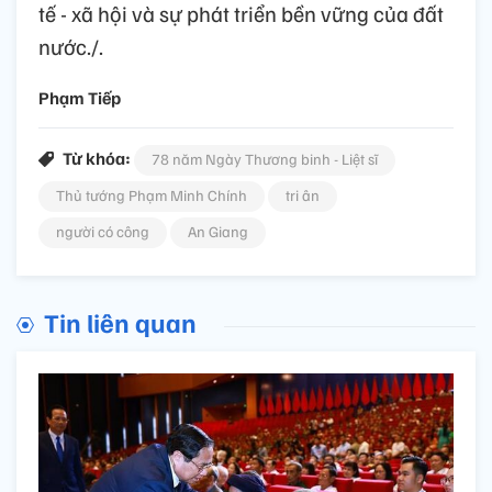
tế - xã hội và sự phát triển bền vững của đất
nước./.
Phạm Tiếp
Từ khóa:
78 năm Ngày Thương binh - Liệt sĩ
Thủ tướng Phạm Minh Chính
tri ân
người có công
An Giang
Tin liên quan