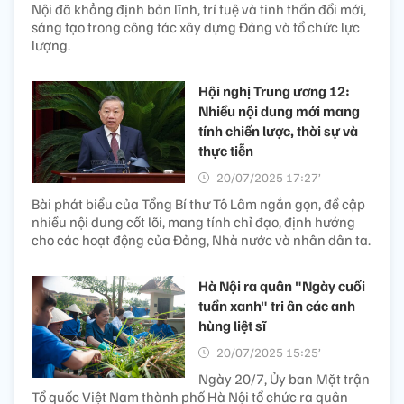
Nội đã khẳng định bản lĩnh, trí tuệ và tinh thần đổi mới,
sáng tạo trong công tác xây dựng Đảng và tổ chức lực
lượng.
Hội nghị Trung ương 12:
Nhiều nội dung mới mang
tính chiến lược, thời sự và
thực tiễn
20/07/2025 17:27’
Bài phát biểu của Tổng Bí thư Tô Lâm ngắn gọn, đề cập
nhiều nội dung cốt lõi, mang tính chỉ đạo, định hướng
cho các hoạt động của Đảng, Nhà nước và nhân dân ta.
Hà Nội ra quân "Ngày cuối
tuần xanh" tri ân các anh
hùng liệt sĩ
20/07/2025 15:25’
Ngày 20/7, Ủy ban Mặt trận
Tổ quốc Việt Nam thành phố Hà Nội tổ chức ra quân