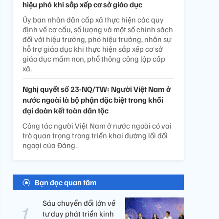
hiệu phó khi sắp xếp cơ sở giáo dục
Ủy ban nhân dân cấp xã thực hiện các quy
định về cơ cấu, số lượng và một số chính sách
đối với hiệu trưởng, phó hiệu trưởng, nhân sự
hỗ trợ giáo dục khi thực hiện sắp xếp cơ sở
giáo dục mầm non, phổ thông công lập cấp
xã.
Nghị quyết số 23-NQ/TW: Người Việt Nam ở
nước ngoài là bộ phận đặc biệt trong khối
đại đoàn kết toàn dân tộc
Công tác người Việt Nam ở nước ngoài có vai
trò quan trọng trong triển khai đường lối đối
ngoại của Đảng.
Bạn đọc quan tâm
Sáu chuyển đổi lớn về
tư duy phát triển kinh