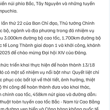
iền núi phía Bắc, Tây Nguyên và những tuyến
ampuchia.
p lần thứ 22 của Ban Chỉ đạo, Thủ tướng Chính
c bộ, ngành và địa phương trong đó nhiệm vụ
iêu 3.000km đường bộ cao tốc, 1.700km đường bộ
 tế Long Thành giai đoạn 1 và khởi công, khánh
/2025 để chào mừng Đại hội XIV của Đảng.
 chức triển khai thực hiện để hoàn thành 13/18
ó có một số nhiệm vụ nổi bật như: Quyết liệt chỉ
phục các bất lợi về thời tiết, ảnh hưởng, thiệt
ộ thi công để hoàn thành đưa vào khai thác,
n chính cao tốc, 458km nút giao và đường dẫn;
 thuật toàn tuyến cao tốc Bắc - Nam từ Cao Bằng
km đường ven biển và Cảng hàng không quốc tế