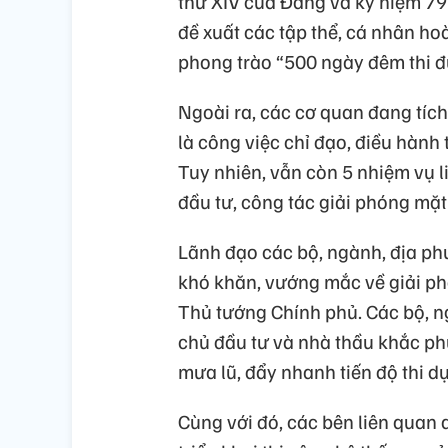
thứ XIV của Đảng và kỷ niệm 7
đề xuất các tập thể, cá nhân h
phong trào “500 ngày đêm thi 
Ngoài ra, các cơ quan đang tích
là công việc chỉ đạo, điều hành
Tuy nhiên, vẫn còn 5 nhiệm vụ l
đầu tư, công tác giải phóng mặ
Lãnh đạo các bộ, ngành, địa phư
khó khăn, vướng mắc về giải phó
Thủ tướng Chính phủ. Các bộ, ng
chủ đầu tư và nhà thầu khắc phục
mưa lũ, đẩy nhanh tiến độ thi dự
Cùng với đó, các bên liên quan 