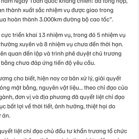
9 năm Ngày Toàn quốc kháng chiến; đã tổng hợp,
oàn thành xuất sắc nhiệm vụ được giao trong
đua hoàn thành 3.000km đường bộ cao tốc”.
 cực triển khai 13 nhiệm vụ, trong đó 5 nhiệm vụ
 thường xuyên và 8 nhiệm vụ chưa đến thời hạn.
iên quan đến lập và trình phê duyệt chủ trương
t bằng chưa đáp ứng tiến độ yêu cầu.
ơng cho biết, hiện nay cơ bản xử lý, giải quyết
ng mặt bằng, nguyên vật liệu... theo chỉ đạo của
ành, đơn vị và địa phương đã quyết liệt chỉ đạo
 bất lợi về thời tiết, ảnh hưởng, thiệt hại do
 án.
quyết liệt chỉ đạo chủ đầu tư khẩn trương tổ chức