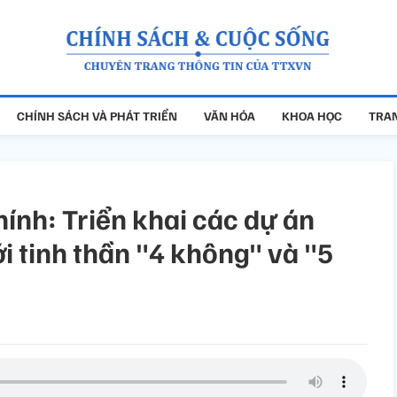
CHÍNH SÁCH VÀ PHÁT TRIỂN
VĂN HÓA
KHOA HỌC
TRAN
nh: Triển khai các dự án
i tinh thần "4 không" và "5