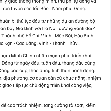
n lý giao thông thông minh, thu phí tự động và
xe trên tuyến cao tốc Bắc - Nam phía Đông.
huẩn bị thủ tục đầu tư những dự án đường bộ
sân bay Gia Bình với Hà Nội; đường vành đai 4
 Thành phố Hồ Chí Minh - Mộc Bài, Hòa Bình -
c Kạn - Cao Bằng, Vinh - Thanh Thủy…
Phạm Minh Chính nhấn mạnh phải triển khai
a Đảng từ ngày đầu, tuần đầu, tháng đầu cùng
 Đảng các cấp, theo đúng tinh thần hành động.
h, địa phương, cơ quan căn cứ chức năng, nhiệm
giao tiếp tục chủ động triển khai công việc,
 đề cao trách nhiệm, tăng cường rà soát, kiểm