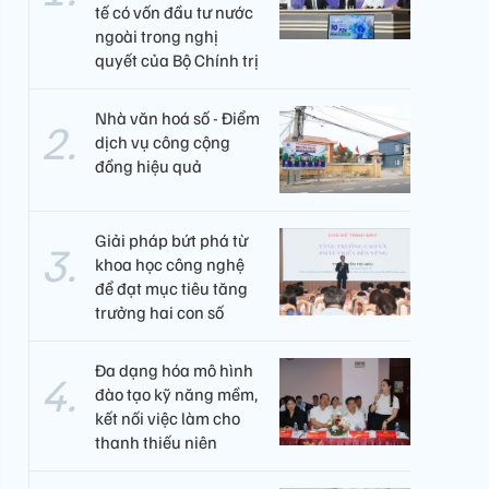
tế có vốn đầu tư nước
ngoài trong nghị
quyết của Bộ Chính trị
Nhà văn hoá số - Điểm
dịch vụ công cộng
đồng hiệu quả
Giải pháp bứt phá từ
khoa học công nghệ
để đạt mục tiêu tăng
trưởng hai con số
Đa dạng hóa mô hình
đào tạo kỹ năng mềm,
kết nối việc làm cho
thanh thiếu niên