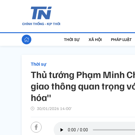
THỜI SỰ
XÃ HỘI
PHÁP LUẬT
Thời sự
Thủ tướng Phạm Minh Chí
giao thông quan trọng vớ
hóa"
30/01/2026 14:00’