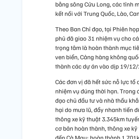
bằng sông Cửu Long, các tỉnh m
kết nối với Trung Quốc, Lào, C
Theo Ban Chỉ đạo, tại Phiên họ
phủ đã giao 31 nhiệm vụ cho cá
trọng tâm là hoàn thành mục t
ven biển, Cảng hàng không quốc
thành các dự án vào dịp 19/12
Các đơn vị đã hết sức nỗ lực tổ
nhiệm vụ đúng thời hạn. Trong đ
đạo chủ đầu tư và nhà thầu khắc 
hại do mưa lũ, đẩy nhanh tiến đ
thông xe kỹ thuật 3.345km tuyế
cơ bản hoàn thành, thông xe kỹ
đến Cà Mau; hoàn thành 1.701