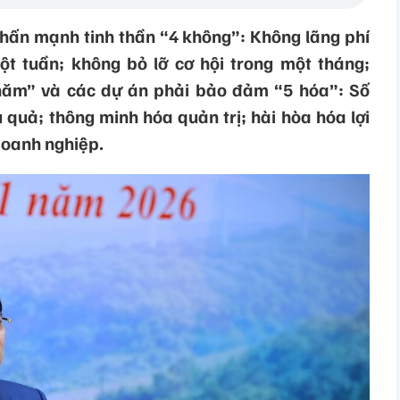
ấn mạnh tinh thần “4 không”: Không lãng phí
t tuần; không bỏ lỡ cơ hội trong một tháng;
năm” và các dự án phải bảo đảm “5 hóa”: Số
 quả; thông minh hóa quản trị; hài hòa hóa lợi
doanh nghiệp.