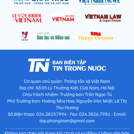
Cơ quan chủ quản: Thông tấn xã Việt Nam
Địa chỉ: Số 05 Lý Thường Kiệt, Cửa Nam, Hà Nội
Chịu trách nhiệm: Trưởng ban Trần Ngọc Tú
Phó Trưởng ban: Hoàng Như Hoa, Nguyễn Văn Nhật, Lê Thị
Thu Hương
Số điện thoại: 024.38257994 - Fax: 024.3826.7981 - Email:
tap.phongbien@gmail.com
Không sao chép nội dung khi chưa có sự đồng ý bằng văn bản