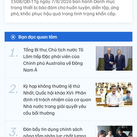
1508/QĐ-TTg ngày 7/8/2026 ban hành Danh mục
trang thiết bị bảo đảm cho huấn luyện, diễn tập, ứng
phó, khắc phục hậu quả trong tình trạng khẩn cấp.
Bạn đọc quan tâm
Tổng Bí thư, Chủ tịch nước Tô
Lâm tiếp Đặc phái viên của
Chính phủ Australia về Đông
Nam Á
Kỳ họp không thường lệ thứ
Nhất, Quốc hội khóa XVI: Phân
định rõ trách nhiệm của cơ quan
Nhà nước trong giải quyết yêu
cầu bồi thường
Đòn bẩy tín dụng chính sách
nâng tầm nhân lực chất lượng