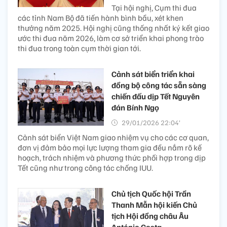
Tại hội nghị, Cụm thi đua
các tỉnh Nam Bộ đã tiến hành bình bầu, xét khen
thưởng năm 2025. Hội nghị cũng thống nhất ký kết giao
ước thi đua năm 2026, làm cơ sở triển khai phong trào
thi đua trong toàn cụm thời gian tới.
Cảnh sát biển triển khai
đồng bộ công tác sẵn sàng
chiến đấu dịp Tết Nguyên
đán Bính Ngọ
29/01/2026 22:04’
Cảnh sát biển Việt Nam giao nhiệm vụ cho các cơ quan,
đơn vị đảm bảo mọi lực lượng tham gia đều nắm rõ kế
hoạch, trách nhiệm và phương thức phối hợp trong dịp
Tết cũng như trong công tác chống IUU.
Chủ tịch Quốc hội Trần
Thanh Mẫn hội kiến Chủ
tịch Hội đồng châu Âu
António Costa