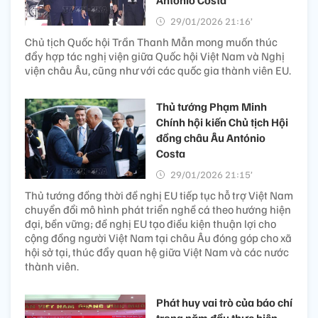
29/01/2026 21:16’
Chủ tịch Quốc hội Trần Thanh Mẫn mong muốn thúc
đẩy hợp tác nghị viện giữa Quốc hội Việt Nam và Nghị
viện châu Âu, cũng như với các quốc gia thành viên EU.
Thủ tướng Phạm Minh
Chính hội kiến Chủ tịch Hội
đồng châu Âu António
Costa
29/01/2026 21:15’
Thủ tướng đồng thời đề nghị EU tiếp tục hỗ trợ Việt Nam
chuyển đổi mô hình phát triển nghề cá theo hướng hiện
đại, bền vững; đề nghị EU tạo điều kiện thuận lợi cho
cộng đồng người Việt Nam tại châu Âu đóng góp cho xã
hội sở tại, thúc đẩy quan hệ giữa Việt Nam và các nước
thành viên.
Phát huy vai trò của báo chí
trong năm đầu thực hiện