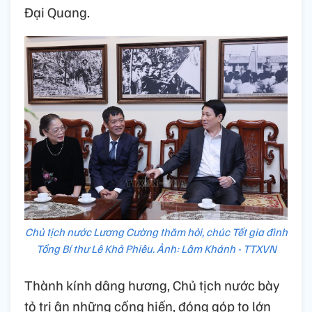
Đại Quang.
Chủ tịch nước Lương Cường thăm hỏi, chúc Tết gia đình
Tổng Bí thư Lê Khả Phiêu. Ảnh: Lâm Khánh - TTXVN
Thành kính dâng hương, Chủ tịch nước bày
tỏ tri ân những cống hiến, đóng góp to lớn