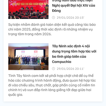
Nghị quyết Đại hội XIV của
Đảng
29/01/2026 20:15’
Sự kiện nhằm đánh giá toàn diện kết quả công tác báo
chí năm 2025, đồng thời xác định rõ những nhiệm vụ
trọng tâm trong năm 2026.
Tây Ninh xác định 4 nội
dung trọng tâm hợp tác với
ba tỉnh giáp biên của
Campuchia
29/01/2026 20:11’
Tỉnh Tây Ninh cam kết sẽ phối hợp chặt chẽ để cụ thể
hóa các chương trình hành động, đưa quan hệ hợp tác
đi vào chiều sâu, thực chất, góp phần củng cố niềm tin
chính trị và vun đắp tình láng giềng tốt đẹp giữa hai
quốc gia.