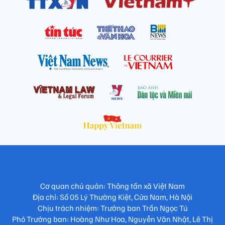
Cơ quan chủ quản: Thông tấn xã Việt Nam
Địa chỉ: Số 05 Lý Thường Kiệt, Cửa Nam, Hà Nội
Chịu trách nhiệm: Trưởng ban Trần Ngọc Tú