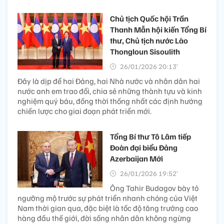
Chủ tịch Quốc hội Trần
Thanh Mẫn hội kiến Tổng Bí
thư, Chủ tịch nước Lào
Thongloun Sisoulith
26/01/2026 20:13’
Đây là dịp để hai Đảng, hai Nhà nước và nhân dân hai
nước anh em trao đổi, chia sẻ những thành tựu và kinh
nghiệm quý báu, đồng thời thống nhất các định hướng
chiến lược cho giai đoạn phát triển mới.
Tổng Bí thư Tô Lâm tiếp
Đoàn đại biểu Đảng
Azerbaijan Mới
26/01/2026 19:52’
Ông Tahir Budagov bày tỏ
ngưỡng mộ trước sự phát triển nhanh chóng của Việt
Nam thời gian qua, đặc biệt là tốc độ tăng trưởng cao
hàng đầu thế giới, đời sống nhân dân không ngừng