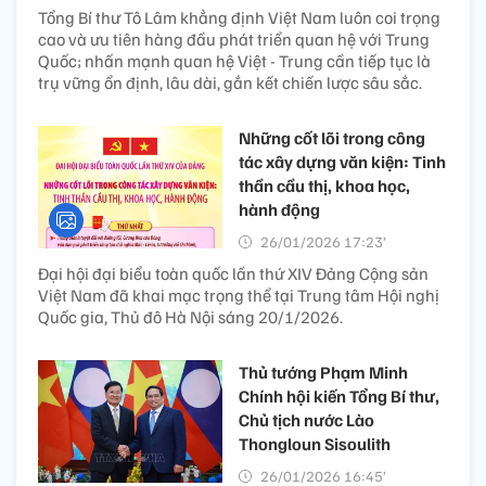
Tổng Bí thư Tô Lâm khẳng định Việt Nam luôn coi trọng
cao và ưu tiên hàng đầu phát triển quan hệ với Trung
Quốc; nhấn mạnh quan hệ Việt - Trung cần tiếp tục là
trụ vững ổn định, lâu dài, gắn kết chiến lược sâu sắc.
Những cốt lõi trong công
tác xây dựng văn kiện: Tinh
thần cầu thị, khoa học,
hành động
26/01/2026 17:23’
Đại hội đại biểu toàn quốc lần thứ XIV Đảng Cộng sản
Việt Nam đã khai mạc trọng thể tại Trung tâm Hội nghị
Quốc gia, Thủ đô Hà Nội sáng 20/1/2026.
Thủ tướng Phạm Minh
Chính hội kiến Tổng Bí thư,
Chủ tịch nước Lào
Thongloun Sisoulith
26/01/2026 16:45’