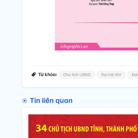
Từ khóa:
Chủ tịch UBND
Đại hội XIV
Đại
Tin liên quan