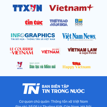
Cơ quan chủ quản: Thông tấn xã Việt Nam
Địa chỉ: Số 05 Lý Thường Kiệt, Cửa Nam, Hà Nội