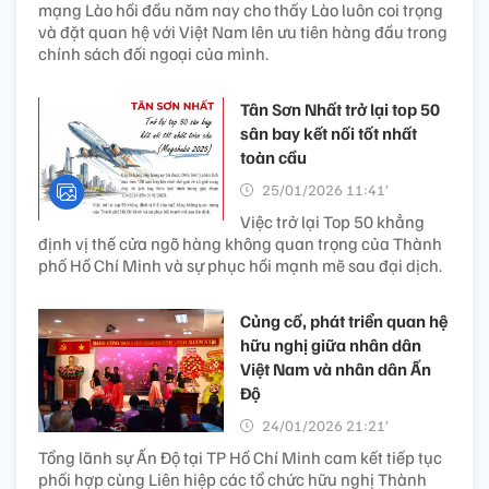
mạng Lào hồi đầu năm nay cho thấy Lào luôn coi trọng
và đặt quan hệ với Việt Nam lên ưu tiên hàng đầu trong
chính sách đối ngoại của mình.
Tân Sơn Nhất trở lại top 50
sân bay kết nối tốt nhất
toàn cầu
25/01/2026 11:41’
Việc trở lại Top 50 khẳng
định vị thế cửa ngõ hàng không quan trọng của Thành
phố Hồ Chí Minh và sự phục hồi mạnh mẽ sau đại dịch.
Củng cố, phát triển quan hệ
hữu nghị giữa nhân dân
Việt Nam và nhân dân Ấn
Độ
24/01/2026 21:21’
Tổng lãnh sự Ấn Độ tại TP Hồ Chí Minh cam kết tiếp tục
phối hợp cùng Liên hiệp các tổ chức hữu nghị Thành