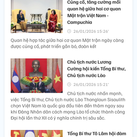
Củng cố, tăng cường mối
quan hệ giữa hai cơ quan
Mặt trận Việt Nam -
Campuchia
26/01/2026 15:26’
Quan hệ hợp tác giữa hai cơ quan Mặt trận ngày càng
được củng cố, phát triển gắn bó, đoàn kết
Chủ tịch nước Lương
Cường hội kiến Tổng Bí thư,
Chủ tịch nước Lào
26/01/2026 15:21’
Chủ tịch nước nhấn mạnh,
việc Tổng Bí thư, Chủ tịch nước Lào Thongloun Sisoulith
chọn Việt Nam là quốc gia đầu tiên đến thăm ngay sau
khi Đảng Nhân dân cách mạng Lào tổ chức thành công
Đại hội lần thứ XII có ý nghĩa chính trị sâu sắc.
Tổng Bí thư Tô Lâm hội đàm