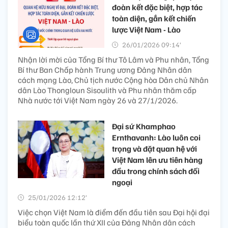
đoàn kết đặc biệt, hợp tác
toàn diện, gắn kết chiến
lược Việt Nam - Lào
26/01/2026 09:14’
Nhận lời mời của Tổng Bí thư Tô Lâm và Phu nhân, Tổng
Bí thư Ban Chấp hành Trung ương Đảng Nhân dân
cách mạng Lào, Chủ tịch nước Cộng hòa Dân chủ Nhân
dân Lào Thongloun Sisoulith và Phu nhân thăm cấp
Nhà nước tới Việt Nam ngày 26 và 27/1/2026.
Đại sứ Khamphao
Ernthavanh: Lào luôn coi
trọng và đặt quan hệ với
Việt Nam lên ưu tiên hàng
đầu trong chính sách đối
ngoại
25/01/2026 12:12’
Việc chọn Việt Nam là điểm đến đầu tiên sau Đại hội đại
biểu toàn quốc lần thứ XII của Đảng Nhân dân cách