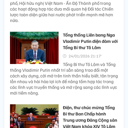
phố, Hội hữu nghị Việt Nam - Ấn Độ Thành phố trong
các hoạt động hợp tác đưa mối quan hệ Đối tác Chiến
lược toàn diện giữa hai nước phát triển mạnh mẽ hơn
nữa.
Tổng thống Liên bang Nga
Vladimir Putin điện đàm với
Tổng Bí thư Tô Lâm
24/01/2026 21:17’
Tổng Bí thư Tô Lâm và Tổng
thống Vladimir Putin nhất trí sẵn sàng trao đổi một
cách xây dựng, cởi mở trên tinh thần hiểu biết, tôn trọng
lẫn nhau và hài hòa lợi ích để nâng tầm hợp tác trong
các lĩnh vực truyền thống và mở rộng sang các lĩnh vực
mới tiềm năng.
Điện, thư chúc mừng Tổng
Bí thư Ban Chấp hành
Trung ương Đảng Cộng sản
Việt Nam khóa XIV Tô Lâm