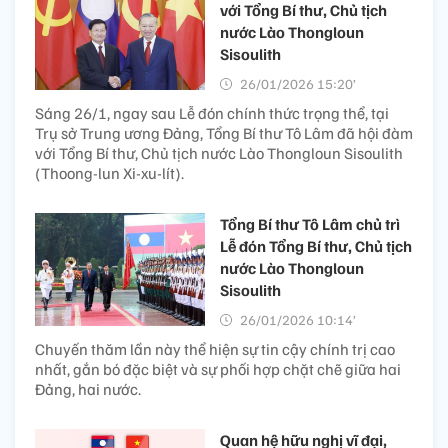
với Tổng Bí thư, Chủ tịch
nước Lào Thongloun
Sisoulith
26/01/2026 15:20’
Sáng 26/1, ngay sau Lễ đón chính thức trọng thể, tại
Trụ sở Trung ương Đảng, Tổng Bí thư Tô Lâm đã hội đàm
với Tổng Bí thư, Chủ tịch nước Lào Thongloun Sisoulith
(Thoong-lun Xi-xu-lít).
Tổng Bí thư Tô Lâm chủ trì
Lễ đón Tổng Bí thư, Chủ tịch
nước Lào Thongloun
Sisoulith
26/01/2026 10:14’
Chuyến thăm lần này thể hiện sự tin cậy chính trị cao
nhất, gắn bó đặc biệt và sự phối hợp chặt chẽ giữa hai
Đảng, hai nước.
Quan hệ hữu nghị vĩ đại,