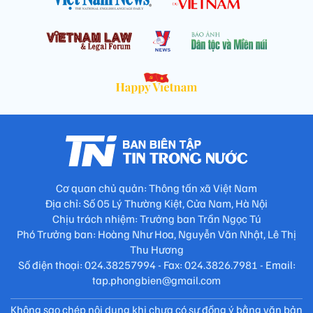
Cơ quan chủ quản: Thông tấn xã Việt Nam
Địa chỉ: Số 05 Lý Thường Kiệt, Cửa Nam, Hà Nội
Chịu trách nhiệm: Trưởng ban Trần Ngọc Tú
Phó Trưởng ban: Hoàng Như Hoa, Nguyễn Văn Nhật, Lê Thị
Thu Hương
Số điện thoại: 024.38257994 - Fax: 024.3826.7981 - Email:
tap.phongbien@gmail.com
Không sao chép nội dung khi chưa có sự đồng ý bằng văn bản