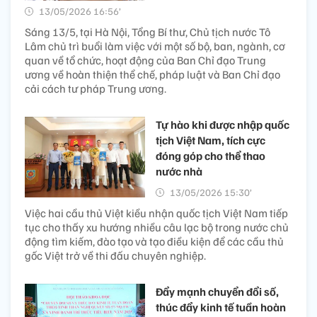
13/05/2026 16:56’
Sáng 13/5, tại Hà Nội, Tổng Bí thư, Chủ tịch nước Tô
Lâm chủ trì buổi làm việc với một số bộ, ban, ngành, cơ
quan về tổ chức, hoạt động của Ban Chỉ đạo Trung
ương về hoàn thiện thể chế, pháp luật và Ban Chỉ đạo
cải cách tư pháp Trung ương.
Tự hào khi được nhập quốc
tịch Việt Nam, tích cực
đóng góp cho thể thao
nước nhà
13/05/2026 15:30’
Việc hai cầu thủ Việt kiều nhận quốc tịch Việt Nam tiếp
tục cho thấy xu hướng nhiều câu lạc bộ trong nước chủ
động tìm kiếm, đào tạo và tạo điều kiện để các cầu thủ
gốc Việt trở về thi đấu chuyên nghiệp.
Đẩy mạnh chuyển đổi số,
thúc đẩy kinh tế tuần hoàn