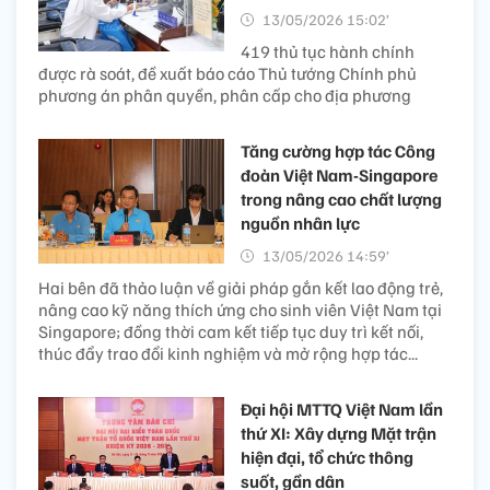
13/05/2026 15:02’
419 thủ tục hành chính
được rà soát, đề xuất báo cáo Thủ tướng Chính phủ
phương án phân quyền, phân cấp cho địa phương
Tăng cường hợp tác Công
đoàn Việt Nam-Singapore
trong nâng cao chất lượng
nguồn nhân lực
13/05/2026 14:59’
Hai bên đã thảo luận về giải pháp gắn kết lao động trẻ,
nâng cao kỹ năng thích ứng cho sinh viên Việt Nam tại
Singapore; đồng thời cam kết tiếp tục duy trì kết nối,
thúc đẩy trao đổi kinh nghiệm và mở rộng hợp tác...
Đại hội MTTQ Việt Nam lần
thứ XI: Xây dựng Mặt trận
hiện đại, tổ chức thông
suốt, gần dân