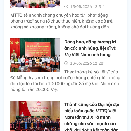
13/05/2026 12:31’
MTTQ sẽ nhanh chóng chuyển hóa từ "phát động
phong trào" sang tổ chức thực hiện, không có độ trễ,
không có khoảng trống, không chờ đợi hướng dẫn.
Dâng hoa, dâng hương tri
ân các anh hùng, liệt sĩ và
Mẹ Việt Nam anh hùng
13/05/2026 12:28’
Theo thống kê, số liệt sĩ của
Đà Nẵng hy sinh trong hai cuộc kháng chiến giải phóng
dân tộc lên tới hơn 100.000 người. Số mẹ Việt Nam anh
hùng là trên 20.000 Mẹ.
Thành công của Đại hội đại
biểu toàn quốc MTTQ Việt
Nam lần thứ XI là minh
chứng cho sức mạnh của
khối đại đoàn kết toàn dân