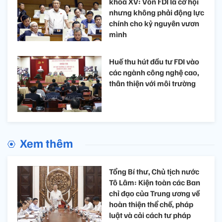
khoá XV: Vốn FDI là cơ hội
nhưng không phải động lực
chính cho kỷ nguyên vươn
mình
Huế thu hút đầu tư FDI vào
các ngành công nghệ cao,
thân thiện với môi trường
Xem thêm
Tổng Bí thư, Chủ tịch nước
Tô Lâm: Kiện toàn các Ban
chỉ đạo của Trung ương về
hoàn thiện thể chế, pháp
luật và cải cách tư pháp