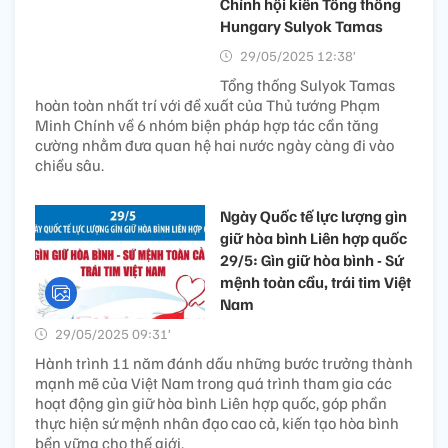
Chính hội kiến Tổng thống
Hungary Sulyok Tamas
29/05/2025 12:38’
Tổng thống Sulyok Tamas
hoàn toàn nhất trí với đề xuất của Thủ tướng Phạm
Minh Chính về 6 nhóm biện pháp hợp tác cần tăng
cường nhằm đưa quan hệ hai nước ngày càng đi vào
chiều sâu.
Ngày Quốc tế lực lượng gìn
giữ hòa bình Liên hợp quốc
29/5: Gìn giữ hòa bình - Sứ
mệnh toàn cầu, trái tim Việt
Nam
29/05/2025 09:31’
Hành trình 11 năm đánh dấu những bước trưởng thành
mạnh mẽ của Việt Nam trong quá trình tham gia các
hoạt động gìn giữ hòa bình Liên hợp quốc, góp phần
thực hiện sứ mệnh nhân đạo cao cả, kiến tạo hòa bình
bền vững cho thế giới.