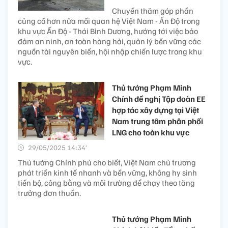
Chuyến thăm góp phần
củng cố hơn nữa mối quan hệ Việt Nam - Ấn Độ trong
khu vực Ấn Độ - Thái Bình Dương, hướng tới việc bảo
đảm an ninh, an toàn hàng hải, quản lý bền vững các
nguồn tài nguyên biển, hội nhập chiến lược trong khu
vực.
Thủ tướng Phạm Minh
Chính đề nghị Tập đoàn EE
hợp tác xây dựng tại Việt
Nam trung tâm phân phối
LNG cho toàn khu vực
29/05/2025 14:34’
Thủ tướng Chính phủ cho biết, Việt Nam chủ trương
phát triển kinh tế nhanh và bền vững, không hy sinh
tiến bộ, công bằng và môi trường để chạy theo tăng
trưởng đơn thuần.
Thủ tướng Phạm Minh