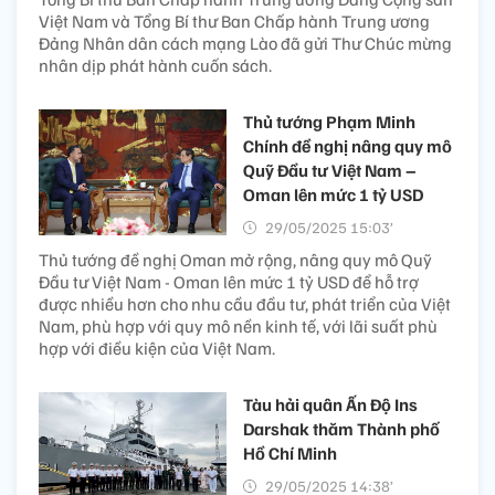
Việt Nam và Tổng Bí thư Ban Chấp hành Trung ương
Đảng Nhân dân cách mạng Lào đã gửi Thư Chúc mừng
nhân dịp phát hành cuốn sách.
Thủ tướng Phạm Minh
Chính đề nghị nâng quy mô
Quỹ Đầu tư Việt Nam –
Oman lên mức 1 tỷ USD
29/05/2025 15:03’
Thủ tướng đề nghị Oman mở rộng, nâng quy mô Quỹ
Đầu tư Việt Nam - Oman lên mức 1 tỷ USD để hỗ trợ
được nhiều hơn cho nhu cầu đầu tư, phát triển của Việt
Nam, phù hợp với quy mô nền kinh tế, với lãi suất phù
hợp với điều kiện của Việt Nam.
Tàu hải quân Ấn Độ Ins
Darshak thăm Thành phố
Hồ Chí Minh
29/05/2025 14:38’