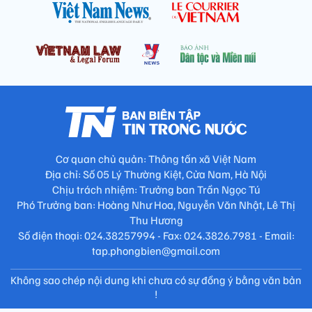
Cơ quan chủ quản: Thông tấn xã Việt Nam
Địa chỉ: Số 05 Lý Thường Kiệt, Cửa Nam, Hà Nội
Chịu trách nhiệm: Trưởng ban Trần Ngọc Tú
Phó Trưởng ban: Hoàng Như Hoa, Nguyễn Văn Nhật, Lê Thị
Thu Hương
Số điện thoại: 024.38257994 - Fax: 024.3826.7981 - Email:
tap.phongbien@gmail.com