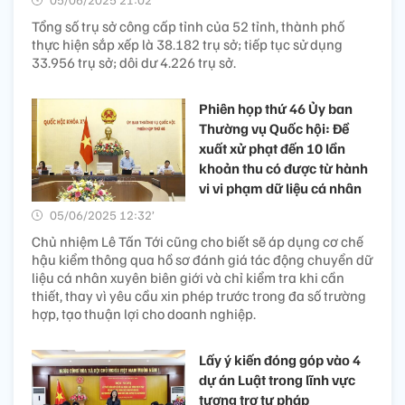
Tổng số trụ sở công cấp tỉnh của 52 tỉnh, thành phố
thực hiện sắp xếp là 38.182 trụ sở; tiếp tục sử dụng
33.956 trụ sở; dôi dư 4.226 trụ sở.
Phiên họp thứ 46 Ủy ban
Thường vụ Quốc hội: Đề
xuất xử phạt đến 10 lần
khoản thu có được từ hành
vi vi phạm dữ liệu cá nhân
05/06/2025 12:32’
Chủ nhiệm Lê Tấn Tới cũng cho biết sẽ áp dụng cơ chế
hậu kiểm thông qua hồ sơ đánh giá tác động chuyển dữ
liệu cá nhân xuyên biên giới và chỉ kiểm tra khi cần
thiết, thay vì yêu cầu xin phép trước trong đa số trường
hợp, tạo thuận lợi cho doanh nghiệp.
Lấy ý kiến đóng góp vào 4
dự án Luật trong lĩnh vực
tương trợ tư pháp