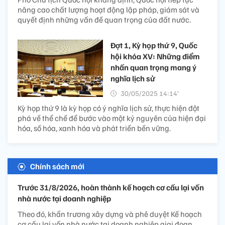
nâng cao chất lượng hoạt động lập pháp, giám sát và
quyết định những vấn đề quan trọng của đất nước.
Đợt 1, Kỳ họp thứ 9, Quốc
hội khóa XV: Những điểm
nhấn quan trọng mang ý
nghĩa lịch sử
30/05/2025 14:14’
Kỳ họp thứ 9 là kỳ họp có ý nghĩa lịch sử, thực hiện đột
phá về thể chế để bước vào một kỷ nguyên của hiện đại
hóa, số hóa, xanh hóa và phát triển bền vững.
Chính sách mới
Trước 31/8/2026, hoàn thành kế hoạch cơ cấu lại vốn
nhà nước tại doanh nghiệp
Theo đó, khẩn trương xây dựng và phê duyệt Kế hoạch
cơ cấu lại vốn nhà nước tại doanh nghiệp giai đoạn