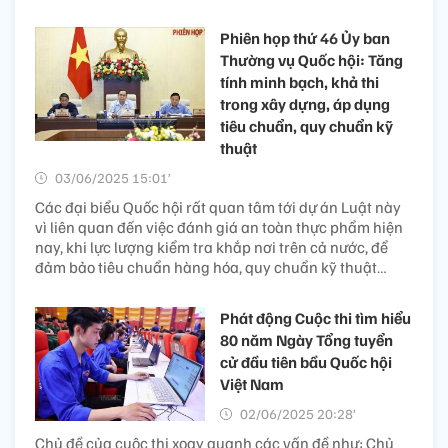
Phiên họp thứ 46 Ủy ban
Thường vụ Quốc hội: Tăng
tính minh bạch, khả thi
trong xây dựng, áp dụng
tiêu chuẩn, quy chuẩn kỹ
thuật
03/06/2025 15:01’
Các đại biểu Quốc hội rất quan tâm tới dự án Luật này
vì liên quan đến việc đánh giá an toàn thực phẩm hiện
nay, khi lực lượng kiểm tra khắp nơi trên cả nước, để
đảm bảo tiêu chuẩn hàng hóa, quy chuẩn kỹ thuật…
Phát động Cuộc thi tìm hiểu
80 năm Ngày Tổng tuyển
cử đầu tiên bầu Quốc hội
Việt Nam
02/06/2025 20:28’
Chủ đề của cuộc thi xoay quanh các vấn đề như: Chủ