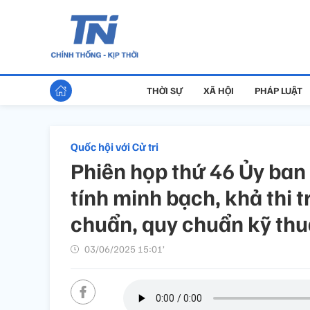
THỜI SỰ
XÃ HỘI
PHÁP LUẬT
Quốc hội với Cử tri
Phiên họp thứ 46 Ủy ban
tính minh bạch, khả thi 
chuẩn, quy chuẩn kỹ thu
03/06/2025 15:01’