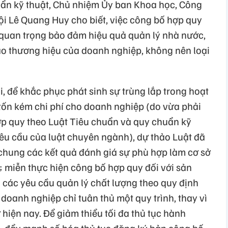
uẩn kỹ thuật, Chủ nhiệm Ủy ban Khoa học, Công
i Lê Quang Huy cho biết, việc công bố hợp quy
, quan trọng bảo đảm hiệu quả quản lý nhà nước,
ao thương hiệu của doanh nghiệp, không nên loại
i, để khắc phục phát sinh sự trùng lắp trong hoạt
tốn kém chi phí cho doanh nghiệp (do vừa phải
ợp quy theo Luật Tiêu chuẩn và quy chuẩn kỹ
yêu cầu của luật chuyên ngành), dự thảo Luật đã
chung các kết quả đánh giá sự phù hợp làm cơ sở
 miễn thực hiện công bố hợp quy đối với sản
các yêu cầu quản lý chất lượng theo quy định
oanh nghiệp chỉ tuân thủ một quy trình, thay vì
 hiện nay. Để giảm thiểu tối đa thủ tục hành
p, đẩy mạnh số hóa thủ tục đăng ký bản công bố