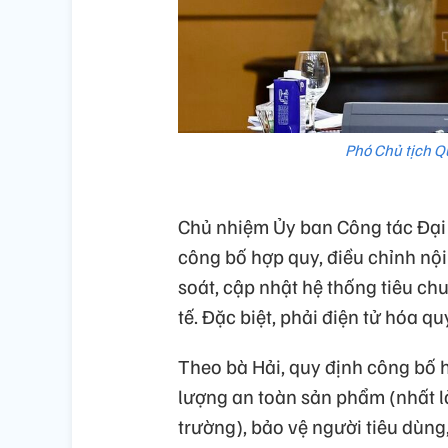
Phó Chủ tịch Q
Chủ nhiệm Ủy ban Công tác Đại 
công bố hợp quy, điều chỉnh nộ
soát, cập nhật hệ thống tiêu c
tế. Đặc biệt, phải điện tử hóa q
Theo bà Hải, quy định công bố h
lượng an toàn sản phẩm (nhất l
trường), bảo vệ người tiêu dùng