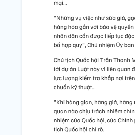
mại…
"Những vụ việc như sữa giả, gạ
hàng hóa gắn với bảo vệ quyền l
nhân dân cần được tiếp tục đặc 
bố hợp quy", Chủ nhiệm Ủy ban
Chủ tịch Quốc hội Trần Thanh M
tới dự án Luật này vì liên quan
lực lượng kiểm tra khắp nơi trê
chuẩn kỹ thuật…
"Khi hàng gian, hàng giả, hàng 
quan nào chịu trách nhiệm chính
nhiệm của Quốc hội, của Chính p
tịch Quốc hội chỉ rõ.