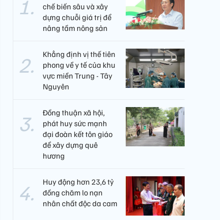
chế biến sâu và xây
dựng chuỗi giá trị để
nâng tầm nông sản
Khẳng định vị thế tiên
phong về y tế của khu
vực miền Trung - Tây
Nguyên ​
Đồng thuận xã hội,
phát huy sức mạnh
đại đoàn kết tôn giáo
để xây dựng quê
hương
Huy động hơn 23,6 tỷ
đồng chăm lo nạn
nhân chất độc da cam