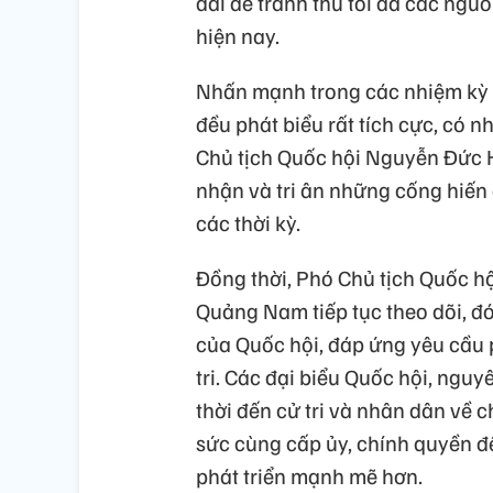
dài để tranh thủ tối đa các nguồ
hiện nay.
Nhấn mạnh trong các nhiệm kỳ 
đều phát biểu rất tích cực, có 
Chủ tịch Quốc hội Nguyễn Đức H
nhận và tri ân những cống hiến
các thời kỳ.
Đồng thời, Phó Chủ tịch Quốc h
Quảng Nam tiếp tục theo dõi, đ
của Quốc hội, đáp ứng yêu cầu 
tri. Các đại biểu Quốc hội, nguy
thời đến cử tri và nhân dân về 
sức cùng cấp ủy, chính quyền 
phát triển mạnh mẽ hơn.