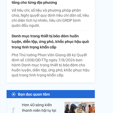
tăng cho từng địa phương
Về tiêu chí, số liệu và phương pháp phân
chia, Nghị quyết quy định tiêu chí dân số, tiêu
chí diện tích tự nhiên, tiêu chí GRDP bình
quân đầu người.
Danh mục trang thiết bị bảo đảm huấn
luyện, diễn tập, ứng phó, khắc phục hậu quả
trong tình trạng khẩn cấp
Phó Thủ tướng Phan Văn Giang đã ký Quyết
định số 1508/QĐ-TTg ngày 7/8/2026 ban
hành Danh mục trang thiết bị bảo đảm cho
huấn luyện, diễn tập, ứng phó, khắc phục hậu
quả trong tình trạng khẩn cấp.
Bạn đọc quan tâm
Hơn 40 sáng kiến
thanh niên hội tụ tại