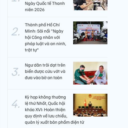
Ngày Quốc tế Thanh
niên 2026
Thành phố Hồ Chí
Minh: Sôi nổi "Ngày
hội Công nhân với
pháp luật và an ninh,
trật tự"
Ngư dân trôi dạt trên
biển được cứu vớt và
đưa vào bờ an toàn
Kỳ họp không thường
lệ thứ Nhất, Quốc hội
khóa XVI: Hoàn thiện
quy định về lưu chiểu,
quản lý xuất bản phẩm điện tử