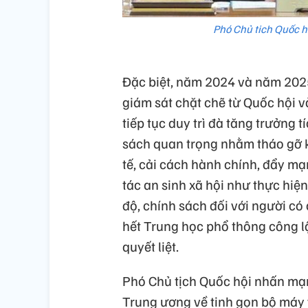
Phó Chủ tich Quốc h
Đặc biệt, năm 2024 và năm 2025
giám sát chặt chẽ từ Quốc hội v
tiếp tục duy trì đà tăng trưởng 
sách quan trọng nhằm tháo gỡ k
tế, cải cách hành chính, đẩy mạ
tác an sinh xã hội như thực hiệ
độ, chính sách đối với người c
hết Trung học phổ thông công l
quyết liệt.
Phó Chủ tịch Quốc hội nhấn mạn
Trung ương về tinh gọn bộ máy