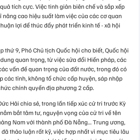
quả tích cực. Việc tinh giản biên chế và sắp xếp
ỉ nâng cao hiệu suất làm việc của các cơ quan
uận lợi để thúc đẩy phát triển kinh tế - xã hội
p thứ 9, Phó Chủ tịch Quốc hội cho biết, Quốc hội
 dung quan trọng, từ việc sửa đổi Hiến pháp, các
 các vấn đề quan trọng của đất nước, trong đó có
p các tỉnh, không tổ chức cấp huyện, sáp nhập
 chức chính quyền địa phương 2 cấp.
 Hải chia sẻ, trong lần tiếp xúc cử tri trước Kỳ
nắm bắt tâm tư, nguyện vọng của cử tri về tên
uảng Nam với thành phố Đà Nẵng... Trung ương,
ã thảo luận rất kỹ, việc hợp nhất vì mục tiêu lâu