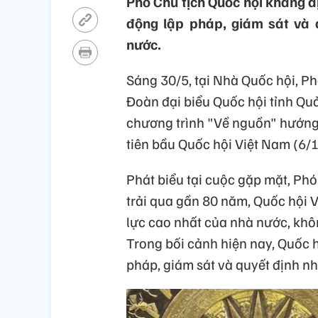
Phó Chủ tịch Quốc hội khẳng đị
động lập pháp, giám sát và 
nước.
Sáng 30/5, tại Nhà Quốc hội, P
Đoàn đại biểu Quốc hội tỉnh Qu
chương trình "Về nguồn" hướng
tiên bầu Quốc hội Việt Nam (6/
Phát biểu tại cuộc gặp mặt, Ph
trải qua gần 80 năm, Quốc hội V
lực cao nhất của nhà nước, khô
Trong bối cảnh hiện nay, Quốc h
pháp, giám sát và quyết định n