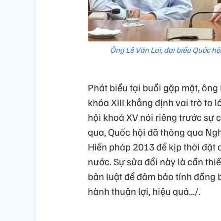
Ông Lê Văn Lai, đại biểu Quốc hộ
Phát biểu tại buổi gặp mặt, ông
khóa XIII khẳng định vai trò to
hội khoá XV nói riêng trước sự 
qua, Quốc hội đã thông qua Nghị
Hiến pháp 2013 để kịp thời đặt 
nước. Sự sửa đổi này là cần thiế
bản luật để đảm bảo tính đồng 
hành thuận lợi, hiệu quả.../.