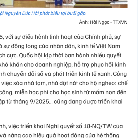
ội Nguyễn Đức Hải phát biểu tại buổi gặp.
Ảnh: Hải Ngọc - TTXVN
, với sự điều hành linh hoạt của Chính phủ, sự
à sự đồng lòng của nhân dân, kinh tế Việt Nam
tích cực. Quốc hội kịp thời ban hành nhiều quyết
hó khăn cho doanh nghiệp, hỗ trợ phục hồi kinh
nh chuyển đổi số và phát triển kinh tế xanh. Công
n việc xóa nhà tạm, nhà dột nát cho hộ nghèo; chế
ó công, miễn học phí cho học sinh từ mầm non đến
ập từ tháng 9/2025… cũng đang được triển khai
h, việc triển khai Nghị quyết số 18-NQ/TW của
 và nâng cao hiệu quả hoạt động của hệ thống