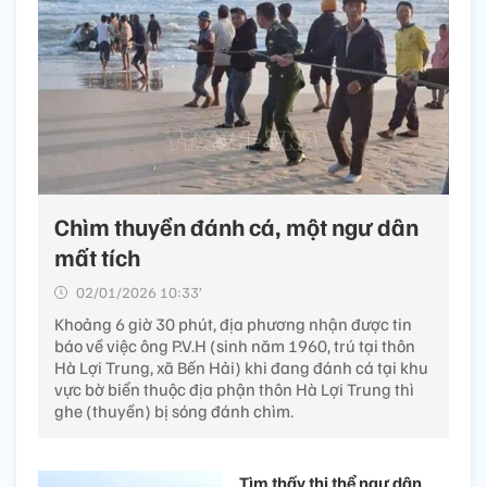
Chìm thuyền đánh cá, một ngư dân
mất tích
02/01/2026 10:33’
Khoảng 6 giờ 30 phút, địa phương nhận được tin
báo về việc ông P.V.H (sinh năm 1960, trú tại thôn
Hà Lợi Trung, xã Bến Hải) khi đang đánh cá tại khu
vực bờ biển thuộc địa phận thôn Hà Lợi Trung thì
ghe (thuyền) bị sóng đánh chìm.
Tìm thấy thi thể ngư dân