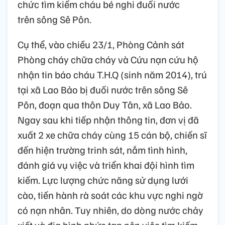
chức tìm kiếm cháu bé nghi đuối nước
trên sông Sê Pôn.
Cụ thể, vào chiều 23/1, Phòng Cảnh sát
Phòng cháy chữa cháy và Cứu nạn cứu hộ
nhận tin báo cháu T.H.Q (sinh năm 2014), trú
tại xã Lao Bảo bị đuối nước trên sông Sê
Pôn, đoạn qua thôn Duy Tân, xã Lao Bảo.
Ngay sau khi tiếp nhận thông tin, đơn vị đã
xuất 2 xe chữa cháy cùng 15 cán bộ, chiến sĩ
đến hiện trường trinh sát, nắm tình hình,
đánh giá vụ việc và triển khai đội hình tìm
kiếm. Lực lượng chức năng sử dụng lưới
cào, tiến hành rà soát các khu vực nghi ngờ
có nạn nhân. Tuy nhiên, do dòng nước chảy