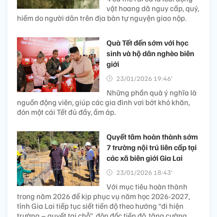
vật hoang dã nguy cấp, quý,
hiếm do người dân trên địa bàn tự nguyện giao nộp.
Quà Tết đến sớm với học
sinh và hộ dân nghèo biên
giới
23/01/2026 19:46’
Những phần quà ý nghĩa là
nguồn động viên, giúp các gia đình vơi bớt khó khăn,
đón một cái Tết đủ đầy, ấm áp.
Quyết tâm hoàn thành sớm
7 trường nội trú liên cấp tại
các xã biên giới Gia Lai
23/01/2026 18:43’
Với mục tiêu hoàn thành
trong năm 2026 để kịp phục vụ năm học 2026-2027,
tỉnh Gia Lai tiếp tục siết tiến độ theo hướng “đi hiện
trường – quyết tại chỗ”, đôn đốc tiến độ, tăng cường