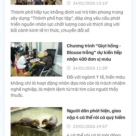
24/01/2026 13:10’
Thành phố tiếp tục khẳng định vai trò tiên phong trong
xây dựng “Thành phố học tập”, đáp ứng yêu cầu phát
triển nguồn nhân lực chất lượng cao và thích ứng với
bối cảnh kinh tế tri thức, chuyển đổi số
Chương trình “Giọt hồng -
Blouse trắng” dự kiến tiếp
nhận 400 đơn vị máu
24/01/2026 11:20’
Đối với ngành Y tế, hiến máu
không chỉ là hoạt động nhân đạo mà còn là trách nhiệm
nghề nghiệp, là mệnh lệnh từ trái tim của người thầy
thuốc.
Người dân phát hiện, giao
nộp 4 cá thể rái cá quý hiếm
23/01/2026 19:57’
4 cá thể rái cá là loài động