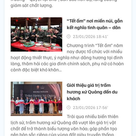
giám sát chất lượng.
“Tết ấm” nơi miền núi, gắn
kết nghĩa tình quân – dân
23/01/2026 18:41’
Chương trình “Tết ấm” năm
nay được tổ chức với nhiều
hoạt động thiết thực, ý nghĩa như: dâng hương tại đình
làng, thăm hỏi các gia đình chính sách, phụ nữ có hoàn
cảnh đặc biệt khó khăn...
Giới thiệu giá trị trầm
hương xứ Quảng đến du
khách
23/01/2026 17:56’
Trải qua nhiều biến thiên
lịch sử, trầm hương xứ Quảng đã vượt lên giá trị vật
chất để trở thành biểu tượng văn hóa; góp phần tạo
nên bản sắc riêng của vùng đất giàu truyền thống.