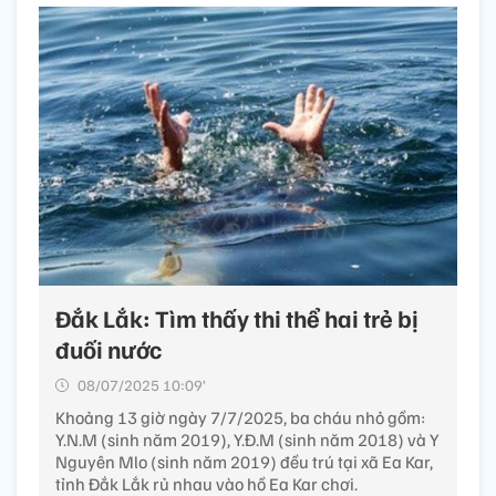
Đắk Lắk: Tìm thấy thi thể hai trẻ bị
đuối nước
08/07/2025 10:09’
Khoảng 13 giờ ngày 7/7/2025, ba cháu nhỏ gồm:
Y.N.M (sinh năm 2019), Y.Đ.M (sinh năm 2018) và Y
Nguyên Mlo (sinh năm 2019) đều trú tại xã Ea Kar,
tỉnh Đắk Lắk rủ nhau vào hồ Ea Kar chơi.