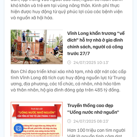
khó khăn và trẻ em tại vùng nông thôn. Kinh phí thực
hiện được huy động từ quỹ phúc lợi của các bệnh viện
và nguồn xã hội hóa.
Vĩnh Long khẩn trương “về
đích” hỗ trợ nhà ở gia đình
chính sách, người có công
trước 27/7
24/07/2025 10:13’
Ban Chỉ đạo triển khai xóa nhà tạm, nhà dột nát các cấp
tỉnh Vĩnh Long đã tích cực huy động nguồn lực từ Trung
ương, địa phương, các tổ chức, cá nhân, nhà hảo tâm
và thân nhân, hộ gia đình đóng góp trên 485 tỷ đồng.
Truyền thống cao đẹp
"Uống nước nhớ nguồn"
24/07/2025 08:23’
Hơn 100 triệu con tim người
Việt là nguồn tình cảm dạt