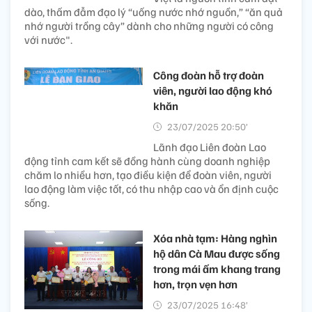
dào, thấm đẫm đạo lý “uống nước nhớ nguồn,” “ăn quả
nhớ người trồng cây” dành cho những người có công
với nước".
Công đoàn hỗ trợ đoàn
viên, người lao động khó
khăn
23/07/2025 20:50’
Lãnh đạo Liên đoàn Lao
động tỉnh cam kết sẽ đồng hành cùng doanh nghiệp
chăm lo nhiều hơn, tạo điều kiện để đoàn viên, người
lao động làm việc tốt, có thu nhập cao và ổn định cuộc
sống.
Xóa nhà tạm: Hàng nghìn
hộ dân Cà Mau được sống
trong mái ấm khang trang
hơn, trọn vẹn hơn
23/07/2025 16:48’