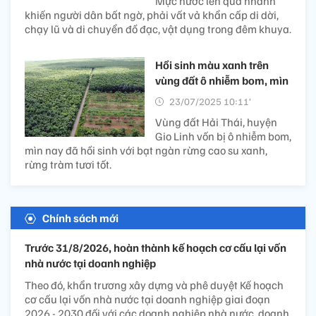
Mực nước lên quá nhanh
khiến người dân bất ngờ, phải vất vả khẩn cấp di dời,
chạy lũ và di chuyển đồ đạc, vật dụng trong đêm khuya.
Hồi sinh màu xanh trên
vùng đất ô nhiễm bom, mìn
23/07/2025 10:11’
Vùng đất Hải Thái, huyện
Gio Linh vốn bị ô nhiễm bom,
mìn nay đã hồi sinh với bạt ngàn rừng cao su xanh,
rừng tràm tươi tốt.
Chính sách mới
Trước 31/8/2026, hoàn thành kế hoạch cơ cấu lại vốn
nhà nước tại doanh nghiệp
Theo đó, khẩn trương xây dựng và phê duyệt Kế hoạch
cơ cấu lại vốn nhà nước tại doanh nghiệp giai đoạn
2026 - 2030 đối với các doanh nghiệp nhà nước, doanh