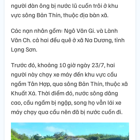
người đàn ông bị nước lũ cuốn trôi ở khu
vực sông Bản Thín, thuộc địa bàn xã.
Các nạn nhân gồm: Ngô Văn Gi. và Lành
Văn Ch. cả hai đều quê ở xã Na Dương, tỉnh
Lạng Sơn.
Trước đó, khoảng 10 giờ ngày 23/7, hai
người này chạy xe máy đến khu vực cầu
ngầm Tân Hợp, qua sông Bản Thín, thuộc xã
Khuất Xá. Thời điểm đó, nước sông dâng
cao, cầu ngầm bị ngập, song họ vẫn lái xe
máy chạy qua cầu nên đã bị nước cuốn đi.