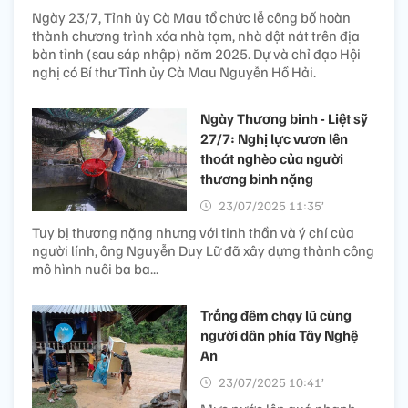
Ngày 23/7, Tỉnh ủy Cà Mau tổ chức lễ công bố hoàn
thành chương trình xóa nhà tạm, nhà dột nát trên địa
bàn tỉnh (sau sáp nhập) năm 2025. Dự và chỉ đạo Hội
nghị có Bí thư Tỉnh ủy Cà Mau Nguyễn Hồ Hải.
Ngày Thương binh - Liệt sỹ
27/7: Nghị lực vươn lên
thoát nghèo của người
thương binh nặng
23/07/2025 11:35’
Tuy bị thương nặng nhưng với tinh thần và ý chí của
người lính, ông Nguyễn Duy Lữ đã xây dựng thành công
mô hình nuôi ba ba...
Trắng đêm chạy lũ cùng
người dân phía Tây Nghệ
An
23/07/2025 10:41’