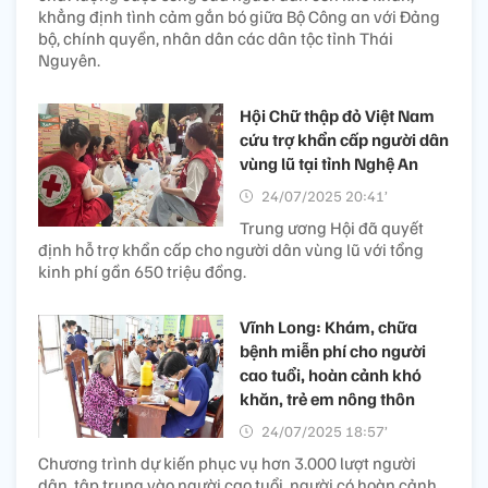
khẳng định tình cảm gắn bó giữa Bộ Công an với Đảng
bộ, chính quyền, nhân dân các dân tộc tỉnh Thái
Nguyên.
Hội Chữ thập đỏ Việt Nam
cứu trợ khẩn cấp người dân
vùng lũ tại tỉnh Nghệ An
24/07/2025 20:41’
Trung ương Hội đã quyết
định hỗ trợ khẩn cấp cho người dân vùng lũ với tổng
kinh phí gần 650 triệu đồng.
Vĩnh Long: Khám, chữa
bệnh miễn phí cho người
cao tuổi, hoàn cảnh khó
khăn, trẻ em nông thôn
24/07/2025 18:57’
Chương trình dự kiến phục vụ hơn 3.000 lượt người
dân, tập trung vào người cao tuổi, người có hoàn cảnh