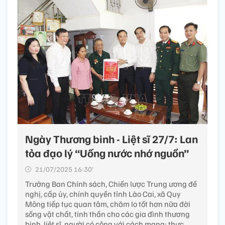
Ngày Thương binh - Liệt sĩ 27/7: Lan
tỏa đạo lý “Uống nước nhớ nguồn”
21/07/2025 16:30’
Trưởng Ban Chính sách, Chiến lược Trung ương đề
nghị, cấp ủy, chính quyền tỉnh Lào Cai, xã Quy
Mông tiếp tục quan tâm, chăm lo tốt hơn nữa đời
sống vật chất, tinh thần cho các gia đình thương
binh, liệt sĩ, người có công với cách mạng; thực