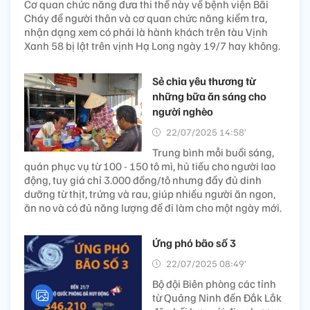
Cơ quan chức năng đưa thi thể này về bệnh viện Bãi
Cháy để người thân và cơ quan chức năng kiểm tra,
nhận dạng xem có phải là hành khách trên tàu Vịnh
Xanh 58 bị lật trên vịnh Hạ Long ngày 19/7 hay không.
Sẻ chia yêu thương từ
những bữa ăn sáng cho
người nghèo
22/07/2025 14:58’
Trung bình mỗi buổi sáng,
quán phục vụ từ 100 - 150 tô mì, hủ tiếu cho người lao
động, tuy giá chỉ 3.000 đồng/tô nhưng đầy đủ dinh
dưỡng từ thịt, trứng và rau, giúp nhiều người ăn ngon,
ăn no và có đủ năng lượng để đi làm cho một ngày mới.
Ứng phó bão số 3
22/07/2025 08:49’
Bộ đội Biên phòng các tỉnh
từ Quảng Ninh đến Đắk Lắk