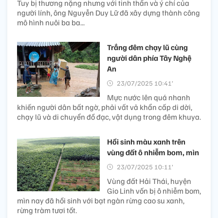
Tuy bị thương nặng nhưng với tinh thần và ý chí của
người lính, ông Nguyễn Duy Lữ đã xây dựng thành công
mô hình nuôi ba ba...
Trắng đêm chạy lũ cùng
người dân phía Tây Nghệ
An
23/07/2025 10:41’
Mực nước lên quá nhanh
khiến người dân bất ngờ, phải vất vả khẩn cấp di dời,
chạy lũ và di chuyển đồ đạc, vật dụng trong đêm khuya.
Hồi sinh màu xanh trên
vùng đất ô nhiễm bom, mìn
23/07/2025 10:11’
Vùng đất Hải Thái, huyện
Gio Linh vốn bị ô nhiễm bom,
mìn nay đã hồi sinh với bạt ngàn rừng cao su xanh,
rừng tràm tươi tốt.