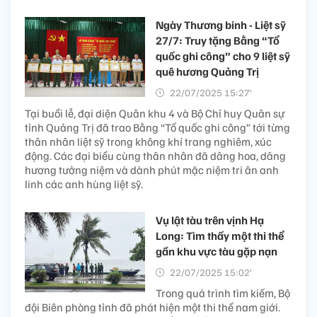
Ngày Thương binh - Liệt sỹ
27/7: Truy tặng Bằng “Tổ
quốc ghi công” cho 9 liệt sỹ
quê hương Quảng Trị
22/07/2025 15:27’
Tại buổi lễ, đại diện Quân khu 4 và Bộ Chỉ huy Quân sự
tỉnh Quảng Trị đã trao Bằng “Tổ quốc ghi công” tới từng
thân nhân liệt sỹ trong không khí trang nghiêm, xúc
động. Các đại biểu cùng thân nhân đã dâng hoa, dâng
hương tưởng niệm và dành phút mặc niệm tri ân anh
linh các anh hùng liệt sỹ.
Vụ lật tàu trên vịnh Hạ
Long: Tìm thấy một thi thể
gần khu vực tàu gặp nạn
22/07/2025 15:02’
Trong quá trình tìm kiếm, Bộ
đội Biên phòng tỉnh đã phát hiện một thi thể nam giới.