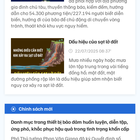
đã phối hợp với địa phương
gia đình chủ tàu, thuyền thông báo, kiểm đếm, hướng
dẫn cho 54.300 phương tiện/227.194 người biết diễn
biến, hướng đi của bão để chủ động di chuyển vòng
tránh, thoát khỏi khu vực nguy hiểm.
Dấu hiệu của sạt lở đất
22/07/2025 08:37’
Mưa nhiều ngày hoặc mưa
lớn tập trung trong vài tiếng
đồng hồ; mặt đất, mặt
đường phồng rộp lên là dấu hiệu giúp sớm nhận biết
nguy cơ xảy ra sạt lở đất.
Chính sách mới
Danh mục trang thiết bị bảo đảm huấn luyện, diễn tập,
ứng phó, khắc phục hậu quả trong tình trạng khẩn cấp
Phó Thủ tướng Phan Văn Giang đã ký Quyết định số