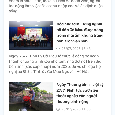
chăm lo nhiều hơn, tạo điều kiện để đoàn viên, người
lao động làm việc tốt, có thu nhập cao và ổn định cuộc
sống.
Xóa nhà tạm: Hàng nghìn
hộ dân Cà Mau được sống
trong mái ấm khang trang
hơn, trọn vẹn hơn
23/07/2025 16:48’
Ngày 23/7, Tỉnh ủy Cà Mau tổ chức lễ công bố hoàn
thành chương trình xóa nhà tạm, nhà dột nát trên địa
bàn tỉnh (sau sáp nhập) năm 2025. Dự và chỉ đạo Hội
nghị có Bí thư Tỉnh ủy Cà Mau Nguyễn Hồ Hải.
Ngày Thương binh - Liệt sỹ
27/7: Nghị lực vươn lên
thoát nghèo của người
thương binh nặng
23/07/2025 11:35’