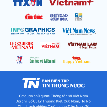
Cơ quan chủ quản: Thông tấn xã Việt Nam
Địa chỉ: Số 05 Lý Thường Kiệt, Cửa Nam, Hà Nội
Chịu trách nhiệm: Trưởng ban Trần Ngọc Tú