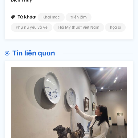
Từ khóa:
Khai mạc
triển lãm
Phụ nữ yêu và vẽ
Hội Mỹ thuật Việt Nam
họa sĩ
Tin liên quan