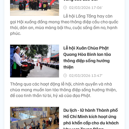
02/03/2026 17:06’
Lễ hội Lồng Tồng hay còn
gọi Hội xuống đồng mang theo thông điệp cầu cho quốc
thái, dân an, mùa màng bội thu, cuộc sống ấm no, hạnh
phúc.
Lễ hội Xuân Chùa Phật
Quang Hòa Bình lan tỏa
thông điệp sống hướng
thiện
02/03/2026 13:47’
Thông qua các hoạt động lễ hội, chính quyền và nhà
chùa mong muốn lan tỏa thông điệp sống hướng thiện,
đề cao tinh thần từ bi, hỷ xả của đạo Phật.
Du lịch - lữ hành Thành phố
Hồ Chí Minh kích hoạt ứng
phó khẩn cấp cho du khách