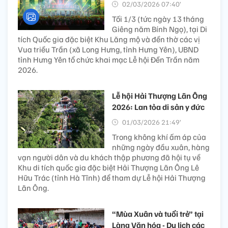
02/03/2026 07:40’
Tối 1/3 (tức ngày 13 tháng
Giêng năm Bính Ngọ), tại Di
tích Quốc gia đặc biệt Khu Lăng mộ và đền thờ các vị
Vua triều Trần (xã Long Hưng, tỉnh Hưng Yên), UBND
tỉnh Hưng Yên tổ chức khai mạc Lễ hội Đền Trần năm
2026.
Lễ hội Hải Thượng Lãn Ông
2026: Lan tỏa di sản y đức
01/03/2026 21:49’
Trong không khí ấm áp của
những ngày đầu xuân, hàng
vạn người dân và du khách thập phương đã hội tụ về
Khu di tích quốc gia đặc biệt Hải Thượng Lãn Ông Lê
Hữu Trác (tỉnh Hà Tĩnh) để tham dự Lễ hội Hải Thượng
Lãn Ông.
“Mùa Xuân và tuổi trẻ” tại
Làng Văn hóa - Du lịch các