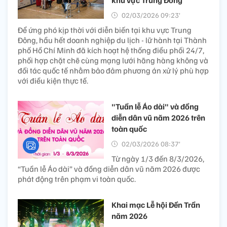
khu vực Trung Đông
02/03/2026 09:23’
Để ứng phó kịp thời với diễn biến tại khu vực Trung
Đông, hầu hết doanh nghiệp du lịch - lữ hành tại Thành
phố Hồ Chí Minh đã kích hoạt hệ thống điều phối 24/7,
phối hợp chặt chẽ cùng mạng lưới hãng hàng không và
đối tác quốc tế nhằm bảo đảm phương án xử lý phù hợp
với điều kiện thực tế.
"Tuần lễ Áo dài" và đồng
diễn dân vũ năm 2026 trên
toàn quốc
02/03/2026 08:37’
Từ ngày 1/3 đến 8/3/2026,
“Tuần lễ Áo dài” và đồng diễn dân vũ năm 2026 được
phát động trên phạm vi toàn quốc.
Khai mạc Lễ hội Đền Trần
năm 2026