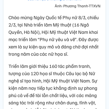
Ảnh: Phương Thanh-TTXVN
Chào mừng Ngày Quốc tế Phụ nữ 8/3, chiều
2/3, tại Nhà triển lãm Mỹ thuật (16 Ngô
Quyền, Hà Nội), Hội Mỹ thuật Việt Nam khai
mạc triển lãm “Phụ nữ yêu và vẽ”. Đây được
xem là sự kiện quy mô và đáng chờ đợi nhất
trong năm của các nữ họa sĩ.
Triển lãm giới thiệu 160 tác phẩm tranh,
tượng của 120 họa sĩ thuộc Câu lạc bộ Nữ
nghệ sĩ tạo hình, Hội Mỹ thuật Việt Nam. Sự
kiện năm nay tiếp tục khẳng định sự phong
phú cả về đề tài lẫn chất liệu, với các mảng
sáng tác trải rộng như chân dung, tĩnh vật,