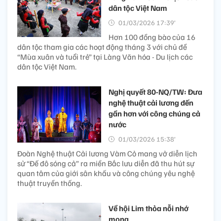
dân tộc Việt Nam
01/03/2026 17:39’
Hơn 100 đồng bào của 16
dân tộc tham gia các hoạt động tháng 3 với chủ đề
“Mùa xuân và tuổi trẻ” tại Làng Văn hóa - Du lịch các
dân tộc Việt Nam.
Nghị quyết 80-NQ/TW: Đưa
nghệ thuật cải lương đến
gần hơn với công chúng cả
nước
01/03/2026 15:38’
Đoàn Nghệ thuật Cải lương Vàm Cỏ mang vở diễn lịch
sử “Đế đô sóng cả” ra miền Bắc lưu diễn đã thu hút sự
quan tâm của giới sân khấu và công chúng yêu nghệ
thuật truyền thống.
Về hội Lim thỏa nỗi nhớ
mong