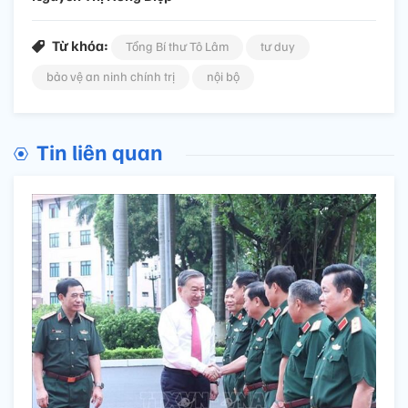
Từ khóa:
Tổng Bí thư Tô Lâm
tư duy
bảo vệ an ninh chính trị
nội bộ
Tin liên quan