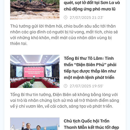
quét, sạt lở đất tại Sơn La và
chủ động ứng phó mưa lũ
27/07/2025 21:23’
Thủ tướng gửi lời thăm hỏi, chia buồn sâu sắc tới thân
nhân các gia đình có người bị tử vong, mất tích, chia sẻ
với những khó khăn, mất mát của nhân dân vùng bị
thiên tai.
Tổng Bí thư Tô Lâm: Tinh
thần “Điện Biên Phủ” phải
tiếp tục được thắp lên như
một mệnh lệnh phát triển
27/07/2025 19:55’
Tổng Bí thư tin tưởng, Điện Biên sẽ không bằng lòng với
vai trò là nhân chứng lịch sử mà sẽ trở thành điểm sáng
về ý chí vươn lên, về cải cách, sáng tạo và phát triển.
Chủ tịch Quốc hội Trần
Thanh Mẫn kết thúc tốt đẹp