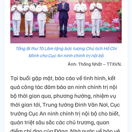
Tổng Bí thư Tô Lâm tặng bức tượng Chủ tịch Hồ Chí
Minh cho Cục An ninh chính trị nội bộ.
Ảnh: Thống Nhất – TTXVN.
Tại buổi gặp mặt, báo cáo về tình hình, kết
quả công tác đảm bảo an ninh chính trị nội
bộ thời gian qua, phương hướng, nhiệm vụ
thời gian tới, Trung tướng Đinh Văn Nơi, Cục
trưởng Cục An ninh chính trị nội bộ cho biết,
quán triệt sâu sắc các chủ trương, quan
điểm chỉ đạo của Đảng, Nhà nước về bảo vệ