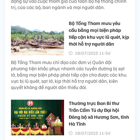
động sự vào cuộc tham gia của toàn bộ hệ thống chính
trị, của các bộ, ban ngành và mọi người dân.
Bộ Tổng Tham mưu yêu
cầu bằng mọi biện pháp
tiếp cận khu vực lũ quét, kịp
thời hỗ trợ người dân
28/07/2025 11:56’
Bộ Tổng Tham mưu chỉ đạo các đơn vị Quân đội
phương tiện khắc phục nhanh các tuyến đường bị sạt
lở, bằng mọi biện pháp phải tiếp cận cho được các khu
vực bị lũ quét, sạt lở, kịp thời hỗ trợ người dân, kiên
quyết không để người dân thiếu đói.
Thường trực Ban Bí thư
Trần Cẩm Tú dự Đại hội
Đảng bộ xã Hương Sơn, tỉnh
Hà Tĩnh
28/07/2025 11:54’