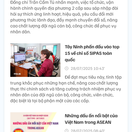
Đồng chí Trần Cẩm Tú nhấn mạnh, việc tổ chức, vận
hành chính quyền địa phương 2 cấp sau sáp nhập đòi
hỏi sự thích ứng linh hoạt, hiệu quả, yêu cầu đổi mới
phương thức lãnh đạo, đẩy mạnh chuyển đổi số, nâng
cao chất lượng đội ngũ cán bộ, công chức để phục vụ
nhân dân.
Tây Ninh phấn đấu vào top
15 về chỉ số SIPAS toàn
quốc
28/07/2025 10:43’
Để đạt mục tiêu này, tỉnh tập
trung khắc phục những hạn chế, nâng cao chất lượng
thực thi chính sách và tăng cường trách nhiệm phục vụ
nhân dân của đội ngũ cán bộ, công chức, viên chức,
đặc biệt là tại bộ phận một cửa các cấp.
Những dấu ấn nổi bật của
Việt Nam trong ASEAN
28/07/2025 08:40’