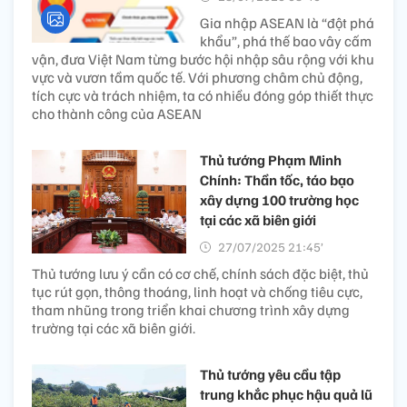
Gia nhập ASEAN là “đột phá
khẩu”, phá thế bao vây cấm
vận, đưa Việt Nam từng bước hội nhập sâu rộng với khu
vực và vươn tầm quốc tế. Với phương châm chủ động,
tích cực và trách nhiệm, ta có nhiều đóng góp thiết thực
cho thành công của ASEAN
Thủ tướng Phạm Minh
Chính: Thần tốc, táo bạo
xây dựng 100 trường học
tại các xã biên giới
27/07/2025 21:45’
Thủ tướng lưu ý cần có cơ chế, chính sách đặc biệt, thủ
tục rút gọn, thông thoáng, linh hoạt và chống tiêu cực,
tham nhũng trong triển khai chương trình xây dựng
trường tại các xã biên giới.
​Thủ tướng yêu cầu tập
trung khắc phục hậu quả lũ