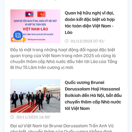
Quan hệ hữu nghị vĩ đại,
đoàn kết đặc biệt và hợp
tác toàn diện Việt Nam -
Lào
01/12/2025 07:51’
Đây là một trong những hoạt động đối ngoại đặc biệt
quan trọng của Việt Nam trong năm 2025 và cũng là
chuyến thăm cấp Nhà nước đầu tiên tới Lào của Tổng
Bí thư Tô Lâm trên cương vị mới.
Quốc vương Brunei
Darussalam Haji Hassanal
Bolkiah đến Hà Nội, bắt đầu
chuyến thăm cấp Nhà nước
tới Việt Nam
30/11/2025 16:50’
Đại sứ Việt Nam tại Brunei Darussalam Trần Anh Vũ
cho biết, chuyến thăm của Quốc vương khẳng định