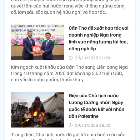
quyết tâm của hai nước trong việc không ngừng củng
cố, làm sâu sắc quan hệ hữu nghị và hợp tác.
Cần Thơ đề xuất hợp tác với
doanh nghiệp Nga trong
lĩnh vực năng lượng tái tạo,
nông nghiệp
29/11/2025 21:59’
Kim ngạch xuất khẩu của Cần Thơ sang Liên bang Nga
trong 10 tháng năm 2025 đạt khoảng 2,52 triệu USD,
chủ yếu là dược phẩm, thuốc thú y.
Điện của Chủ tịch nước
Lương Cường nhân Ngày
quốc tế đoàn kết với nhân
dân Palestine
29/11/2025 18:30’
Trong điện, Chủ tịch nước đã gửi lời chia buồn sâu sắc