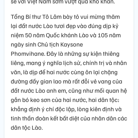
sẻ với Việt Nam sớm vượt qua khó khăn.
Tổng Bí thư Tô Lâm bày tỏ vui mừng thăm
lại đất nước Lào tươi đẹp vào đúng dịp kỷ
niệm 50 năm Quốc khánh Lào và 105 năm
ngày sinh Chủ tịch Kaysone
Phomvihane. Đây là những sự kiện thiêng
liêng, mang ý nghĩa lịch sử, chính trị và nhân
văn, là dịp để hai nước cùng ôn lại chặng
đường đầy gian lao mà rất đỗi vẻ vang của
đất nước Lào anh em, cũng như mối quan hệ
gắn bó keo sơn của hai nước, hai dân tộc;
khẳng định ý chí độc lập, lòng kiên định và
tinh thần đoàn kết bất diệt của nhân dân các
dân tộc Lào.