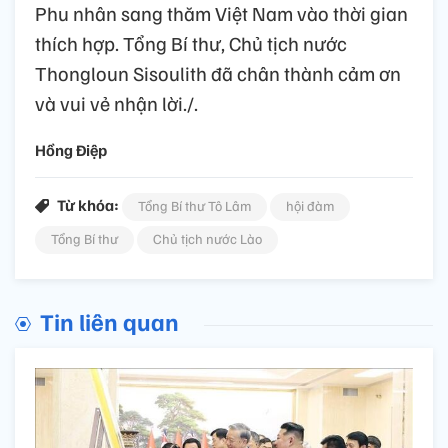
Phu nhân sang thăm Việt Nam vào thời gian
thích hợp. Tổng Bí thư, Chủ tịch nước
Thongloun Sisoulith đã chân thành cảm ơn
và vui vẻ nhận lời./.
Hồng Điệp
Từ khóa:
Tổng Bí thư Tô Lâm
hội đàm
Tổng Bí thư
Chủ tịch nước Lào
Tin liên quan