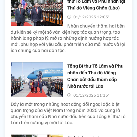
thư Tô Lâm và Phu nhân tại
Thủ đô Viêng Chăn (Lào)
01/12/2025 12:05’
Nhân chuyến thăm, hai bên
dự kiến sẽ ký một số văn kiện hợp tác quan trọng, tạo
hành lang pháp lý, mở ra những định hướng hợp tác
mới, phù hợp với yêu cầu phát triển của mỗi nước và lợi
ích chung của hai dân tộc.
Tổng Bí thư Tô Lâm và Phu
nhân đến Thủ đô Viêng
Chăn bắt đầu thăm cấp
Nhà nước tới Lào
01/12/2025 11:15’
Đây là một trong những hoạt động đối ngoại đặc biệt
quan trọng của Việt Nam trong năm 2025 và cũng là
chuyến thăm cấp Nhà nước đầu tiên của Tổng Bí thư Tô
Lâm trên cương vị mới tới Lào.