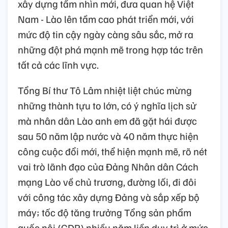
xây dựng tầm nhìn mới, đưa quan hệ Việt
Nam - Lào lên tầm cao phát triển mới, với
mức độ tin cậy ngày càng sâu sắc, mở ra
những đột phá mạnh mẽ trong hợp tác trên
tất cả các lĩnh vực.
Tổng Bí thư Tô Lâm nhiệt liệt chúc mừng
những thành tựu to lớn, có ý nghĩa lịch sử
mà nhân dân Lào anh em đã gặt hái được
sau 50 năm lập nước và 40 năm thực hiện
công cuộc đổi mới, thể hiện mạnh mẽ, rõ nét
vai trò lãnh đạo của Đảng Nhân dân Cách
mạng Lào về chủ trương, đường lối, đi đôi
với công tác xây dựng Đảng và sắp xếp bộ
máy; tốc độ tăng trưởng Tổng sản phẩm
quốc nội (GDP) nhiều năm liền duy trì ở mức