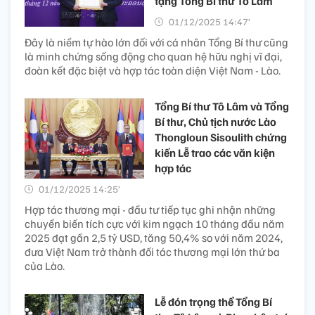
tặng Tổng Bí thư Tô Lâm
01/12/2025 14:47’
Đây là niềm tự hào lớn đối với cá nhân Tổng Bí thư cũng
là minh chứng sống động cho quan hệ hữu nghị vĩ đại,
đoàn kết đặc biệt và hợp tác toàn diện Việt Nam - Lào.
Tổng Bí thư Tô Lâm và Tổng
Bí thư, Chủ tịch nước Lào
Thongloun Sisoulith chứng
kiến Lễ trao các văn kiện
hợp tác
01/12/2025 14:25’
Hợp tác thương mại - đầu tư tiếp tục ghi nhận những
chuyển biến tích cực với kim ngạch 10 tháng đầu năm
2025 đạt gần 2,5 tỷ USD, tăng 50,4% so với năm 2024,
đưa Việt Nam trở thành đối tác thương mại lớn thứ ba
của Lào.
Lễ đón trọng thể Tổng Bí