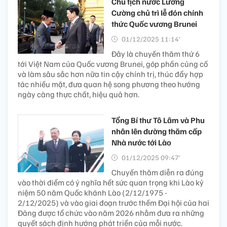
Chủ tịch nước Lương
Cường chủ trì lễ đón chính
thức Quốc vương Brunei
01/12/2025 11:14’
Đây là chuyến thăm thứ 6
tới Việt Nam của Quốc vương Brunei, góp phần củng cố
và làm sâu sắc hơn nữa tin cậy chính trị, thúc đẩy hợp
tác nhiều mặt, đưa quan hệ song phương theo hướng
ngày càng thực chất, hiệu quả hơn.
Tổng Bí thư Tô Lâm và Phu
nhân lên đường thăm cấp
Nhà nước tới Lào
01/12/2025 09:47’
Chuyến thăm diễn ra đúng
vào thời điểm có ý nghĩa hết sức quan trọng khi Lào kỷ
niệm 50 năm Quốc khánh Lào (2/12/1975 -
2/12/2025) và vào giai đoạn trước thềm Đại hội của hai
Đảng được tổ chức vào năm 2026 nhằm đưa ra những
quyết sách định hướng phát triển của mỗi nước.