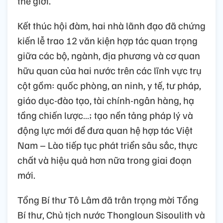
thế giới.
Kết thúc hội đàm, hai nhà lãnh đạo đã chứng
kiến lễ trao 12 văn kiện hợp tác quan trọng
giữa các bộ, ngành, địa phương và cơ quan
hữu quan của hai nước trên các lĩnh vực trụ
cột gồm: quốc phòng, an ninh, y tế, tư pháp,
giáo dục-đào tạo, tài chính-ngân hàng, hạ
tầng chiến lược…; tạo nền tảng pháp lý và
động lực mới để đưa quan hệ hợp tác Việt
Nam – Lào tiếp tục phát triển sâu sắc, thực
chất và hiệu quả hơn nữa trong giai đoạn
mới.
Tổng Bí thư Tô Lâm đã trân trọng mời Tổng
Bí thư, Chủ tịch nước Thongloun Sisoulith và