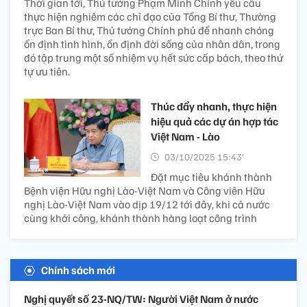
Thời gian tới, Thủ tướng Phạm Minh Chính yêu cầu
thực hiện nghiêm các chỉ đạo của Tổng Bí thư, Thường
trực Ban Bí thư, Thủ tướng Chính phủ để nhanh chóng
ổn định tình hình, ổn định đời sống của nhân dân, trong
đó tập trung một số nhiệm vụ hết sức cấp bách, theo thứ
tự ưu tiên.
Thúc đẩy nhanh, thực hiện
hiệu quả các dự án hợp tác
Việt Nam - Lào
03/10/2025 15:43’
Đặt mục tiêu khánh thành
Bệnh viện Hữu nghị Lào-Việt Nam và Công viên Hữu
nghị Lào-Việt Nam vào dịp 19/12 tới đây, khi cả nước
cùng khởi công, khánh thành hàng loạt công trình
Chính sách mới
Nghị quyết số 23-NQ/TW: Người Việt Nam ở nước