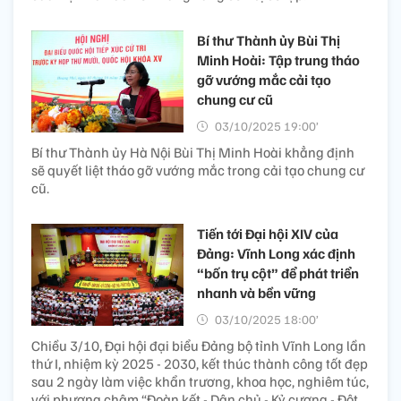
Bí thư Thành ủy Bùi Thị
Minh Hoài: Tập trung tháo
gỡ vướng mắc cải tạo
chung cư cũ
03/10/2025 19:00’
Bí thư Thành ủy Hà Nội Bùi Thị Minh Hoài khẳng định
sẽ quyết liệt tháo gỡ vướng mắc trong cải tạo chung cư
cũ.
Tiến tới Đại hội XIV của
Đảng: Vĩnh Long xác định
“bốn trụ cột” để phát triển
nhanh và bền vững
03/10/2025 18:00’
Chiều 3/10, Đại hội đại biểu Đảng bộ tỉnh Vĩnh Long lần
thứ I, nhiệm kỳ 2025 - 2030, kết thúc thành công tốt đẹp
sau 2 ngày làm việc khẩn trương, khoa học, nghiêm túc,
với phương châm “Đoàn kết - Dân chủ - Kỷ cương - Đột