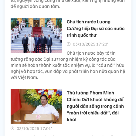
tư, nguyện vọng cũng như đề xuất, kiến nghị những vấn
đề người dân quan tâm.
Chủ tịch nước Lương
Cường tiếp Đại sứ các nước
trình quốc thư
03/10/2025 17:20’
Chủ tịch nước bày tỏ tin
tưởng rằng các Đại sứ trong nhiệm kỳ công tác của
mình sẽ hoàn thành xuất sắc nhiệm vụ, là “cầu nối” hữu
nghị và hợp tác, vun đắp và phát triển hơn nữa quan hệ
với Việt Nam.
Thủ tướng Phạm Minh
Chính: Dứt khoát không để
người dân sống trong cảnh
“màn trời chiếu đất”, đói
khát
03/10/2025 17:01’