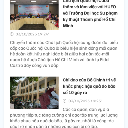
Chủ tịch Quốc hội Cuba
thăm và làm việc với HUFO
và Trường Đại học Sư phạm
kỹ thuật Thành phố Hồ Chí
Minh
03/10/2025 19:24’
Chuyến thăm của Chủ tịch Quốc hội cùng đoàn đại biểu
cấp cao Quốc hội Cuba là biểu hiện sinh động mối quan
hệ đoàn kết, hữu nghị đặc biệt giữa hai dân tộc-mối
quan hệ được Chủ tịch Hồ Chí Minh và lãnh tụ Fidel
Castro dày công vun đắp
Chỉ đạo của Bộ Chính trị về
khắc phục hậu quả do bão
số 10 gây ra
03/10/2025 19:23’
Các cơ quan, đơn vị, địa
phương tiếp tục tăng cường chỉ đạo tập trung lực lượng
khắc phục hậu quả do bão, lũ gây ra, nhất là công tác
cứu trợ nhân dân ở những vùng còn bị cô lập.