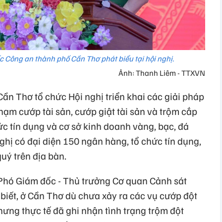
c Công an thành phố Cần Thơ phát biểu tại hội nghị.
Ảnh: Thanh Liêm - TTXVN
ần Thơ tổ chức Hội nghị triển khai các giải pháp
hạm cướp tài sản, cướp giật tài sản và trộm cắp
hức tín dụng và cơ sở kinh doanh vàng, bạc, đá
ghị có đại diện 150 ngân hàng, tổ chức tín dụng,
uý trên địa bàn.
, Phó Giám đốc - Thủ trưởng Cơ quan Cảnh sát
biết, ở Cần Thơ dù chưa xảy ra các vụ cướp đột
ưng thực tế đã ghi nhận tình trạng trộm đột