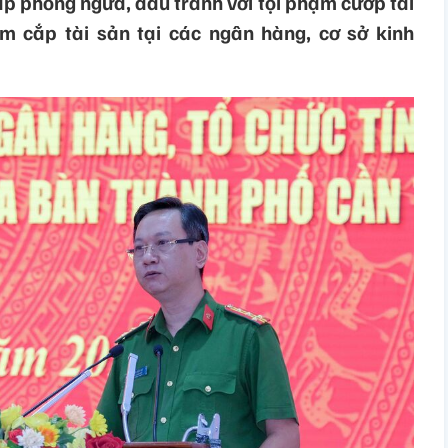
háp phòng ngừa, đấu tranh với tội phạm cướp tài
ộm cắp tài sản tại các ngân hàng, cơ sở kinh