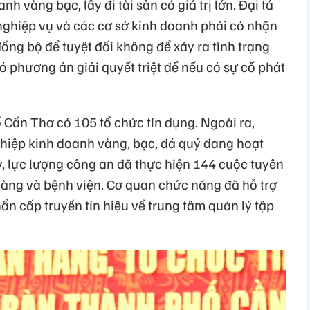
 vàng bạc, lấy đi tài sản có giá trị lớn. Đại tá
ghiệp vụ và các cơ sở kinh doanh phải có nhận
đồng bộ để tuyệt đối không để xảy ra tình trạng
ó phương án giải quyết triệt để nếu có sự cố phát
 Cần Thơ có 105 tổ chức tín dụng. Ngoài ra,
hiệp kinh doanh vàng, bạc, đá quý đang hoạt
 lực lượng công an đã thực hiện 144 cuộc tuyên
vàng và bệnh viện. Cơ quan chức năng đã hỗ trợ
ẩn cấp truyền tín hiệu về trung tâm quản lý tập