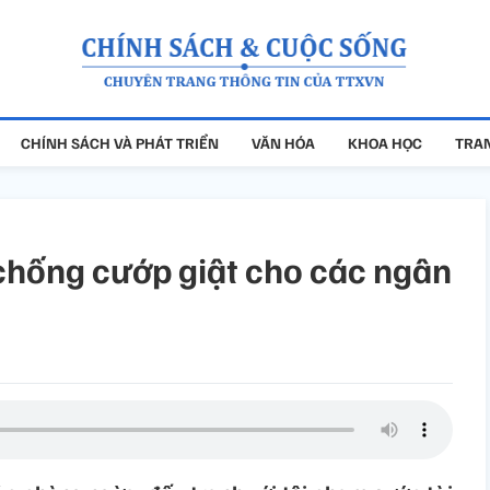
CHÍNH SÁCH VÀ PHÁT TRIỂN
VĂN HÓA
KHOA HỌC
TRAN
chống cướp giật cho các ngân