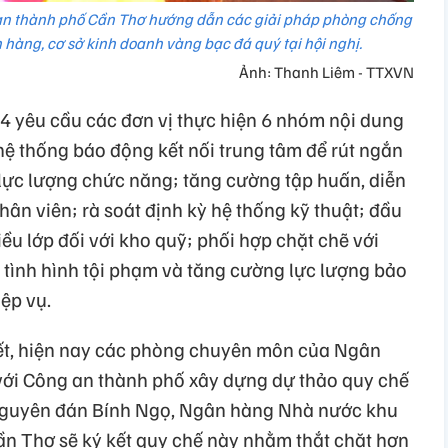
 an thành phố Cần Thơ hướng dẫn các giải pháp phòng chống
 hàng, cơ sở kinh doanh vàng bạc đá quý tại hội nghị.
Ảnh: Thanh Liêm - TTXVN
 yêu cầu các đơn vị thực hiện 6 nhóm nội dung
 hệ thống báo động kết nối trung tâm để rút ngắn
a lực lượng chức năng; tăng cường tập huấn, diễn
hân viên; rà soát định kỳ hệ thống kỹ thuật; đầu
ều lớp đối với kho quỹ; phối hợp chặt chẽ với
tình hình tội phạm và tăng cường lực lượng bảo
ệp vụ.
ết, hiện nay các phòng chuyên môn của Ngân
ới Công an thành phố xây dựng dự thảo quy chế
 Nguyên đán Bính Ngọ, Ngân hàng Nhà nước khu
n Thơ sẽ ký kết quy chế này nhằm thắt chặt hơn