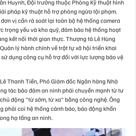
uân Huynh, Đội trưởng thuộc Phòng Kỹ thuật hình
iải pháp kỹ thuật hỗ trợ phòng ngừa tội phạm.
đơn vị cần rà soát lại toàn bộ hệ thống camera
vực trọng yếu và kho quỹ, đảm bảo hệ thống hoạt
ng kết nối thời gian thực. Thượng tá Lê Hùng
ản lý hành chính về trật tự xã hội triển khai
, sử dụng công cụ hỗ trợ đối với lực lượng bảo vệ
 Lê Thanh Tiền, Phó Giám đốc Ngân hàng Nhà
ông tác bảo đảm an ninh phải chuyển mạnh từ tư
chủ động "từ sớm, từ xa" bằng công nghệ. Ông
ng phải coi hệ thống cảnh báo, báo động khẩn
ong hạ tầng an ninh.