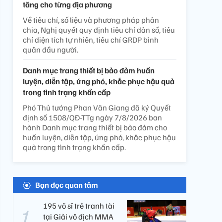
tăng cho từng địa phương
Về tiêu chí, số liệu và phương pháp phân
chia, Nghị quyết quy định tiêu chí dân số, tiêu
chí diện tích tự nhiên, tiêu chí GRDP bình
quân đầu người.
Danh mục trang thiết bị bảo đảm huấn
luyện, diễn tập, ứng phó, khắc phục hậu quả
trong tình trạng khẩn cấp
Phó Thủ tướng Phan Văn Giang đã ký Quyết
định số 1508/QĐ-TTg ngày 7/8/2026 ban
hành Danh mục trang thiết bị bảo đảm cho
huấn luyện, diễn tập, ứng phó, khắc phục hậu
quả trong tình trạng khẩn cấp.
Bạn đọc quan tâm
195 võ sĩ trẻ tranh tài
tại Giải vô địch MMA