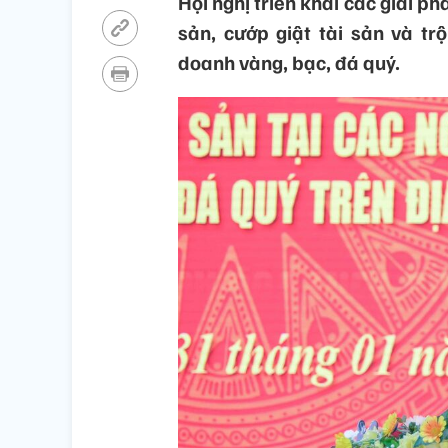
Hội nghị triển khai các giải p
sản, cướp giật tài sản và tr
doanh vàng, bạc, đá quý.