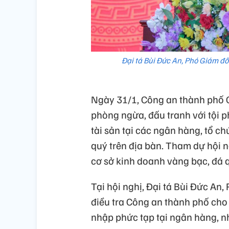
Đại tá Bùi Đức An, Phó Giám đố
Ngày 31/1, Công an thành phố C
phòng ngừa, đấu tranh với tội p
tài sản tại các ngân hàng, tổ c
quý trên địa bàn. Tham dự hội n
cơ sở kinh doanh vàng bạc, đá q
Tại hội nghị, Đại tá Bùi Đức An
điều tra Công an thành phố cho 
nhập phức tạp tại ngân hàng, nh