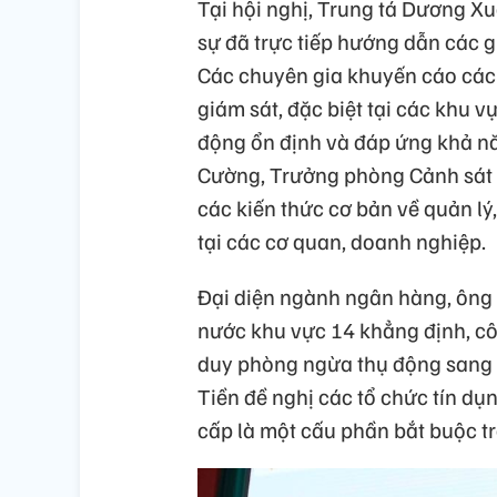
Tại hội nghị, Trung tá Dương X
sự đã trực tiếp hướng dẫn các g
Các chuyên gia khuyến cáo các 
giám sát, đặc biệt tại các khu 
động ổn định và đáp ứng khả nă
Cường, Trưởng phòng Cảnh sát Qu
các kiến thức cơ bản về quản lý
tại các cơ quan, doanh nghiệp.
Đại diện ngành ngân hàng, ông
nước khu vực 14 khẳng định, c
duy phòng ngừa thụ động sang 
Tiền đề nghị các tổ chức tín dụ
cấp là một cấu phần bắt buộc tr