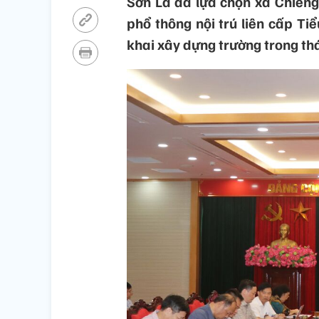
Sơn La đã lựa chọn xã Chiềng
phổ thông nội trú liên cấp Tiể
khai xây dựng trường trong th