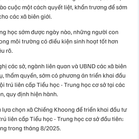
vào cuộc một cách quyết liệt, khẩn trương để sớm
ho các xã biên giới.
ờng học sớm được ngày nào, những người con
ng môi trường có điều kiện sinh hoạt tốt hơn
u rõ.
ghị các sở, ngành liên quan và UBND các xã biên
vụ, thẩm quyền, sớm có phương án triển khai đầu
 trú liên cấp Tiểu học - Trung học cơ sở tại các
n, quy định hiện hành.
đã lựa chọn xã Chiềng Khoong để triển khai đầu tư
rú liên cấp Tiểu học - Trung học cơ sở đầu tiên;
ờng trong tháng 8/2025.