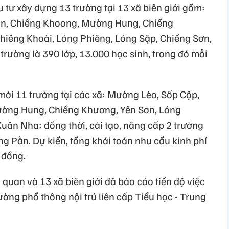
 tư xây dựng 13 trường tại 13 xã biên giới gồm:
n, Chiềng Khoong, Mường Hung, Chiềng
hiêng Khoài, Lóng Phiêng, Lóng Sập, Chiềng Sơn,
rường là 390 lớp, 13.000 học sinh, trong đó mỗi
mới 11 trường tại các xã: Mường Lèo, Sốp Cộp,
ờng Hung, Chiềng Khương, Yên Sơn, Lóng
uân Nha; đồng thời, cải tạo, nâng cấp 2 trường
ng Pằn. Dự kiến, tổng khái toán nhu cầu kinh phí
 đồng.
 quan và 13 xã biên giới đã báo cáo tiến độ việc
ường phổ thông nội trú liên cấp Tiểu học - Trung