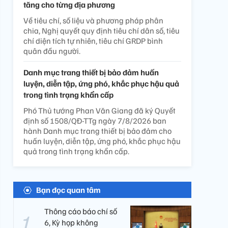
tăng cho từng địa phương
Về tiêu chí, số liệu và phương pháp phân
chia, Nghị quyết quy định tiêu chí dân số, tiêu
chí diện tích tự nhiên, tiêu chí GRDP bình
quân đầu người.
Danh mục trang thiết bị bảo đảm huấn
luyện, diễn tập, ứng phó, khắc phục hậu quả
trong tình trạng khẩn cấp
Phó Thủ tướng Phan Văn Giang đã ký Quyết
định số 1508/QĐ-TTg ngày 7/8/2026 ban
hành Danh mục trang thiết bị bảo đảm cho
huấn luyện, diễn tập, ứng phó, khắc phục hậu
quả trong tình trạng khẩn cấp.
Bạn đọc quan tâm
Thông cáo báo chí số
6, Kỳ họp không