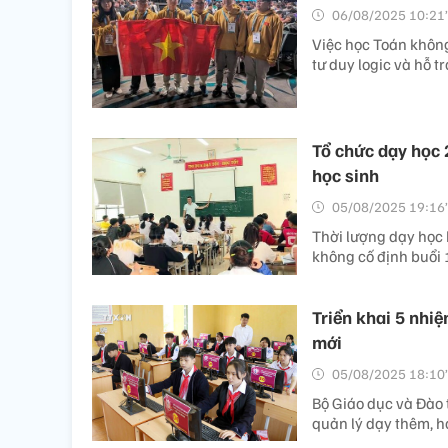
06/08/2025 10:21’
Việc học Toán không
tư duy logic và hỗ t
Tổ chức dạy học 
học sinh
05/08/2025 19:16’
Thời lượng dạy học b
không cố định buổi 1
Triển khai 5 nhi
mới
05/08/2025 18:10’
Bộ Giáo dục và Đào 
quản lý dạy thêm, h