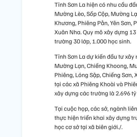
Tỉnh Sơn La hiện có nhu cầu đầu
Mường Lèo, Sốp Cộp, Mường Lạ
Khương, Phiêng Pằn, Yên Sơn, P
Xuân Nha. Quy mô xây dựng 13 t
trường 30 lớp, 1.000 học sinh.
Tỉnh Sơn La dự kiến đầu tư xây 
Mường Lạn, Chiềng Khoong, Mư
Phiêng, Lóng Sập, Chiềng Sơn, X
tại các xã Phiêng Khoài và Phiê
xây dựng các trường là 2.696 tỷ
Tại cuộc họp, các sở, ngành liên
thực hiện triển khai xây dựng tr
học cơ sở tại xã biên giới./.