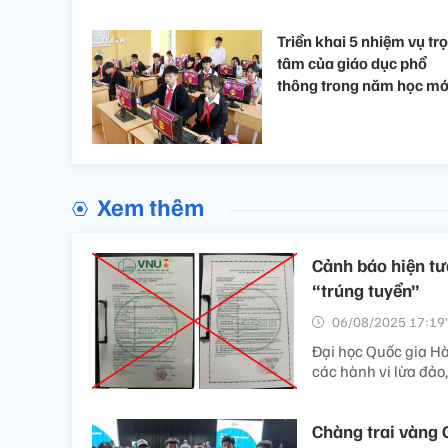
Triển khai 5 nhiệm vụ tr
tâm của giáo dục phổ
thông trong năm học mớ
Xem thêm
Cảnh báo hiện tư
“trúng tuyển”
06/08/2025 17:19’
Đại học Quốc gia Hà
các hành vi lừa đảo
Chàng trai vàng 