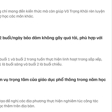
 chỉ mang đến kiến thức mà còn giúp Võ Trọng Khải rèn luyện
rợ học các môn khác.
2 buổi/ngày bảo đảm không gây quá tải, phù hợp với
uổi 1 và buổi 2 trong tuần thực hiện linh hoạt trong sắp xếp,
 là buổi sáng và buổi 2 là buổi chiều.
ệm vụ trọng tâm của giáo dục phổ thông trong năm học
tạo đề nghị các địa phương thực hiện nghiêm túc công tác
ọc thêm trên địa bàn.