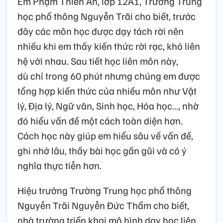
Em Phạm Thiên An, lớp 12A1, Trường Trung
học phổ thông Nguyễn Trãi cho biết, trước
đây các môn học được dạy tách rời nên
nhiều khi em thấy kiến thức rời rạc, khó liên
hệ với nhau. Sau tiết học liên môn này,
dù chỉ trong 60 phút nhưng chúng em được
tổng hợp kiến thức của nhiều môn như Vật
lý, Địa lý, Ngữ văn, Sinh học, Hóa học…, nhờ
đó hiểu vấn đề một cách toàn diện hơn.
Cách học này giúp em hiểu sâu về vấn đề,
ghi nhớ lâu, thấy bài học gần gũi và có ý
nghĩa thực tiễn hơn.
Hiệu trưởng Trường Trung học phổ thông
Nguyễn Trãi Nguyễn Đức Thẩm cho biết,
nhà trường triển khai mô hình dạy học liên