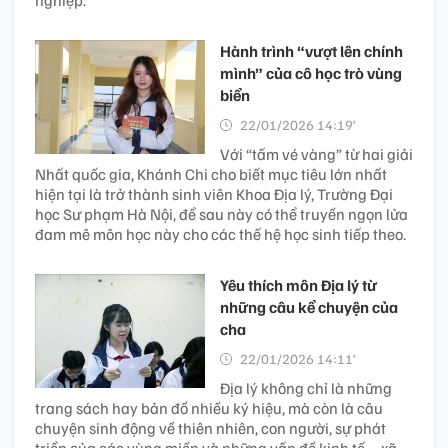
nghiệp.
Hành trình “vượt lên chính
mình” của cô học trò vùng
biển
22/01/2026 14:19’
Với “tấm vé vàng” từ hai giải
Nhất quốc gia, Khánh Chi cho biết mục tiêu lớn nhất
hiện tại là trở thành sinh viên Khoa Địa lý, Trường Đại
học Sư phạm Hà Nội, để sau này có thể truyền ngọn lửa
đam mê môn học này cho các thế hệ học sinh tiếp theo.
Yêu thích môn Địa lý từ
những câu kể chuyện của
cha
22/01/2026 14:11’
Địa lý không chỉ là những
trang sách hay bản đồ nhiều ký hiệu, mà còn là câu
chuyện sinh động về thiên nhiên, con người, sự phát