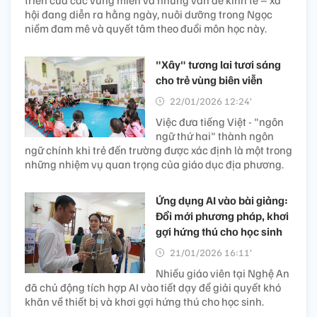
triển của các vùng miền và những vấn đề kinh tế – xã
hội đang diễn ra hằng ngày, nuôi dưỡng trong Ngọc
niềm đam mê và quyết tâm theo đuổi môn học này.
"Xây" tương lai tươi sáng
cho trẻ vùng biên viễn
22/01/2026 12:24’
Việc đưa tiếng Việt - "ngôn
ngữ thứ hai" thành ngôn
ngữ chính khi trẻ đến trường được xác định là một trong
những nhiệm vụ quan trọng của giáo dục địa phương.
Ứng dụng AI vào bài giảng:
Đổi mới phương pháp, khơi
gợi hứng thú cho học sinh
21/01/2026 16:11’
Nhiều giáo viên tại Nghệ An
đã chủ động tích hợp AI vào tiết dạy để giải quyết khó
khăn về thiết bị và khơi gợi hứng thú cho học sinh.