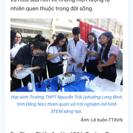
nhiên quen thuộc trong đời sống.
Học sinh Trường THPT Nguyễn Trãi (phường Long Bình,
tỉnh Đồng Nai) tham quan và trải nghiệm mô hình
STEM sáng tạo.
Ảnh: Lê Xuân-TTXVN