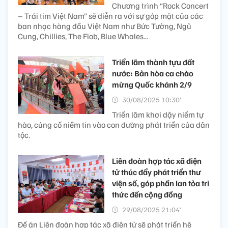
Chương trình “Rock Concert
– Trái tim Việt Nam” sẽ diễn ra với sự góp mặt của các
ban nhạc hàng đầu Việt Nam như Bức Tường, Ngũ
Cung, Chillies, The Flob, Blue Whales...
Triển lãm thành tựu đất
nước: Bản hòa ca chào
mừng Quốc khánh 2/9
30/08/2025 10:30’
Triển lãm khơi dậy niềm tự
hào, củng cố niềm tin vào con đường phát triển của dân
tộc.
Liên đoàn hợp tác xã điện
tử thúc đẩy phát triển thư
viện số, góp phần lan tỏa tri
thức đến cộng đồng
29/08/2025 21:04’
Đề án Liên đoàn hợp tác xã điện tử sẽ phát triển hệ