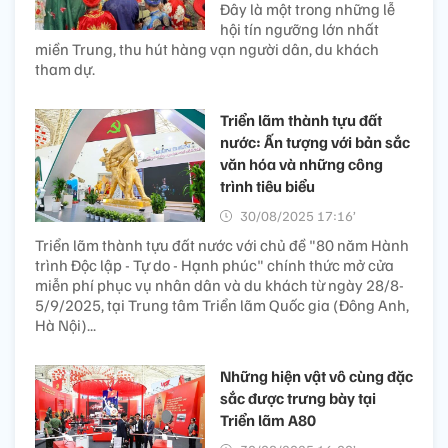
Đây là một trong những lễ
hội tín ngưỡng lớn nhất
miền Trung, thu hút hàng vạn người dân, du khách
tham dự.
Triển lãm thành tựu đất
nước: Ấn tượng với bản sắc
văn hóa và những công
trình tiêu biểu
30/08/2025 17:16’
Triển lãm thành tựu đất nước với chủ đề "80 năm Hành
trình Độc lập - Tự do - Hạnh phúc" chính thức mở cửa
miễn phí phục vụ nhân dân và du khách từ ngày 28/8-
5/9/2025, tại Trung tâm Triển lãm Quốc gia (Đông Anh,
Hà Nội)...
Những hiện vật vô cùng đặc
sắc được trưng bày tại
Triển lãm A80