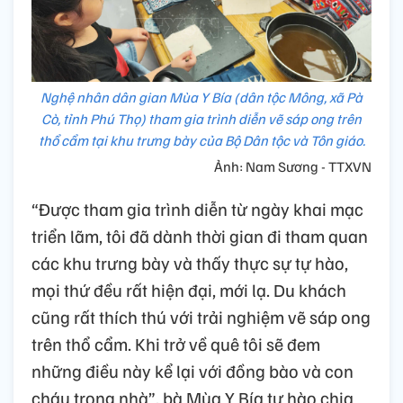
Nghệ nhân dân gian Mùa Y Bía (dân tộc Mông, xã Pà
Cò, tỉnh Phú Thọ) tham gia trình diễn vẽ sáp ong trên
thổ cẩm tại khu trưng bày của Bộ Dân tộc và Tôn giáo.
Ảnh: Nam Sương - TTXVN
“Được tham gia trình diễn từ ngày khai mạc
triển lãm, tôi đã dành thời gian đi tham quan
các khu trưng bày và thấy thực sự tự hào,
mọi thứ đều rất hiện đại, mới lạ. Du khách
cũng rất thích thú với trải nghiệm vẽ sáp ong
trên thổ cẩm. Khi trở về quê tôi sẽ đem
những điều này kể lại với đồng bào và con
cháu trong nhà”, bà Mùa Y Bía tự hào chia