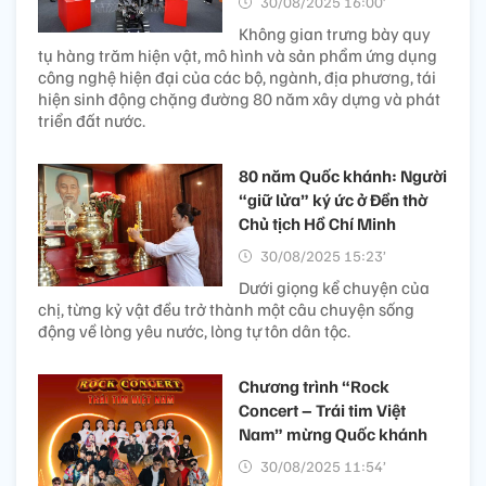
30/08/2025 16:00’
Không gian trưng bày quy
tụ hàng trăm hiện vật, mô hình và sản phẩm ứng dụng
công nghệ hiện đại của các bộ, ngành, địa phương, tái
hiện sinh động chặng đường 80 năm xây dựng và phát
triển đất nước.
80 năm Quốc khánh: Người
“giữ lửa” ký ức ở Đền thờ
Chủ tịch Hồ Chí Minh
30/08/2025 15:23’
Dưới giọng kể chuyện của
chị, từng kỷ vật đều trở thành một câu chuyện sống
động về lòng yêu nước, lòng tự tôn dân tộc.
Chương trình “Rock
Concert – Trái tim Việt
Nam” mừng Quốc khánh
30/08/2025 11:54’