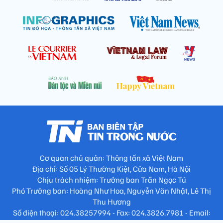
Cơ quan chủ quản: Thông tấn xã Việt Nam
Địa chỉ: Số 05 Lý Thường Kiệt, Cửa Nam, Hà Nội
Chịu trách nhiệm: Trưởng ban Trần Ngọc Tú
Phó Trưởng ban: Hoàng Như Hoa, Nguyễn Văn Nhật, Lê Thị
Thu Hương
Số điện thoại: 024.38257994 - Fax: 024.3826.7981 - Email: