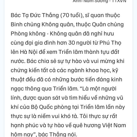
Ảnh: Nam Sương - TTXVN
Bác Tạ Đức Thắng (70 tuổi), sĩ quan thuộc
Binh chủng Không quân, thuộc Quân chủng
Phòng không - Không quân đã nghỉ hưu
cùng đại gia đình hơn 30 người từ Phú Thọ
lên Hà Nội để xem Triển lãm thành tựu đất
nước. Bác chia sẻ sự tự hào và vui mừng khi
chứng kiến tất cả các ngành khoa học, kỹ
thuật đều đã có những bước tiến đáng kinh
ngạc thông qua Triển lãm. “Là một người
lính, được quan sát và tìm hiểu về những vũ
khí của Bộ Quốc phòng tại Triển lãm lần này
thực sự là niềm vui khó tả. Tôi thực sự rất
hạnh phúc và tự hào về quê hương Việt Nam
hôm nay”, bác Thắng nói.