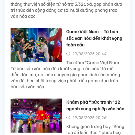
thống thư viện số điện tử hỗ trợ 3.321 xã, góp phần đưa
tri thức đến cộng đồng cơ sở, nuôi dưỡng phong trào
văn hóa đọc.
Game Việt Nam – Từ bản
sắc văn hóa đến khát vọng
toàn cầu
29/08/2025 20:44’
Tọa đàm “Game Việt Nam –
Từ bản sắc văn hóa đến khát vọng toàn cầu” là một
diễn đàn mở, nơi các chuyên gia phân tích sâu những
vấn đề then chốt trong việc phát triển game dựa trên
bản sắc văn hóa.
Khám phá “bức tranh” 12
ngành công nghiệp văn hóa
29/08/2025 20:26’
Không gian trưng bày “Sáng
tạo để kiến thiết” phác hoạ