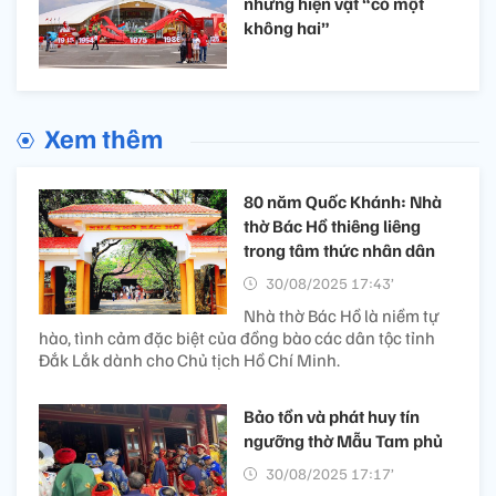
những hiện vật “có một
không hai”
Xem thêm
80 năm Quốc Khánh: Nhà
thờ Bác Hồ thiêng liêng
trong tâm thức nhân dân
30/08/2025 17:43’
Nhà thờ Bác Hồ là niềm tự
hào, tình cảm đặc biệt của đồng bào các dân tộc tỉnh
Đắk Lắk dành cho Chủ tịch Hồ Chí Minh.
Bảo tồn và phát huy tín
ngưỡng thờ Mẫu Tam phủ
30/08/2025 17:17’