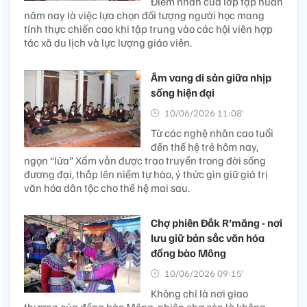
Điểm nhấn của lớp tập huấn
năm nay là việc lựa chọn đối tượng người học mang
tính thực chiến cao khi tập trung vào các hội viên hợp
tác xã du lịch và lực lượng giáo viên.
Âm vang di sản giữa nhịp
sống hiện đại
10/06/2026 11:08’
Từ các nghệ nhân cao tuổi
đến thế hệ trẻ hôm nay,
ngọn “lửa” Xẩm vẫn được trao truyền trong đời sống
đương đại, thắp lên niềm tự hào, ý thức gìn giữ giá trị
văn hóa dân tộc cho thế hệ mai sau.
Chợ phiên Đắk R’măng - nơi
lưu giữ bản sắc văn hóa
đồng bào Mông
10/06/2026 09:15’
Không chỉ là nơi giao
thương của đồng bào Mông, phiên chợ còn là không