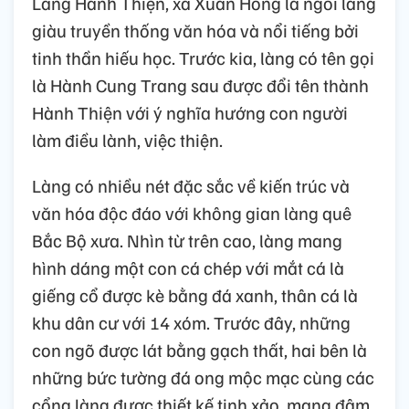
Làng Hành Thiện, xã Xuân Hồng là ngôi làng
giàu truyền thống văn hóa và nổi tiếng bởi
tinh thần hiếu học. Trước kia, làng có tên gọi
là Hành Cung Trang sau được đổi tên thành
Hành Thiện với ý nghĩa hướng con người
làm điều lành, việc thiện.
Làng có nhiều nét đặc sắc về kiến trúc và
văn hóa độc đáo với không gian làng quê
Bắc Bộ xưa. Nhìn từ trên cao, làng mang
hình dáng một con cá chép với mắt cá là
giếng cổ được kè bằng đá xanh, thân cá là
khu dân cư với 14 xóm. Trước đây, những
con ngõ được lát bằng gạch thất, hai bên là
những bức tường đá ong mộc mạc cùng các
cổng làng được thiết kế tinh xảo, mang đậm