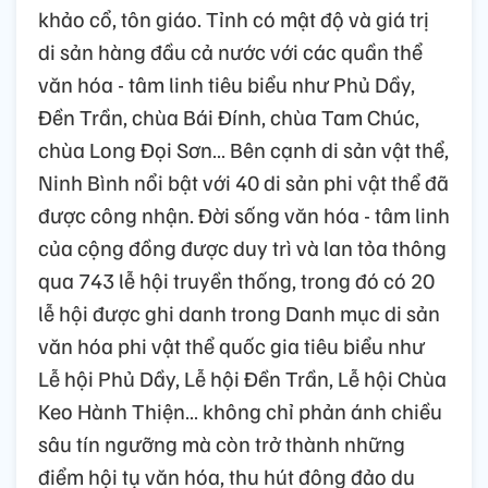
khảo cổ, tôn giáo. Tỉnh có mật độ và giá trị
di sản hàng đầu cả nước với các quần thể
văn hóa - tâm linh tiêu biểu như Phủ Dầy,
Đền Trần, chùa Bái Đính, chùa Tam Chúc,
chùa Long Đọi Sơn… Bên cạnh di sản vật thể,
Ninh Bình nổi bật với 40 di sản phi vật thể đã
được công nhận. Đời sống văn hóa - tâm linh
của cộng đồng được duy trì và lan tỏa thông
qua 743 lễ hội truyền thống, trong đó có 20
lễ hội được ghi danh trong Danh mục di sản
văn hóa phi vật thể quốc gia tiêu biểu như
Lễ hội Phủ Dầy, Lễ hội Đền Trần, Lễ hội Chùa
Keo Hành Thiện… không chỉ phản ánh chiều
sâu tín ngưỡng mà còn trở thành những
điểm hội tụ văn hóa, thu hút đông đảo du