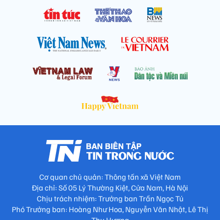
Cơ quan chủ quản: Thông tấn xã Việt Nam
Địa chỉ: Số 05 Lý Thường Kiệt, Cửa Nam, Hà Nội
Chịu trách nhiệm: Trưởng ban Trần Ngọc Tú
Phó Trưởng ban: Hoàng Như Hoa, Nguyễn Văn Nhật, Lê Thị
Thu Hương