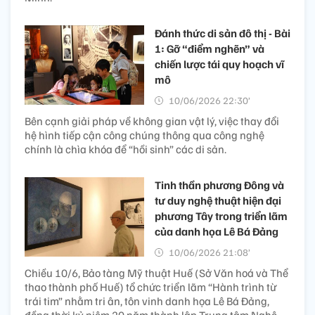
Đánh thức di sản đô thị - Bài
1: Gỡ “điểm nghẽn” và
chiến lược tái quy hoạch vĩ
mô
10/06/2026 22:30’
Bên cạnh giải pháp về không gian vật lý, việc thay đổi
hệ hình tiếp cận công chúng thông qua công nghệ
chính là chìa khóa để “hồi sinh” các di sản.
Tinh thần phương Đông và
tư duy nghệ thuật hiện đại
phương Tây trong triển lãm
của danh họa Lê Bá Đảng
10/06/2026 21:08’
Chiều 10/6, Bảo tàng Mỹ thuật Huế (Sở Văn hoá và Thể
thao thành phố Huế) tổ chức triển lãm “Hành trình từ
trái tim” nhằm tri ân, tôn vinh danh họa Lê Bá Đảng,
đồng thời kỷ niệm 20 năm thành lập Trung tâm Nghệ