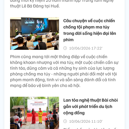
thuật Lê Bá Đảng tại Huế.
Câu chuyện về cuộc chiến
chống tội phạm ma túy
trong đời sống hiện đại lên
phim
10/06/2026 17:22’
Phim cũng mang tới một thông điệp về cuộc chiến
không khoan nhượng với ma túy, một cuộc chiến cần sự
tỉnh táo, dũng cảm và cả những hy sinh của lực lượng
phòng chống ma túy - những người phải đối mặt với tội
phạm manh động, tinh vi và sẵn sàng đánh đổi cả tính
mạng để bảo vệ bình yên cho xã hội.
Lan tỏa nghệ thuật Bài chòi
gắn với phát triển du lịch
cộng đồng​
10/06/2026 11:10’