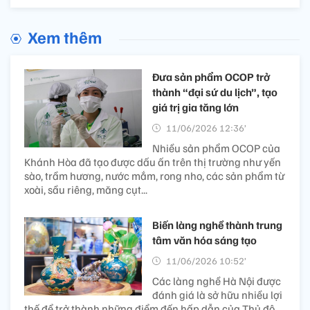
Xem thêm
Đưa sản phẩm OCOP trở
thành “đại sứ du lịch”, tạo
giá trị gia tăng lớn
11/06/2026 12:36’
Nhiều sản phẩm OCOP của
Khánh Hòa đã tạo được dấu ấn trên thị trường như yến
sào, trầm hương, nước mắm, rong nho, các sản phẩm từ
xoài, sầu riêng, măng cụt...
Biến làng nghề thành trung
tâm văn hóa sáng tạo
11/06/2026 10:52’
Các làng nghề Hà Nội được
đánh giá là sở hữu nhiều lợi
thế để trở thành những điểm đến hấp dẫn của Thủ đô.