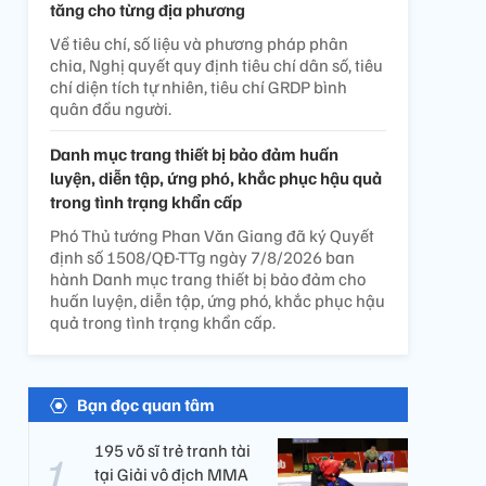
tăng cho từng địa phương
Về tiêu chí, số liệu và phương pháp phân
chia, Nghị quyết quy định tiêu chí dân số, tiêu
chí diện tích tự nhiên, tiêu chí GRDP bình
quân đầu người.
Danh mục trang thiết bị bảo đảm huấn
luyện, diễn tập, ứng phó, khắc phục hậu quả
trong tình trạng khẩn cấp
Phó Thủ tướng Phan Văn Giang đã ký Quyết
định số 1508/QĐ-TTg ngày 7/8/2026 ban
hành Danh mục trang thiết bị bảo đảm cho
huấn luyện, diễn tập, ứng phó, khắc phục hậu
quả trong tình trạng khẩn cấp.
Bạn đọc quan tâm
195 võ sĩ trẻ tranh tài
tại Giải vô địch MMA