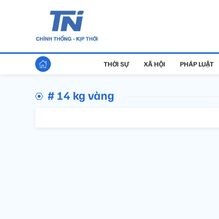
THỜI SỰ
XÃ HỘI
PHÁP LUẬT
# 14 kg vàng