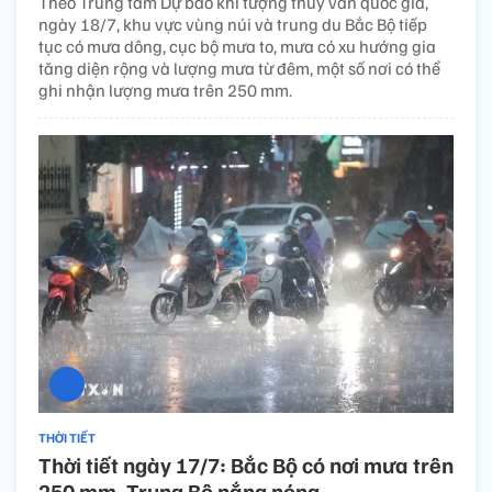
Theo Trung tâm Dự báo khí tượng thủy văn quốc gia,
ngày 18/7, khu vực vùng núi và trung du Bắc Bộ tiếp
tục có mưa dông, cục bộ mưa to, mưa có xu hướng gia
tăng diện rộng và lượng mưa từ đêm, một số nơi có thể
ghi nhận lượng mưa trên 250 mm.
THỜI TIẾT
Thời tiết ngày 17/7: Bắc Bộ có nơi mưa trên
250 mm, Trung Bộ nắng nóng