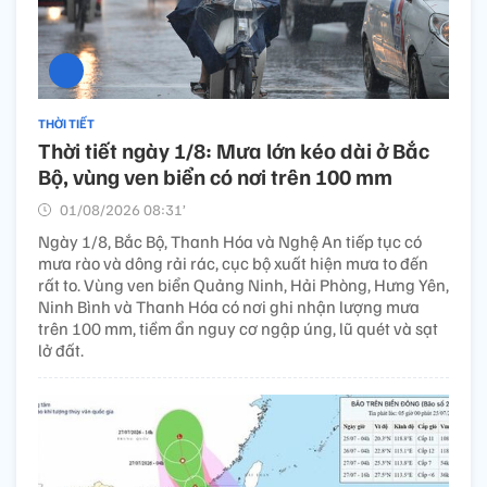
THỜI TIẾT
Thời tiết ngày 1/8: Mưa lớn kéo dài ở Bắc
Bộ, vùng ven biển có nơi trên 100 mm
01/08/2026 08:31’
Ngày 1/8, Bắc Bộ, Thanh Hóa và Nghệ An tiếp tục có
mưa rào và dông rải rác, cục bộ xuất hiện mưa to đến
rất to. Vùng ven biển Quảng Ninh, Hải Phòng, Hưng Yên,
Ninh Bình và Thanh Hóa có nơi ghi nhận lượng mưa
trên 100 mm, tiềm ẩn nguy cơ ngập úng, lũ quét và sạt
lở đất.