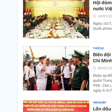
Hội đàm 
nước Việ
10/07/20
Ngày 10/7,
Quốc phòng
THỜI SỰ
Biên đội
Chí Min
05/07/20
Được sự đồ
quân Trung
998 - Côn 
ngày 5-9/7
HỘI NHẬP
Lần đầu 