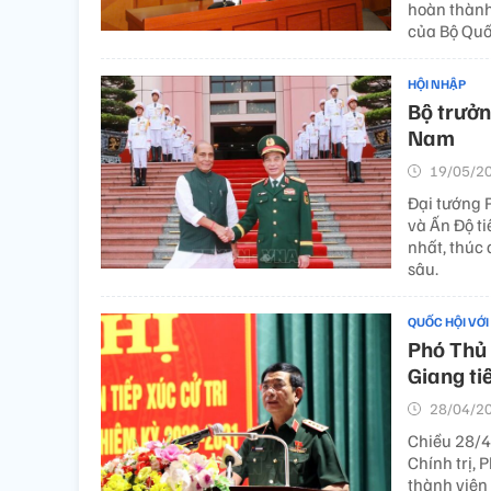
hoàn thành
của Bộ Qu
HỘI NHẬP
Bộ trưởn
Nam
19/05/20
Đại tướng 
và Ấn Độ ti
nhất, thúc
sâu.
QUỐC HỘI VỚI
Phó Thủ
Giang ti
28/04/20
Chiều 28/4
Chính trị,
thành viên 