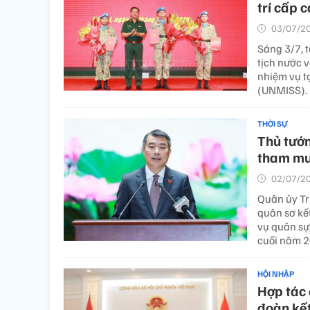
trí cấp 
03/07/20
Sáng 3/7, 
tịch nước 
nhiệm vụ t
(UNMISS).
THỜI SỰ
Thủ tướn
tham mư
02/07/20
Quân ủy Tr
quân sơ kết
vụ quân sự
cuối năm 2
HỘI NHẬP
Hợp tác 
đoàn kết