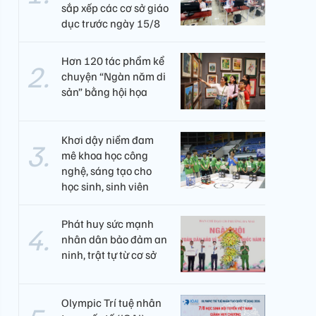
sắp xếp các cơ sở giáo
dục trước ngày 15/8
Hơn 120 tác phẩm kể
chuyện “Ngàn năm di
sản” bằng hội họa
Khơi dậy niềm đam
mê khoa học công
nghệ, sáng tạo cho
học sinh, sinh viên
Phát huy sức mạnh
nhân dân bảo đảm an
ninh, trật tự từ cơ sở
Olympic Trí tuệ nhân