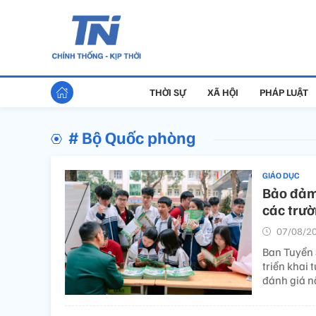
THỜI SỰ
XÃ HỘI
PHÁP LUẬT
# Bộ Quốc phòng
GIÁO DỤC
Bảo đảm 
các trư
07/08/20
Ban Tuyển 
triển khai 
đánh giá n