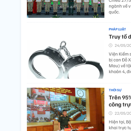
Chiều 27/5,
ngành về v
quốc.
PHÁP LUẬT
Truy tố 
24/05/20
Viện Kiểm 
bị can Đỗ X
Mau) về tội
khoản 4, đi
THỜI SỰ
Trên 95%
công trự
22/05/20
Hiện tại, B
khai trực t