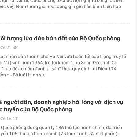
 tại Hà Nội, Bộ Quốc phòng tổ chức Hội nghị Tổ công tác liên
iệc Việt Nam tham gia hoạt động gìn giữ hòa bình Liên hợp
đối tượng lừa đảo bán đất của Bộ Quốc phòng
26 21:38’
sát nhân dân thành phố Hà Nội vừa hoàn tất cáo trạng truy tố
a Mí (sinh năm 1964, trú tại khóm 1, xã Sông Đốc, tỉnh Cà
 "Lừa đảo chiếm đoạt tài sản" theo quy định tại Điều 174,
ểm a - Bộ luật Hình sự.
 người dân, doanh nghiệp hài lòng với dịch vụ
c tuyến của Bộ Quốc phòng
26 16:41’
ộ Quốc phòng đang quản lý 186 thủ tục hành chính, đã triển
uyến 105 thủ tục hành chính (73 toàn trình, 32 một phần);