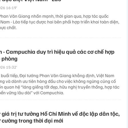
26 16:19’
Phan Văn Giang nhấn mạnh, thời gian qua, hợp tác quốc
Nam - Lào tiếp tục được hai bên phối hợp triển khai toàn diện,
hực chất.
 - Campuchia duy trì hiệu quả các cơ chế hợp
c phòng
26 15:32’
i buổi tiếp, Đại tướng Phan Văn Giang khẳng định, Việt Nam
rọng và dành ưu tiên hàng đầu cho việc không ngừng củng cố
ển quan hệ “láng giềng tốt đẹp, hữu nghị truyền thống, hợp tác
 bền vững lâu dài” với Campuchia.
 giá trị tư tưởng Hồ Chí Minh về độc lập dân tộc,
ự cường trong thời đại mới