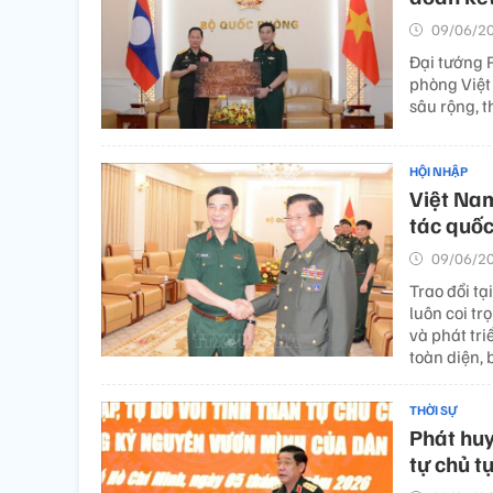
09/06/20
Đại tướng 
phòng Việt 
sâu rộng, t
HỘI NHẬP
Việt Nam
tác quố
09/06/20
Trao đổi tạ
luôn coi t
và phát tri
toàn diện,
THỜI SỰ
Phát huy
tự chủ t