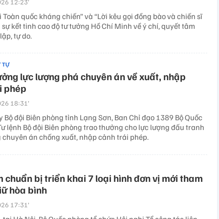
26 12:23’
i Toàn quốc kháng chiến” và “Lời kêu gọi đồng bào và chiến sĩ
 sự kết tinh cao độ tư tưởng Hồ Chí Minh về ý chí, quyết tâm
lập, tự do.
T TỰ
ởng lực lượng phá chuyên án về xuất, nhập
i phép
26 18:31’
y Bộ đội Biên phòng tỉnh Lạng Sơn, Ban Chỉ đạo 1389 Bộ Quốc
Tư lệnh Bộ đội Biên phòng trao thưởng cho lực lượng đấu tranh
 chuyên án chống xuất, nhập cảnh trái phép.
 chuẩn bị triển khai 7 loại hình đơn vị mới tham
giữ hòa bình
26 17:31’