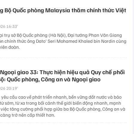
g Bộ Quốc phòng Malaysia thăm chính thức Việt
26 16:33’
tại trụ sở Bộ Quốc phòng (Hà Nội), Đại tướng Phan Văn Giang
 đón chính thức ông Dato' Seri Mohamed Khaled bin Nordin cùng
viên đoàn.
 Ngoại giao 33: Thực hiện hiệu quả Quy chế phối
ộ: Quốc phòng, Công an và Ngoại giao
26 20:19’
 yêu cầu cao về phát triển nhanh, bền vững đất nước và bảo
từ sớm, từ xa trong bối cảnh thế giới biến động nhanh, mạnh
, việc tăng cường phối hợp giữa ba Bộ Quốc phòng, Công an và
càng trở nên cấp thiết hơn.