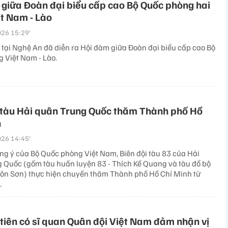
giữa Đoàn đại biểu cấp cao Bộ Quốc phòng hai
t Nam - Lào
26 15:29’
 tại Nghệ An đã diễn ra Hội đàm giữa Đoàn đại biểu cấp cao Bộ
 Việt Nam - Lào.
 tàu Hải quân Trung Quốc thăm Thành phố Hồ
h
26 14:45’
ng ý của Bộ Quốc phòng Việt Nam, Biên đội tàu 83 của Hải
 Quốc (gồm tàu huấn luyện 83 - Thích Kế Quang và tàu đổ bộ
Lôn Sơn) thực hiện chuyến thăm Thành phố Hồ Chí Minh từ
.
tiên có sĩ quan Quân đội Việt Nam đảm nhận vị