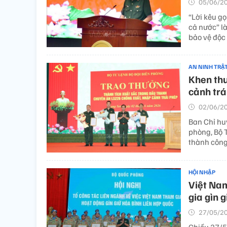
05/06/20
“Lời kêu gọ
cả nước” là
bảo vệ độc 
AN NINH TRẬ
Khen thư
cảnh trá
02/06/20
Ban Chỉ hu
phòng, Bộ 
thành công
HỘI NHẬP
Việt Nam
gia gìn 
27/05/20