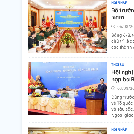
HỘI NHẬP
Bộ trưởn
Nam
06/08/20
Sáng 6/8, 
chủ trì lễ
các thành 
THỜI SỰ
Hội nghị
hợp ba B
03/08/20
Đứng trước
vệ Tổ quốc 
và sâu sắc
Ngoại giao 
HỘI NHẬP