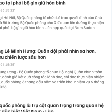
cao tại phái bộ gìn giữ hòa bình
26 15:22’
tại Hà Nội, Bộ Quốc phòng tổ chức Lễ trao quyết định của Chủ
và Bộ trưởng Bộ Quốc phòng cho 3 sĩ quan lên đường thực hiện
ại phái bộ gìn giữ hòa bình Liên hợp quốc tại Nam Sudan
g Lê Minh Hưng: Quân đội phải nhìn xa hơn,
u chiến lược sâu hơn
26 15:35’
ung ương - Bộ Quốc phòng tổ chức Hội nghị Quân chính toàn
, đánh giá kết quả công tác lãnh đạo, chỉ đạo thực hiện nhiệm
, quốc phòng 6 tháng đầu năm và triển khai nhiệm vụ 6 tháng
026.
quốc phòng là trụ cột quan trọng trong quan hệ
 đặc biệt Việt Nam - Lào