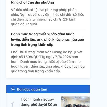
tăng cho từng địa phương
Về tiêu chí, số liệu và phương pháp phân
chia, Nghị quyết quy định tiêu chí dân số, tiêu
chí diện tích tự nhiên, tiêu chí GRDP bình
quân đầu người.
Danh mục trang thiết bị bảo đảm huấn
luyện, diễn tập, ứng phó, khắc phục hậu quả
trong tình trạng khẩn cấp
Phó Thủ tướng Phan Văn Giang đã ký Quyết
định số 1508/QĐ-TTg ngày 7/8/2026 ban
hành Danh mục trang thiết bị bảo đảm cho
huấn luyện, diễn tập, ứng phó, khắc phục hậu
quả trong tình trạng khẩn cấp.
Bạn đọc quan tâm
Hoàn thành việc xây
dựng, phê duyệt Đề án