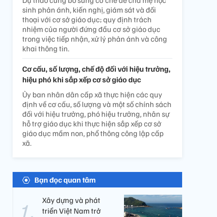
Dự thảo cũng bổ sung cơ chế để cha mẹ học
sinh phản ánh, kiến nghị, giám sát và đối
thoại với cơ sở giáo dục; quy định trách
nhiệm của người đứng đầu cơ sở giáo dục
trong việc tiếp nhận, xử lý phản ánh và công
khai thông tin.
Cơ cấu, số lượng, chế độ đối với hiệu trưởng,
hiệu phó khi sắp xếp cơ sở giáo dục
Ủy ban nhân dân cấp xã thực hiện các quy
định về cơ cấu, số lượng và một số chính sách
đối với hiệu trưởng, phó hiệu trưởng, nhân sự
hỗ trợ giáo dục khi thực hiện sắp xếp cơ sở
giáo dục mầm non, phổ thông công lập cấp
xã.
Bạn đọc quan tâm
Xây dựng và phát
triển Việt Nam trở