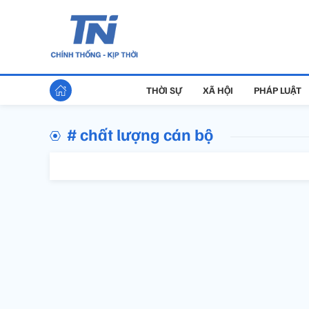
THỜI SỰ
XÃ HỘI
PHÁP LUẬT
# chất lượng cán bộ