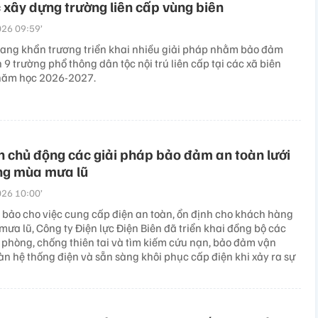
 xây dựng trường liên cấp vùng biên
26 09:59’
đang khẩn trương triển khai nhiều giải pháp nhằm bảo đảm
9 trường phổ thông dân tộc nội trú liên cấp tại các xã biên
 năm học 2026-2027.
n chủ động các giải pháp bảo đảm an toàn lưới
ong mùa mưa lũ
26 10:00’
ảo cho việc cung cấp điện an toàn, ổn định cho khách hàng
ưa lũ, Công ty Điện lực Điện Biên đã triển khai đồng bộ các
phòng, chống thiên tai và tìm kiếm cứu nạn, bảo đảm vận
àn hệ thống điện và sẵn sàng khôi phục cấp điện khi xảy ra sự