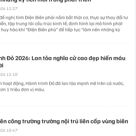
26 12:27’
ề nghị tỉnh Điện Biên phải nắm bắt thời cơ, thực sự thay đổi tư
iển, tập trung tái cấu trúc kinh tế, định hình lại mô hình phát
át huy hào khí “Điện Biên phủ” để tiếp tục “làm nên những kỳ
nh Đỏ 2026: Lan tỏa nghĩa cử cao đẹp hiến máu
ời
26 12:10’
 hoạt động, Hành trình Đỏ đã lan tỏa mạnh mẽ trên cả nước,
ơn 1 triệu đơn vị máu.
rên công trường trường nội trú liên cấp vùng biên
26 10:47’