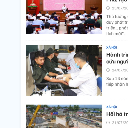
25/07/20
Thủ tướng đ
duy phát tr
triển... ph
tích mới”.
XÃ HỘI
Hành trì
cứu ngư
24/07/20
Sau 13 năm
tiếp nhận h
XÃ HỘI
Hối hả t
21/07/20