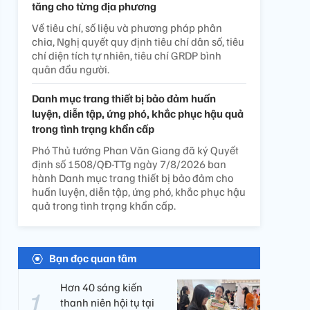
tăng cho từng địa phương
Về tiêu chí, số liệu và phương pháp phân
chia, Nghị quyết quy định tiêu chí dân số, tiêu
chí diện tích tự nhiên, tiêu chí GRDP bình
quân đầu người.
Danh mục trang thiết bị bảo đảm huấn
luyện, diễn tập, ứng phó, khắc phục hậu quả
trong tình trạng khẩn cấp
Phó Thủ tướng Phan Văn Giang đã ký Quyết
định số 1508/QĐ-TTg ngày 7/8/2026 ban
hành Danh mục trang thiết bị bảo đảm cho
huấn luyện, diễn tập, ứng phó, khắc phục hậu
quả trong tình trạng khẩn cấp.
Bạn đọc quan tâm
Hơn 40 sáng kiến
thanh niên hội tụ tại