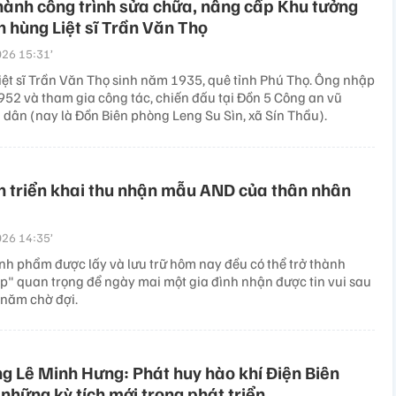
ành công trình sửa chữa, nâng cấp Khu tưởng
 hùng Liệt sĩ Trần Văn Thọ
26 15:31’
iệt sĩ Trần Văn Thọ sinh năm 1935, quê tỉnh Phú Thọ. Ông nhập
52 và tham gia công tác, chiến đấu tại Đồn 5 Công an vũ
 dân (nay là Đồn Biên phòng Leng Su Sìn, xã Sín Thầu).
n triển khai thu nhận mẫu AND của thân nhân
26 14:35’
nh phẩm được lấy và lưu trữ hôm nay đều có thể trở thành
" quan trọng để ngày mai một gia đình nhận được tin vui sau
năm chờ đợi.
g Lê Minh Hưng: Phát huy hào khí Điện Biên
 những kỳ tích mới trong phát triển