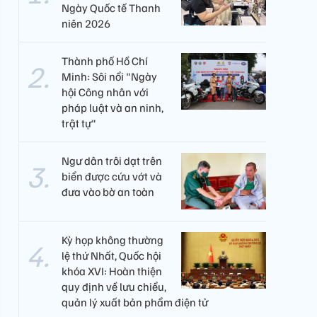
Ngày Quốc tế Thanh
niên 2026
Thành phố Hồ Chí
Minh: Sôi nổi "Ngày
hội Công nhân với
pháp luật và an ninh,
trật tự"
Ngư dân trôi dạt trên
biển được cứu vớt và
đưa vào bờ an toàn
Kỳ họp không thường
lệ thứ Nhất, Quốc hội
khóa XVI: Hoàn thiện
quy định về lưu chiểu,
quản lý xuất bản phẩm điện tử