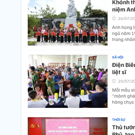
Khánh th
niệm Anh
26/07/20
Anh hùng l
ngũ năm 19
trang nhân
XÃ HỘI
Điện Biê
liệt sĩ
25/07/20
Mỗi mẫu si
"mảnh ghép
hàng chục 
THỜI SỰ
Thủ tướn
Phủ, tạo