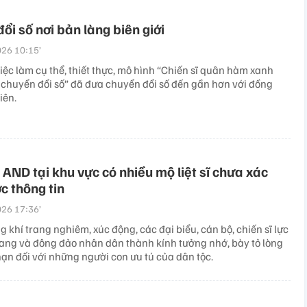
ổi số nơi bản làng biên giới
26 10:15’
ệc làm cụ thể, thiết thực, mô hình “Chiến sĩ quân hàm xanh
chuyển đổi số” đã đưa chuyển đổi số đến gần hơn với đồng
iên.
AND tại khu vực có nhiều mộ liệt sĩ chưa xác
c thông tin
26 17:36’
 khí trang nghiêm, xúc động, các đại biểu, cán bộ, chiến sĩ lực
rang và đông đảo nhân dân thành kính tưởng nhớ, bày tỏ lòng
hạn đối với những người con ưu tú của dân tộc.