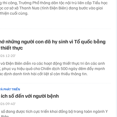
 thi công, Trường Phổ thông dân tộc nội trú liên cấp Tiểu học
ọc cơ sở xã Thanh Nưa (tỉnh Điện Biên) đang bước vào giai
thiện cuối cùng.
ớ những người con đã hy sinh vì Tổ quốc bằng
 thiết thực
26 12:20’
và Điện Biên diễn ra các hoạt động thiết thực tri ân các anh
 sĩ, phục vụ hiệu quả cho Chiến dịch 500 ngày đêm đẩy mạnh
c định danh tính hài cốt liệt sĩ còn thiếu thông tin.
VÀ PHÁT TRIỂN
 ích số đến với người bệnh
26 09:40’
 số đang được tích cực triển khai đồng bộ trong toàn ngành Y
 Biên.