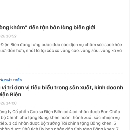
ng khám" đến tận bản làng biên giới
26 10:52’
 Điện Biên đang từng bước đưa các dịch vụ chăm sóc sức khỏe
ời dân hơn, nhất là tại các xã vùng cao, vùng sâu, vùng xa và
VÀ PHÁT TRIỂN
 vị trí đơn vị tiêu biểu trong sản xuất, kinh doanh
Điện Biên
26 14:00’
ông ty Cổ phần Cao su Điện Biên có 4 cá nhân được Ban Chấp
bộ Chính phủ tặng Bằng khen hoàn thành xuất sắc nhiệm vụ
tiếp; 1 cá nhân được Bộ trưởng Tài chính tặng Bằng khen; 5
á nhân được Chủ tịch Ủy ban nhân dân tỉnh tặng Bằng khen; 7