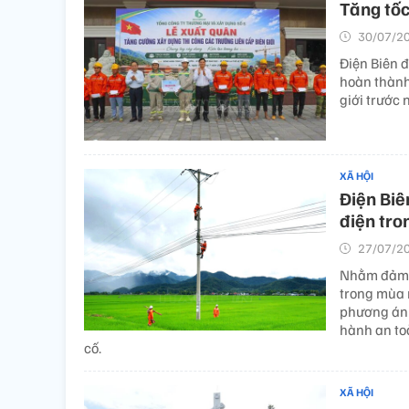
Tăng tốc
30/07/20
Điện Biên 
hoàn thành 
giới trước
XÃ HỘI
Điện Biê
điện tr
27/07/20
Nhằm đảm b
trong mùa m
phương án 
hành an to
cố.
XÃ HỘI