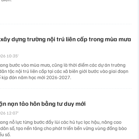
 xây dựng trường nội trú liên cấp trong mùa mưa
26 10:35’
đang bước vào mùa mưa, cũng là thời điểm các dự án trường
ân tộc nội trú liên cấp tại các xã biên giới bước vào giai đoạn
ể kịp đón năm học mới 2026-2027.
ặn nạn tảo hôn bằng tư duy mới
26 12:07’
ang nỗ lực từng bước đẩy lùi các hủ tục lạc hậu, nâng cao
 dân số, tạo nền tảng cho phát triển bền vững vùng đồng bào
ểu số.