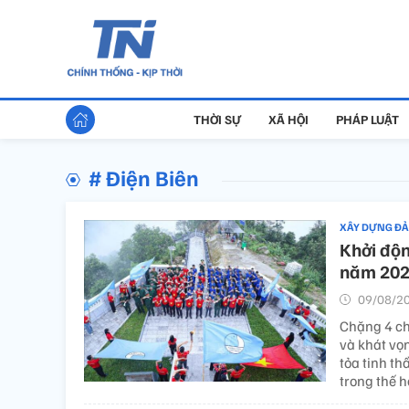
THỜI SỰ
XÃ HỘI
PHÁP LUẬT
# Điện Biên
XÂY DỰNG Đ
Khởi độn
năm 2026
09/08/20
Chặng 4 cho
và khát vọ
tỏa tinh t
trong thế hệ