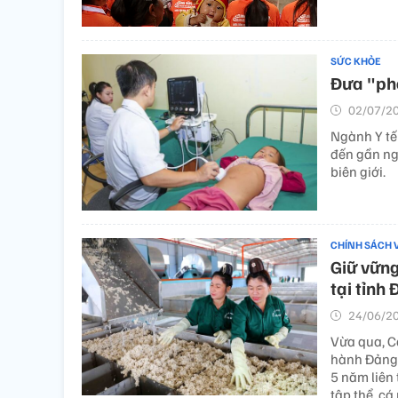
SỨC KHỎE
Đưa "phò
02/07/20
Ngành Y tế
đến gần ngư
biên giới.
CHÍNH SÁCH 
Giữ vững
tại tỉnh 
24/06/20
Vừa qua, C
hành Đảng 
5 năm liên 
tập thể, c