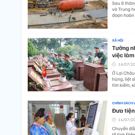
Sau 8 tháng
và Trung h
đoạn hoàn 
XÃ HỘI
Tưởng nh
việc làm
16/07/20
Ở Lai Châu 
hùng, liệt
tìm kiếm, xá
CHÍNH SÁCH 
Đưa tiện
14/07/20
Chuyển đổi
tế tỉnh Điện