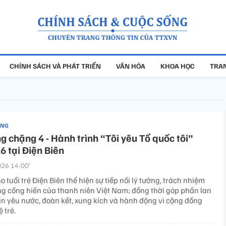
CHÍNH SÁCH VÀ PHÁT TRIỂN
VĂN HÓA
KHOA HỌC
TRAN
ẢNG
g chặng 4 - Hành trình “Tôi yêu Tổ quốc tôi”
 tại Điện Biên
26 14:00’
 tuổi trẻ Điện Biên thể hiện sự tiếp nối lý tưởng, trách nhiệm
ng cống hiến của thanh niên Việt Nam; đồng thời góp phần lan
hần yêu nước, đoàn kết, xung kích và hành động vì cộng đồng
 trẻ.