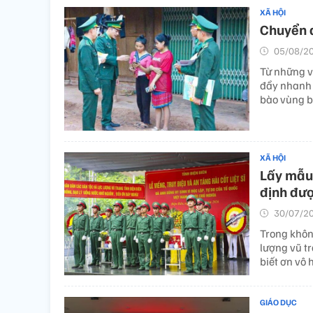
XÃ HỘI
Chuyển đ
05/08/20
Từ những vi
đẩy nhanh 
bào vùng b
XÃ HỘI
Lấy mẫu 
định đượ
30/07/20
Trong không
lượng vũ t
biết ơn vô 
GIÁO DỤC