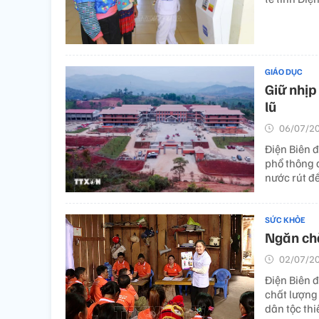
GIÁO DỤC
Giữ nhịp
lũ
06/07/20
Điện Biên 
phổ thông d
nước rút đ
SỨC KHỎE
Ngăn ch
02/07/20
Điện Biên đ
chất lượng
dân tộc thi