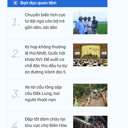
Bạn đọc quan tâm
Chuyển biến tích cực
từ đội ngũ cán bộ trẻ
gần dân, sát dân
Kỳ họp không thường
lệ thứ Nhất, Quốc hội
khóa XVI: Đề xuất cơ
chế đặc thù đầu tư dự
án đường Vành đai 5
Xe tải cẩu tông sập
cầu Đắk Lung, hai
người thoát nạn
Dập tắt đám cháy tại
khu vực chợ Biên Hòa