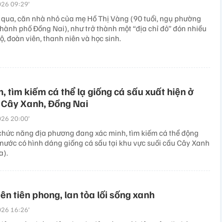
26 09:29’
qua, căn nhà nhỏ của mẹ Hồ Thị Vàng (90 tuổi, ngụ phường
thành phố Đồng Nai), như trở thành một “địa chỉ đỏ” đón nhiều
, đoàn viên, thanh niên và học sinh.
, tìm kiếm cá thể lạ giống cá sấu xuất hiện ở
 Cây Xanh, Đồng Nai
26 20:00’
chức năng địa phương đang xác minh, tìm kiếm cá thể động
i nước có hình dáng giống cá sấu tại khu vực suối cầu Cây Xanh
a).
ên tiên phong, lan tỏa lối sống xanh
26 16:26’