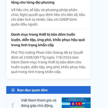
tăng cho từng địa phương
Về tiêu chí, số liệu và phương pháp phân
chia, Nghị quyết quy định tiêu chí dân số, tiêu
chí diện tích tự nhiên, tiêu chí GRDP bình
quân đầu người.
Danh mục trang thiết bị bảo đảm huấn
luyện, diễn tập, ứng phó, khắc phục hậu quả
trong tình trạng khẩn cấp
Phó Thủ tướng Phan Văn Giang đã ký Quyết
định số 1508/QĐ-TTg ngày 7/8/2026 ban
hành Danh mục trang thiết bị bảo đảm cho
huấn luyện, diễn tập, ứng phó, khắc phục hậu
quả trong tình trạng khẩn cấp.
Bạn đọc quan tâm
Việt Nam tham gia và
đóng góp chủ động,