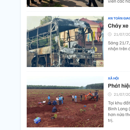
viên các h
AN TOÀN GIA
Cháy xe 
21/07/20
Sáng 21/7,
nhận trên đ
XÃ HỘI
Phát hiện
21/07/20
Tại khu đấ
Bình Long (
hơn nửa thế
trị.