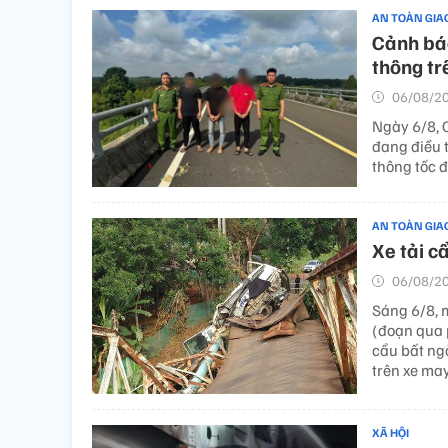
AN TOÀN GIA
Cảnh báo
thông tr
06/08/20
Ngày 6/8, 
đang điều 
thông tốc đ
AN TOÀN GIA
Xe tải c
06/08/20
Sáng 6/8, m
(đoạn qua 
cẩu bất ngờ
trên xe ma
XÃ HỘI