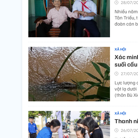
28/07/20
Nhiều năm 
Tân Triều, 
đoàn cán bộ
XÃ HỘI
Xác minh
suối cầu
27/07/20
Lực lượng 
vật lạ dướ
(thôn Bù Xi
XÃ HỘI
Thanh ni
26/07/20