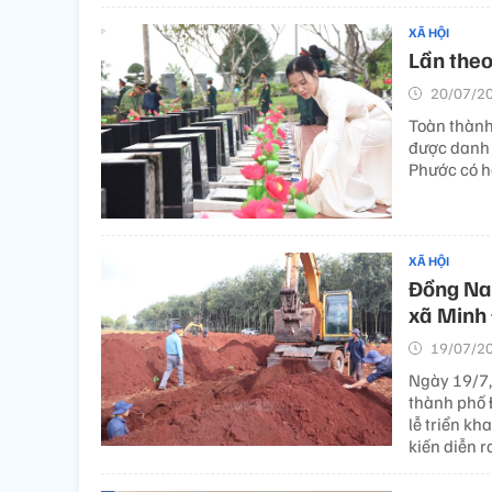
XÃ HỘI
Lần theo
20/07/20
Toàn thành
được danh t
Phước có 
XÃ HỘI
Đồng Nai
xã Minh 
19/07/20
Ngày 19/7,
thành phố 
lễ triển kh
kiến diễn r