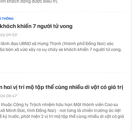
ành khách đang được điều trị.
O THÔNG
khách khiến 7 người tử vong
26 09:53’
 lãnh đạo UBND xã Hưng Thịnh (thành phố Đồng Nai) xác
ịa bàn xã vừa xảy ra vụ cháy xe khách khiến 7 người tử vong.
 hai vị trí mộ tập thể cùng nhiều di vật có giá trị
26 08:47’
t thuộc Công ty Trách nhiệm hữu hạn Một thành viên Cao su
xã Minh Đức, tỉnh Đồng Nai) - nơi từng là chiến trường ác liệt
 kỷ trước, phát hiện 2 vị trí mộ tập thể cùng nhiều di vật có giá