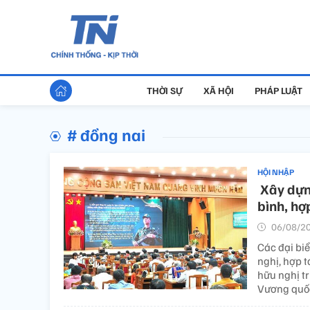
THỜI SỰ
XÃ HỘI
PHÁP LUẬT
# đồng nai
HỘI NHẬP
​ Xây dự
bình, hợ
06/08/20
Các đại bi
nghị, hợp t
hữu nghị t
Vương quố