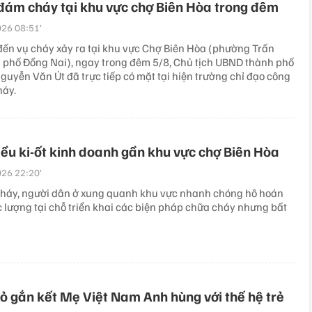
đám cháy tại khu vực chợ Biên Hòa trong đêm
26 08:51’
đến vụ cháy xảy ra tại khu vực Chợ Biên Hòa (phường Trấn
h phố Đồng Nai), ngay trong đêm 5/8, Chủ tịch UBND thành phố
guyễn Văn Út đã trực tiếp có mặt tại hiện trường chỉ đạo công
háy.
ều ki-ốt kinh doanh gần khu vực chợ Biên Hòa
26 22:20’
cháy, người dân ở xung quanh khu vực nhanh chóng hô hoán
c lượng tại chỗ triển khai các biện pháp chữa cháy nhưng bất
đỏ gắn kết Mẹ Việt Nam Anh hùng với thế hệ trẻ