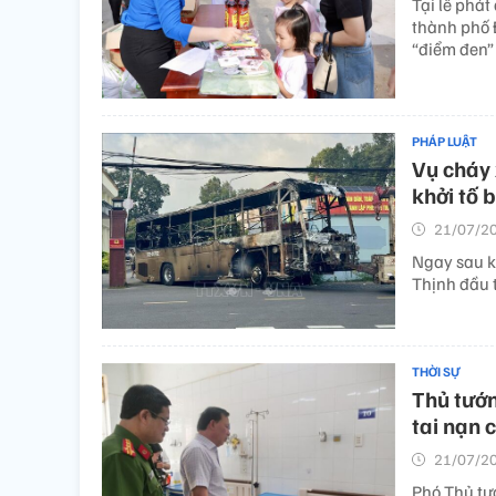
Tại lễ phát
thành phố 
“điểm đen” 
PHÁP LUẬT
Vụ cháy 
khởi tố 
21/07/20
Ngay sau k
Thịnh đầu t
THỜI SỰ
Thủ tướn
tai nạn 
21/07/20
Phó Thủ tư