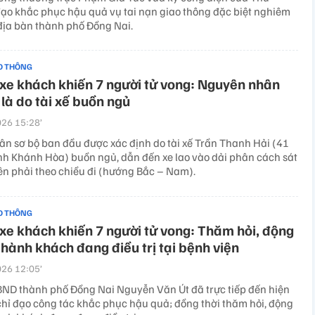
đạo khắc phục hậu quả vụ tai nạn giao thông đặc biệt nghiêm
 địa bàn thành phố Đồng Nai.
O THÔNG
xe khách khiến 7 người tử vong: Nguyên nhân
là do tài xế buồn ngủ
26 15:28’
n sơ bộ ban đầu được xác định do tài xế Trần Thanh Hải (41
tỉnh Khánh Hòa) buồn ngủ, dẫn đến xe lao vào dải phân cách sát
ên phải theo chiều đi (hướng Bắc – Nam).
O THÔNG
xe khách khiến 7 người tử vong: Thăm hỏi, động
 hành khách đang điều trị tại bệnh viện
26 12:05’
BND thành phố Đồng Nai Nguyễn Văn Út đã trực tiếp đến hiện
chỉ đạo công tác khắc phục hậu quả; đồng thời thăm hỏi, động