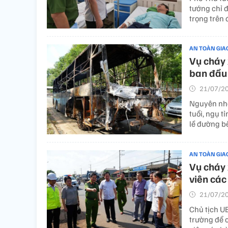
tướng chỉ 
trọng trên
AN TOÀN GIA
Vụ cháy 
ban đầu 
21/07/20
Nguyên nhâ
tuổi, ngụ 
lề đường b
AN TOÀN GIA
Vụ cháy 
viên các
21/07/20
Chủ tịch U
trường để 