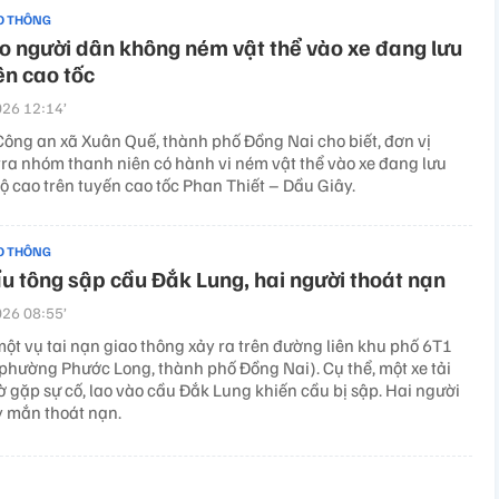
O THÔNG
 người dân không ném vật thể vào xe đang lưu
ên cao tốc
26 12:14’
Công an xã Xuân Quế, thành phố Đồng Nai cho biết, đơn vị
tra nhóm thanh niên có hành vi ném vật thể vào xe đang lưu
ộ cao trên tuyến cao tốc Phan Thiết – Dầu Giây.
O THÔNG
ẩu tông sập cầu Đắk Lung, hai người thoát nạn
26 08:55’
ột vụ tai nạn giao thông xảy ra trên đường liên khu phố 6T1
phường Phước Long, thành phố Đồng Nai). Cụ thể, một xe tải
 gặp sự cố, lao vào cầu Đắk Lung khiến cầu bị sập. Hai người
y mắn thoát nạn.