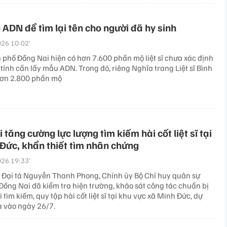
 ADN để tìm lại tên cho người đã hy sinh
26 10:02’
 phố Đồng Nai hiện có hơn 7.600 phần mộ liệt sĩ chưa xác định
ính cần lấy mẫu ADN. Trong đó, riêng Nghĩa trang Liệt sĩ Bình
hơn 2.800 phần mộ
 tăng cường lực lượng tìm kiếm hài cốt liệt sĩ tại
Đức, khẩn thiết tìm nhân chứng
26 19:33’
 Đại tá Nguyễn Thanh Phong, Chính ủy Bộ Chỉ huy quân sự
Đồng Nai đã kiểm tra hiện trường, khảo sát công tác chuẩn bị
ai tìm kiếm, quy tập hài cốt liệt sĩ tại khu vực xã Minh Đức, dự
a vào ngày 26/7.