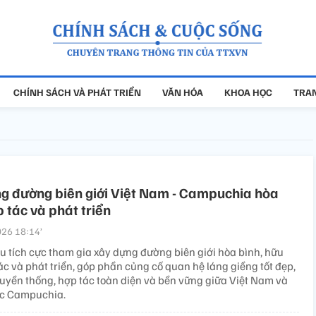
CHÍNH SÁCH VÀ PHÁT TRIỂN
VĂN HÓA
KHOA HỌC
TRAN
ng đường biên giới Việt Nam - Campuchia hòa
p tác và phát triển
26 18:14’
ểu tích cực tham gia xây dựng đường biên giới hòa bình, hữu
ác và phát triển, góp phần củng cố quan hệ láng giềng tốt đẹp,
ruyền thống, hợp tác toàn diện và bền vững giữa Việt Nam và
c Campuchia.