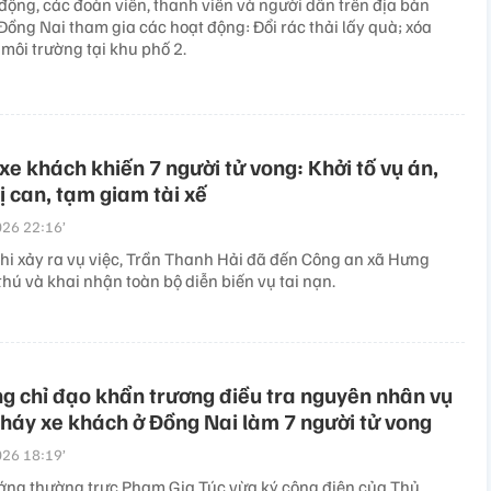
 động, các đoàn viên, thanh viên và người dân trên địa bàn
Đồng Nai tham gia các hoạt động: Đổi rác thải lấy quà; xóa
môi trường tại khu phố 2.
xe khách khiến 7 người tử vong: Khởi tố vụ án,
bị can, tạm giam tài xế
26 22:16’
hi xảy ra vụ việc, Trần Thanh Hải đã đến Công an xã Hưng
hú và khai nhận toàn bộ diễn biến vụ tai nạn.
g chỉ đạo khẩn trương điều tra nguyên nhân vụ
cháy xe khách ở Đồng Nai làm 7 người tử vong
26 18:19’
ớng thường trực Phạm Gia Túc vừa ký công điện của Thủ