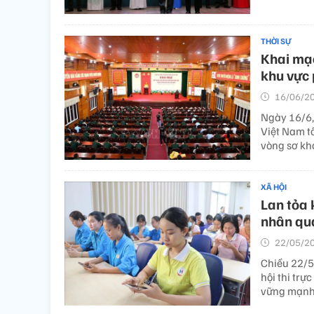
THỜI SỰ
Khai mạc
khu vực
16/06/20
Ngày 16/6,
Việt Nam t
vòng sơ kh
XÃ HỘI
Lan tỏa 
nhân qua
22/05/20
Chiều 22/5
hội thi trự
vững mạnh”