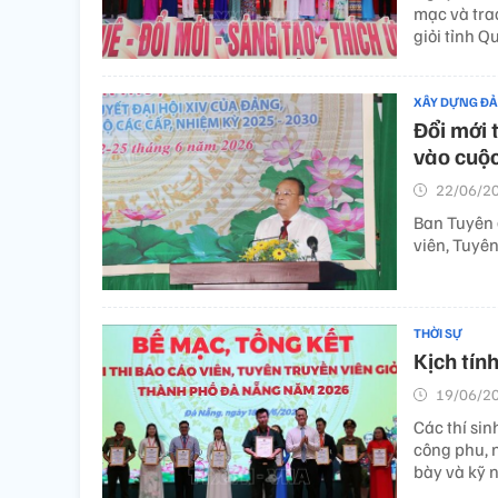
mạc và trao
giỏi tỉnh 
XÂY DỰNG Đ
Đổi mới 
vào cuộ
22/06/20
Ban Tuyên 
viên, Tuyê
THỜI SỰ
Kịch tính
19/06/20
Các thí sin
công phu, 
bày và kỹ n