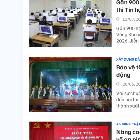
Gần 900 
thi Tin 
11/07/20
Gần 900 họ
Vòng Khu v
2026, diễn 
XÂY DỰNG Đ
Bảo vệ t
động
28/06/20
Với sự chu
đến hội thi
thành xuất 
AN NINH TRẬ
Nâng cao
về an ni