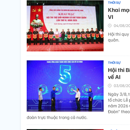
THỜI SỰ
Khai mạc
VI
04/08/20
Hội thi quy
quân.
THỜI SỰ
Hội thi 
về AI
03/08/20
Ngày 3/8, 
tổ chức Lễ 
năm 2026 v
Đoàn" theo 
đoàn trực thuộc trong cả nước.