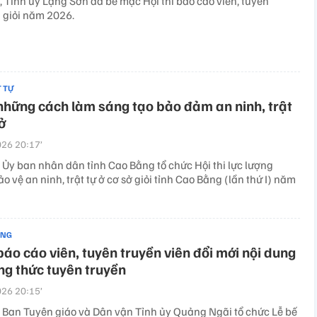
 Tỉnh ủy Lạng Sơn đã bế mạc Hội thi báo cáo viên, tuyên
n giỏi năm 2026.
T TỰ
những cách làm sáng tạo bảo đảm an ninh, trật
ở
26 20:17’
 Ủy ban nhân dân tỉnh Cao Bằng tổ chức Hội thi lực lượng
o vệ an ninh, trật tự ở cơ sở giỏi tỉnh Cao Bằng (lần thứ I) năm
ẢNG
báo cáo viên, tuyên truyền viên đổi mới nội dung
g thức tuyên truyền
26 20:15’
 Ban Tuyên giáo và Dân vận Tỉnh ủy Quảng Ngãi tổ chức Lễ bế