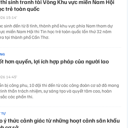
thí sinh tranh tài Vòng Khu vực miền Nam Hội
học trẻ toàn quốc
26 15:14’
c sinh đến từ 8 tỉnh, thành phố khu vực phía Nam tham dự
ực miền Nam Hội thi Tin học trẻ toàn quốc lần thứ 32 năm
ra tại thành phố Cần Thơ.
ẢNG
ốt hơn quyền, lợi ích hợp pháp của người lao
26 14:45’
ẩn bị công phu, 10 đội thi đến từ các công đoàn cơ sở đã mang
 tinh thần trách nhiệm, sự sáng tạo và quyết tâm cao, hoàn
sắc các phần thi.
T TỰ
 ý thức cảnh giác từ những hoạt cảnh sân khấu
nh cơ sở