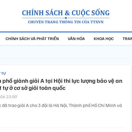
CHÍNH SÁCH VÀ PHÁT TRIỂN
VĂN HÓA
KHOA HỌC
TRAN
T TỰ
 phố giành giải A tại Hội thi lực lượng bảo vệ an
t tự ở cơ sở giỏi toàn quốc
26 23:00’
 đã trao giải A cho 3 đội là Hà Nội, Thành phố Hồ Chí Minh và