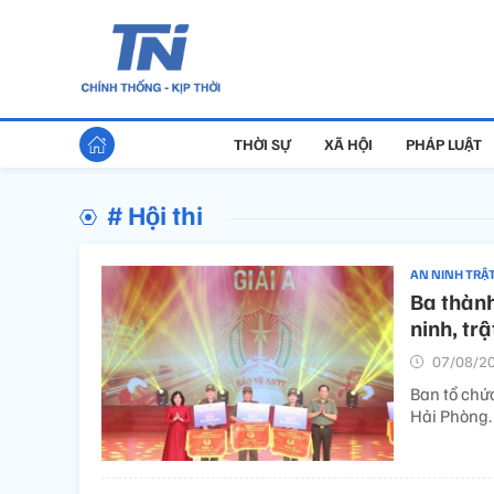
THỜI SỰ
XÃ HỘI
PHÁP LUẬT
# Hội thi
AN NINH TRẬ
Ba thành
ninh, trậ
07/08/20
Ban tổ chức
Hải Phòng.