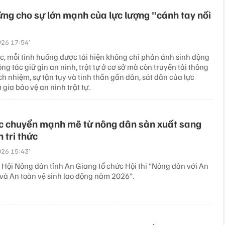
ng cho sự lớn mạnh của lực lượng "cánh tay nối
26 17:54’
ục, mỗi tình huống được tái hiện không chỉ phản ánh sinh động
ông tác giữ gìn an ninh, trật tự ở cơ sở mà còn truyền tải thông
ch nhiệm, sự tận tụy và tinh thần gần dân, sát dân của lực
gia bảo vệ an ninh trật tự.
c chuyển mạnh mẽ từ nông dân sản xuất sang
 tri thức
26 15:43’
 Hội Nông dân tỉnh An Giang tổ chức Hội thi “Nông dân với An
 và An toàn vệ sinh lao động năm 2026”.