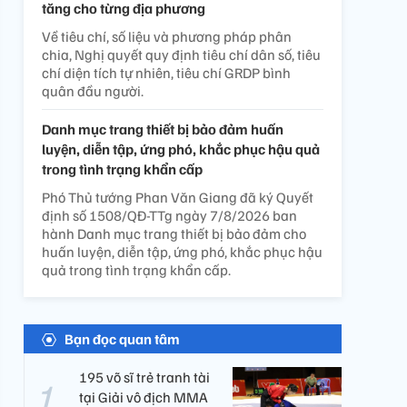
tăng cho từng địa phương
Về tiêu chí, số liệu và phương pháp phân
chia, Nghị quyết quy định tiêu chí dân số, tiêu
chí diện tích tự nhiên, tiêu chí GRDP bình
quân đầu người.
Danh mục trang thiết bị bảo đảm huấn
luyện, diễn tập, ứng phó, khắc phục hậu quả
trong tình trạng khẩn cấp
Phó Thủ tướng Phan Văn Giang đã ký Quyết
định số 1508/QĐ-TTg ngày 7/8/2026 ban
hành Danh mục trang thiết bị bảo đảm cho
huấn luyện, diễn tập, ứng phó, khắc phục hậu
quả trong tình trạng khẩn cấp.
Bạn đọc quan tâm
195 võ sĩ trẻ tranh tài
tại Giải vô địch MMA