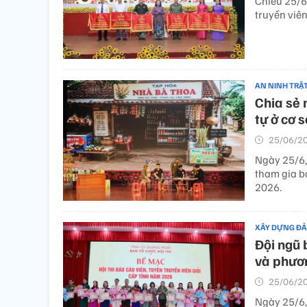
Chiều 25/6,
truyền viê
AN NINH TRẬ
Chia sẻ 
tự ở cơ s
25/06/20
Ngày 25/6,
tham gia bả
2026.
XÂY DỰNG Đ
Đội ngũ 
và phươn
25/06/20
Ngày 25/6,