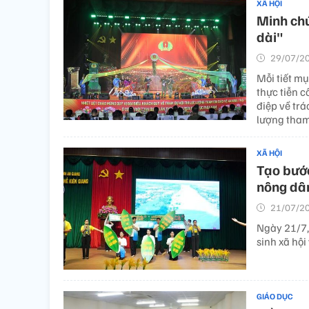
XÃ HỘI
Minh chứ
dài"
29/07/20
Mỗi tiết m
thực tiễn c
điệp về trá
lượng tham 
XÃ HỘI
Tạo bướ
nông dân
21/07/20
Ngày 21/7,
sinh xã hội
GIÁO DỤC