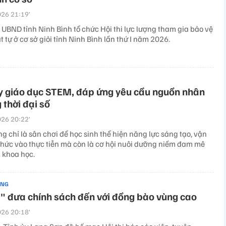
26 21:19’
 UBND tỉnh Ninh Bình tổ chức Hội thi lực lượng tham gia bảo vệ
ật tự ở cơ sở giỏi tỉnh Ninh Bình lần thứ I năm 2026.
y giáo dục STEM, đáp ứng yêu cầu nguồn nhân
 thời đại số
26 20:22’
ng chỉ là sân chơi để học sinh thể hiện năng lực sáng tạo, vận
thức vào thực tiễn mà còn là cơ hội nuôi dưỡng niềm đam mê
 khoa học.
ẢNG
" đưa chính sách đến với đồng bào vùng cao
26 20:18’