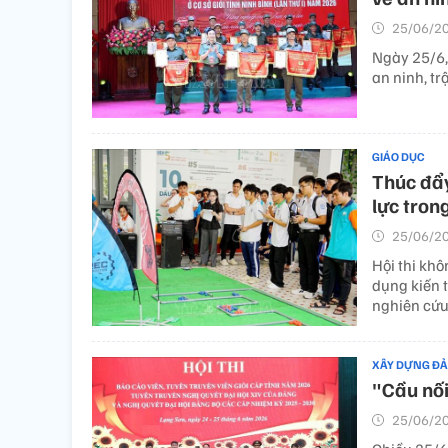
25/06/20
Ngày 25/6,
an ninh, tr
GIÁO DỤC
Thúc đẩ
lực trong
25/06/20
Hội thi khô
dụng kiến 
nghiên cứu
XÂY DỰNG Đ
"Cầu nối
25/06/20