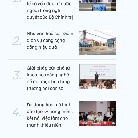
tế có vốn đầu tư nước
ngoài trong nghị
quyết của Bộ Chính trị
Nhà văn hoá số - Điểm
dịch vụ công cộng
đồng hiệu quả
Giải pháp bứt phá từ
khoa học công nghệ
để đạt mục tiêu tăng
trưởng hai con số
Đa dạng hóa mô hình
đào tạo kỹ năng mềm,
kết nối việc làm cho
thanh thiếu niên