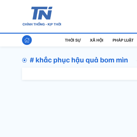
THỜI SỰ
XÃ HỘI
PHÁP LUẬT
# khắc phục hậu quả bom mìn