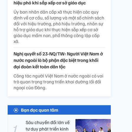
hiệu phó khi sắp xếp cơ sở giáo dục
Ủy ban nhân dân cấp xã thực hiện các quy
định về cơ cấu, số lượng và một số chính sách
đối với hiệu trưởng, phó hiệu trưởng, nhân sự
hỗ trợ giáo dục khi thực hiện sắp xếp cơ sở
giáo dục mầm non, phổ thông công lập cấp
xã.
Nghị quyết số 23-NQ/TW: Người Việt Nam ở
nước ngoài là bộ phận đặc biệt trong khối
đại đoàn kết toàn dân tộc
Công tác người Việt Nam ở nước ngoài có vai
trò quan trọng trong triển khai đường lối đối
ngoại của Đảng.
Bạn đọc quan tâm
Sáu chuyển đổi lớn về
tư duy phát triển kinh