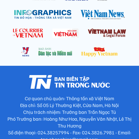
Cơ quan chủ quản: Thông tấn xã Việt Nam
Địa chỉ: Số 05 Lý Thường Kiệt, Cửa Nam, Hà Nội
Chịu trách nhiệm: Trưởng ban Trần Ngọc Tú
Phó Trưởng ban: Hoàng Như Hoa, Nguyễn Văn Nhật, Lê Thị
Thu Hương
Số điện thoại: 024.38257994 - Fax: 024.3826.7981 - Email: