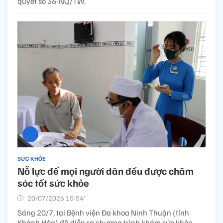
quyết số 36-NQ/TW.
SỨC KHỎE
Nỗ lực để mọi người dân đều được chăm
sóc tốt sức khỏe
20/07/2026 15:54’
Sáng 20/7, tại Bệnh viện Đa khoa Ninh Thuận (tỉnh
Khánh Hòa) đã diễn ra chương trình khám sức khỏe