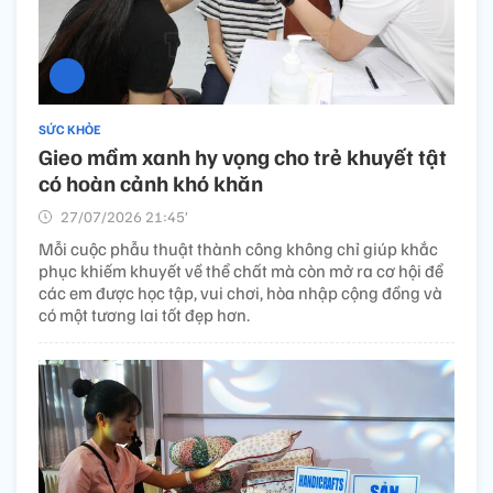
SỨC KHỎE
Gieo mầm xanh hy vọng cho trẻ khuyết tật
có hoàn cảnh khó khăn
27/07/2026 21:45’
Mỗi cuộc phẫu thuật thành công không chỉ giúp khắc
phục khiếm khuyết về thể chất mà còn mở ra cơ hội để
các em được học tập, vui chơi, hòa nhập cộng đồng và
có một tương lai tốt đẹp hơn.