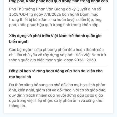
ứng phó, khắc phục hậu quả trong tình trạng khẩn cấp
Phó Thủ tướng Phan Văn Giang đã ký Quyết định số
1508/QĐ-TTg ngày 7/8/2026 ban hành Danh mục
trang thiết bị bảo đảm cho huấn luyện, diễn tập, ứng
phó, khắc phục hậu quả trong tình trạng khẩn cấp.
Xây dựng và phát triển Việt Nam trở thành quốc gia
biển mạnh
Các bộ, ngành, địa phương phấn đấu hoàn thành các
chỉ tiêu chủ yếu về xây dựng và phát triển Việt Nam trở
thành quốc gia biển mạnh giai đoạn 2026 - 2030.
Đặt giới hạn rõ ràng hoạt động của Ban đại diện cha
mẹ học sinh
Dự thảo cũng bổ sung cơ chế để cha mẹ học sinh phản
ánh, kiến nghị, giám sát và đối thoại với cơ sở giáo dục;
quy định trách nhiệm của người đứng đầu cơ sở giáo
dục trong việc tiếp nhận, xử lý phản ánh và công khai
thông tin.