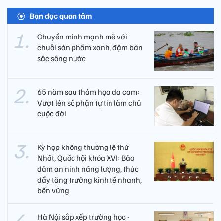
Bạn đọc quan tâm
Chuyển mình mạnh mẽ với
chuỗi sản phẩm xanh, đậm bản
sắc sông nước
65 năm sau thảm họa da cam:
Vượt lên số phận tự tin làm chủ
cuộc đời
Kỳ họp không thường lệ thứ
Nhất, Quốc hội khóa XVI: Bảo
đảm an ninh năng lượng, thúc
đẩy tăng trưởng kinh tế nhanh,
bền vững
Hà Nội sắp xếp trường học -