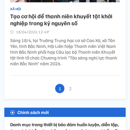
XÃ HỘI
Tạo cơ hội để thanh niên khuyết tật khởi
nghiệp trong kỷ nguyên số
18/04/2026 12:49’
Sáng 18/4, tại Trường Trung học cơ sở Cao Xá, xã Tân
Yên, tỉnh Bắc Ninh, Hội Liên hiệp Thanh niên Việt Nam
tỉnh Bắc Ninh phối hợp Câu lạc bộ Thanh niên Khuyết
tật tỉnh tổ chức Chương trình “Tỏa sáng nghị lực thanh
niên Bắc Ninh” năm 2026.
1
2
Chính sách mới
Danh mục trang thiết bị bảo đảm huấn luyện, diễn tập,