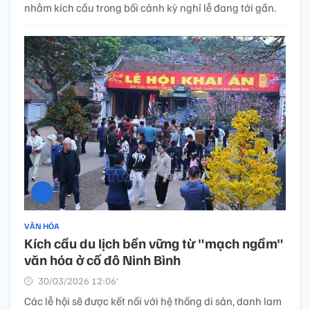
nhằm kích cầu trong bối cảnh kỳ nghỉ lễ đang tới gần.
VĂN HÓA
Kích cầu du lịch bền vững từ "mạch ngầm"
văn hóa ở cố đô Ninh Bình
30/03/2026 12:06’
Các lễ hội sẽ được kết nối với hệ thống di sản, danh lam