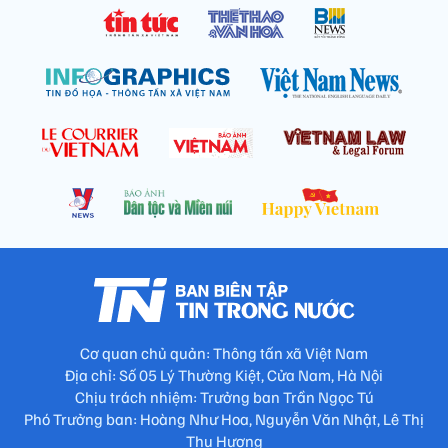
Cơ quan chủ quản: Thông tấn xã Việt Nam
Địa chỉ: Số 05 Lý Thường Kiệt, Cửa Nam, Hà Nội
Chịu trách nhiệm: Trưởng ban Trần Ngọc Tú
Phó Trưởng ban: Hoàng Như Hoa, Nguyễn Văn Nhật, Lê Thị
Thu Hương