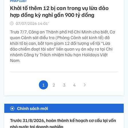
PHÁP LUẬT
Khởi tố thêm 12 bị can trong vụ lừa đảo
hợp đồng kỳ nghỉ gần 900 tỷ đồng
07/07/2026 14:01’
Trưa 7/7, Công an Thành phố Hồ Chí Minh cho biết, Cơ
quan Cảnh sát điều tra (Phòng Cảnh sát kinh tế) đã
khởi tố bị can, bắt tạm giam 12 đối tượng về tội “Lừa
đảo chiếm đoạt tài sản” liên quan vụ án xảy ra tại Chi
nhánh Công ty Trách nhiệm hữu hạn Holidays Việt
Nam.
1
2
3
4
Chính sách mới
Trước 31/8/2026, hoàn thành kế hoạch cơ cấu lại vốn
nhà nước tại doanh nghiệp