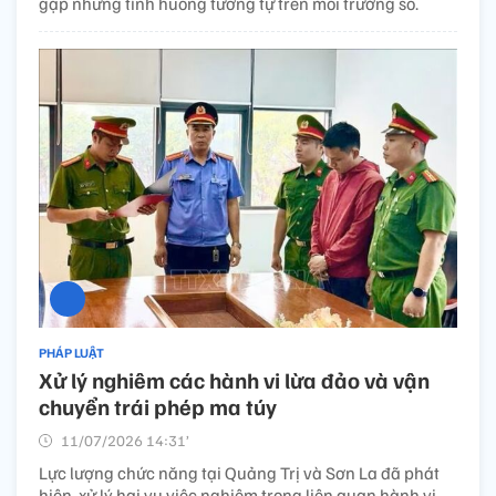
gặp những tình huống tương tự trên môi trường số.
PHÁP LUẬT
Xử lý nghiêm các hành vi lừa đảo và vận
chuyển trái phép ma túy
11/07/2026 14:31’
Lực lượng chức năng tại Quảng Trị và Sơn La đã phát
hiện, xử lý hai vụ việc nghiêm trọng liên quan hành vi