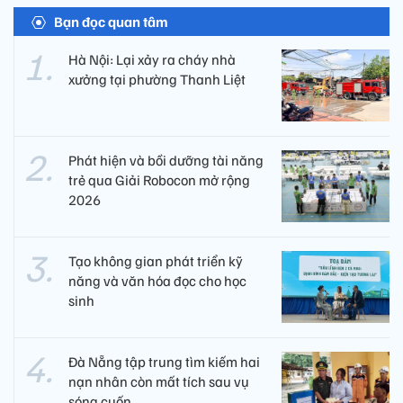
Bạn đọc quan tâm
Hà Nội: Lại xảy ra cháy nhà
xưởng tại phường Thanh Liệt
Phát hiện và bồi dưỡng tài năng
trẻ qua Giải Robocon mở rộng
2026
Tạo không gian phát triển kỹ
năng và văn hóa đọc cho học
sinh
Đà Nẵng tập trung tìm kiếm hai
nạn nhân còn mất tích sau vụ
sóng cuốn