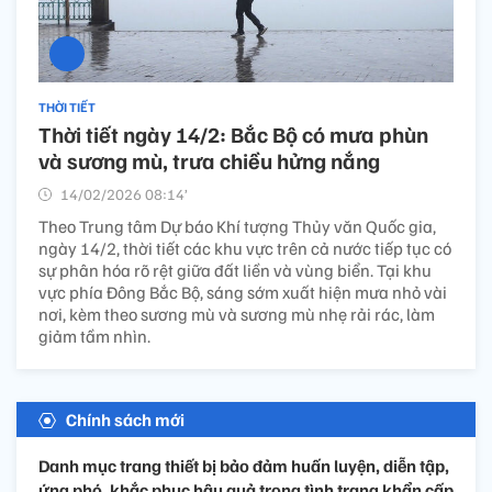
THỜI TIẾT
Thời tiết ngày 14/2: Bắc Bộ có mưa phùn
và sương mù, trưa chiều hửng nắng
14/02/2026 08:14’
Theo Trung tâm Dự báo Khí tượng Thủy văn Quốc gia,
ngày 14/2, thời tiết các khu vực trên cả nước tiếp tục có
sự phân hóa rõ rệt giữa đất liền và vùng biển. Tại khu
vực phía Đông Bắc Bộ, sáng sớm xuất hiện mưa nhỏ vài
nơi, kèm theo sương mù và sương mù nhẹ rải rác, làm
giảm tầm nhìn.
Chính sách mới
Danh mục trang thiết bị bảo đảm huấn luyện, diễn tập,
ứng phó, khắc phục hậu quả trong tình trạng khẩn cấp