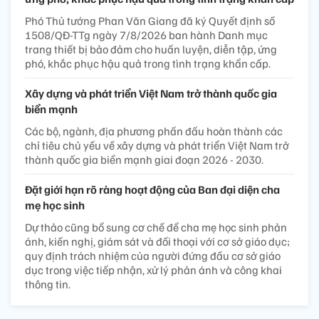
Phó Thủ tướng Phan Văn Giang đã ký Quyết định số
1508/QĐ-TTg ngày 7/8/2026 ban hành Danh mục
trang thiết bị bảo đảm cho huấn luyện, diễn tập, ứng
phó, khắc phục hậu quả trong tình trạng khẩn cấp.
Xây dựng và phát triển Việt Nam trở thành quốc gia
biển mạnh
Các bộ, ngành, địa phương phấn đấu hoàn thành các
chỉ tiêu chủ yếu về xây dựng và phát triển Việt Nam trở
thành quốc gia biển mạnh giai đoạn 2026 - 2030.
Đặt giới hạn rõ ràng hoạt động của Ban đại diện cha
mẹ học sinh
Dự thảo cũng bổ sung cơ chế để cha mẹ học sinh phản
ánh, kiến nghị, giám sát và đối thoại với cơ sở giáo dục;
quy định trách nhiệm của người đứng đầu cơ sở giáo
dục trong việc tiếp nhận, xử lý phản ánh và công khai
thông tin.