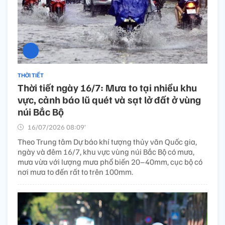
THỜI TIẾT
Thời tiết ngày 16/7: Mưa to tại nhiều khu
vực, cảnh báo lũ quét và sạt lở đất ở vùng
núi Bắc Bộ
16/07/2026 08:09’
Theo Trung tâm Dự báo khí tượng thủy văn Quốc gia,
ngày và đêm 16/7, khu vực vùng núi Bắc Bộ có mưa,
mưa vừa với lượng mưa phổ biến 20–40mm, cục bộ có
nơi mưa to đến rất to trên 100mm.