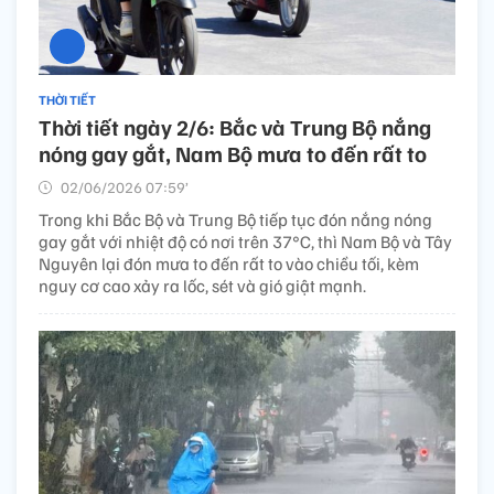
THỜI TIẾT
Thời tiết ngày 2/6: Bắc và Trung Bộ nắng
nóng gay gắt, Nam Bộ mưa to đến rất to
02/06/2026 07:59’
Trong khi Bắc Bộ và Trung Bộ tiếp tục đón nắng nóng
gay gắt với nhiệt độ có nơi trên 37°C, thì Nam Bộ và Tây
Nguyên lại đón mưa to đến rất to vào chiều tối, kèm
nguy cơ cao xảy ra lốc, sét và gió giật mạnh.