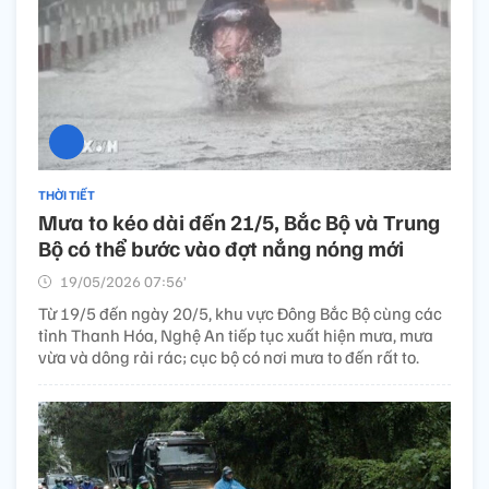
THỜI TIẾT
Mưa to kéo dài đến 21/5, Bắc Bộ và Trung
Bộ có thể bước vào đợt nắng nóng mới
19/05/2026 07:56’
Từ 19/5 đến ngày 20/5, khu vực Đông Bắc Bộ cùng các
tỉnh Thanh Hóa, Nghệ An tiếp tục xuất hiện mưa, mưa
vừa và dông rải rác; cục bộ có nơi mưa to đến rất to.