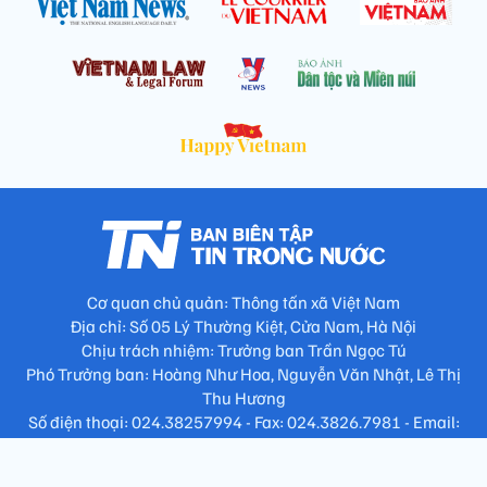
Cơ quan chủ quản: Thông tấn xã Việt Nam
Địa chỉ: Số 05 Lý Thường Kiệt, Cửa Nam, Hà Nội
Chịu trách nhiệm: Trưởng ban Trần Ngọc Tú
Phó Trưởng ban: Hoàng Như Hoa, Nguyễn Văn Nhật, Lê Thị
Thu Hương
Số điện thoại: 024.38257994 - Fax: 024.3826.7981 - Email:
tap.phongbien@gmail.com