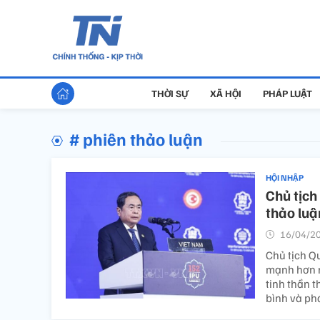
THỜI SỰ
XÃ HỘI
PHÁP LUẬT
# phiên thảo luận
HỘI NHẬP
Chủ tịch
thảo luậ
16/04/20
Chủ tịch Qu
mạnh hơn n
tinh thần t
bình và phá