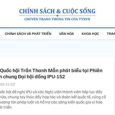
CHÍNH SÁCH VÀ PHÁT TRIỂN
VĂN HÓA
KHOA HỌC
TRAN
 Quốc hội Trần Thanh Mẫn phát biểu tại Phiên
n chung Đại hội đồng IPU-152
26 21:53’
ốc hội đề nghị IPU và các Nghị viện thành viên tiếp tục đẩy
ữa, chung tay thúc đẩy hợp tác và đoàn kết quốc tế, củng cố
hượng tôn pháp luật và hỗ trợ các sáng kiến quốc gia vì hòa
t triển.