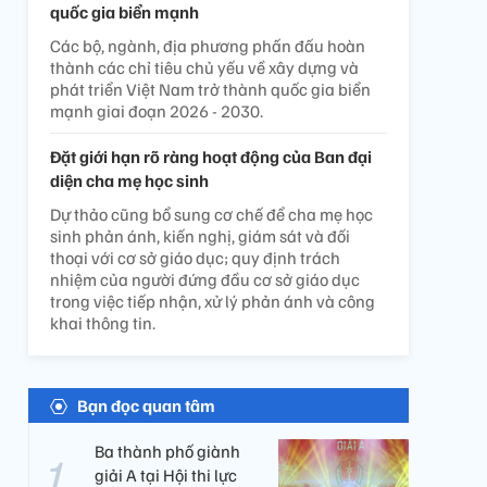
quốc gia biển mạnh
Các bộ, ngành, địa phương phấn đấu hoàn
thành các chỉ tiêu chủ yếu về xây dựng và
phát triển Việt Nam trở thành quốc gia biển
mạnh giai đoạn 2026 - 2030.
Đặt giới hạn rõ ràng hoạt động của Ban đại
diện cha mẹ học sinh
Dự thảo cũng bổ sung cơ chế để cha mẹ học
sinh phản ánh, kiến nghị, giám sát và đối
thoại với cơ sở giáo dục; quy định trách
nhiệm của người đứng đầu cơ sở giáo dục
trong việc tiếp nhận, xử lý phản ánh và công
khai thông tin.
Bạn đọc quan tâm
Ba thành phố giành
giải A tại Hội thi lực