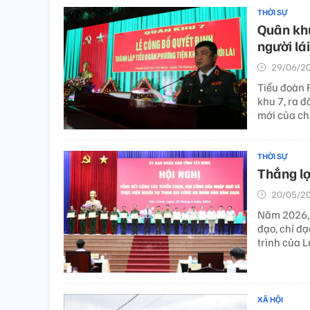
THỜI SỰ
Quân khu
người lái
29/06/20
Tiểu đoàn 
khu 7, ra 
mới của chi
THỜI SỰ
Thắng l
20/05/20
Năm 2026, 
đạo, chỉ đ
trình của 
XÃ HỘI