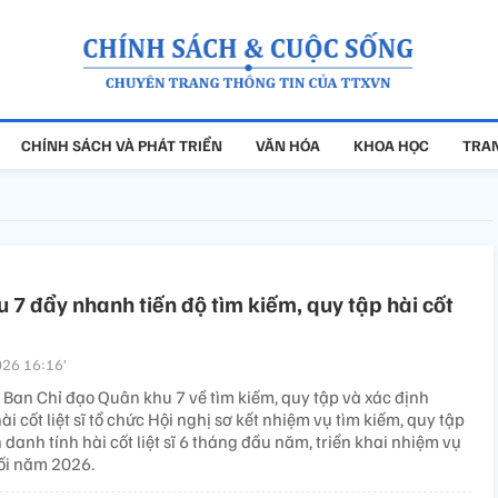
CHÍNH SÁCH VÀ PHÁT TRIỂN
VĂN HÓA
KHOA HỌC
TRAN
 7 đẩy nhanh tiến độ tìm kiếm, quy tập hài cốt
26 16:16’
 Ban Chỉ đạo Quân khu 7 về tìm kiếm, quy tập và xác định
ài cốt liệt sĩ tổ chức Hội nghị sơ kết nhiệm vụ tìm kiếm, quy tập
 danh tính hài cốt liệt sĩ 6 tháng đầu năm, triển khai nhiệm vụ
ối năm 2026.