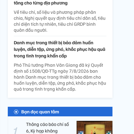
tăng cho từng địa phương
Về tiêu chí, số liệu và phương pháp phân
chia, Nghị quyết quy định tiêu chí dân số, tiêu
chí diện tích tự nhiên, tiêu chí GRDP bình
quân đầu người.
Danh mục trang thiết bị bảo đảm huấn
luyện, diễn tập, ứng phó, khắc phục hậu quả
trong tình trạng khẩn cấp
Phó Thủ tướng Phan Văn Giang đã ký Quyết
định số 1508/QĐ-TTg ngày 7/8/2026 ban
hành Danh mục trang thiết bị bảo đảm cho
huấn luyện, diễn tập, ứng phó, khắc phục hậu
quả trong tình trạng khẩn cấp.
Bạn đọc quan tâm
Thông cáo báo chí số
6, Kỳ họp không