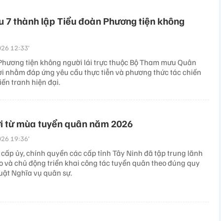
 7 thành lập Tiểu đoàn Phương tiện không
26 12:33’
Phương tiện không người lái trực thuộc Bộ Tham mưu Quân
đời nhằm đáp ứng yêu cầu thực tiễn và phương thức tác chiến
ến tranh hiện đại.
ợi từ mùa tuyển quân năm 2026
26 19:36’
cấp ủy, chính quyền các cấp tỉnh Tây Ninh đã tập trung lãnh
ạo và chủ động triển khai công tác tuyển quân theo đúng quy
Luật Nghĩa vụ quân sự.