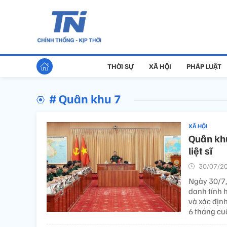
THỜI SỰ
XÃ HỘI
PHÁP LUẬT
# Quân khu 7
XÃ HỘI
Quân khu
liệt sĩ
30/07/20
Ngày 30/7,
danh tính h
và xác định
6 tháng cu