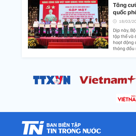
Tăng cườ
quốc phò
18/03/20
Dịp này, B
tập thể và 
hoạt động 
tháng đầu