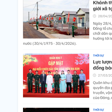
Khánh th
giới xã 
28/04/20
Ngày 28/4, 
Đồng tổ ch
chốt dân qu
hướng tớ
nước (30/4/1975 - 30/4/2026).
THỜI SỰ
Lực lượn
đồng bào
27/03/20
Quân khu đ
quyền địa 
truyền, vậ
của Đảng, 
THỜI SỰ