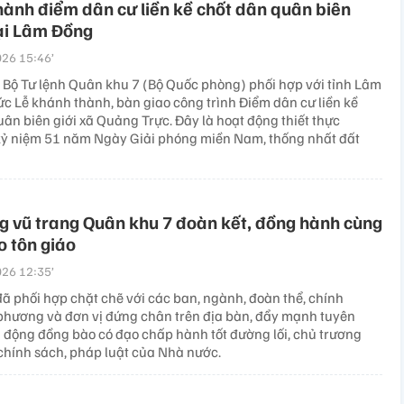
ành điểm dân cư liền kề chốt dân quân biên
tại Lâm Đồng
26 15:46’
Bộ Tư lệnh Quân khu 7 (Bộ Quốc phòng) phối hợp với tỉnh Lâm
ức Lễ khánh thành, bàn giao công trình Điểm dân cư liền kề
ân biên giới xã Quảng Trực. Đây là hoạt động thiết thực
i kỷ niệm 51 năm Ngày Giải phóng miền Nam, thống nhất đất
g vũ trang Quân khu 7 đoàn kết, đồng hành cùng
 tôn giáo
26 12:35’
ã phối hợp chặt chẽ với các ban, ngành, đoàn thể, chính
phương và đơn vị đứng chân trên địa bàn, đẩy mạnh tuyên
n động đồng bào có đạo chấp hành tốt đường lối, chủ trương
chính sách, pháp luật của Nhà nước.