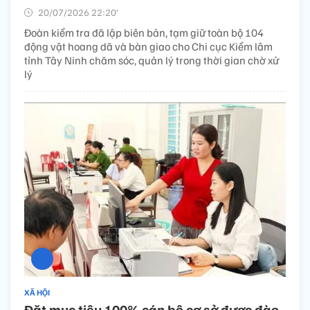
20/07/2026 22:20’
Đoàn kiểm tra đã lập biên bản, tạm giữ toàn bộ 104
động vật hoang dã và bàn giao cho Chi cục Kiểm lâm
tỉnh Tây Ninh chăm sóc, quản lý trong thời gian chờ xử
lý
XÃ HỘI
Đặt mục tiêu 100% cán bộ cơ sở được đào