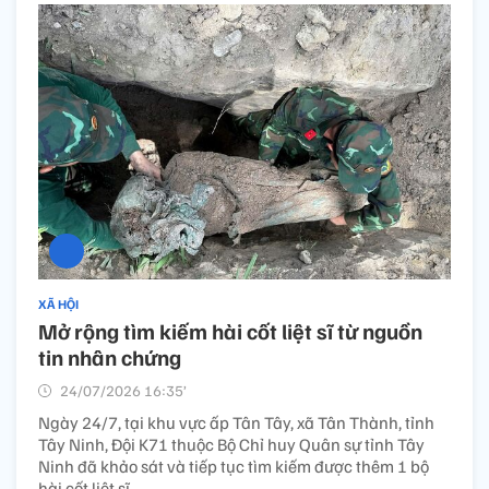
XÃ HỘI
Mở rộng tìm kiếm hài cốt liệt sĩ từ nguồn
tin nhân chứng
24/07/2026 16:35’
Ngày 24/7, tại khu vực ấp Tân Tây, xã Tân Thành, tỉnh
Tây Ninh, Đội K71 thuộc Bộ Chỉ huy Quân sự tỉnh Tây
Ninh đã khảo sát và tiếp tục tìm kiếm được thêm 1 bộ
hài cốt liệt sĩ.