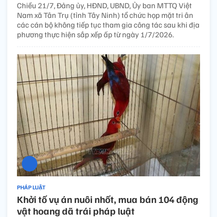
Chiều 21/7, Đảng ủy, HĐND, UBND, Ủy ban MTTQ Việt
Nam xã Tân Trụ (tỉnh Tây Ninh) tổ chức họp mặt tri ân
các cán bộ không tiếp tục tham gia công tác sau khi địa
phương thực hiện sắp xếp ấp từ ngày 1/7/2026.
PHÁP LUẬT
Khởi tố vụ án nuôi nhốt, mua bán 104 động
vật hoang dã trái pháp luật