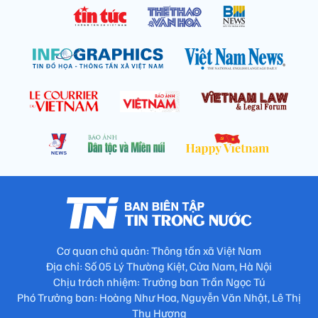
Cơ quan chủ quản: Thông tấn xã Việt Nam
Địa chỉ: Số 05 Lý Thường Kiệt, Cửa Nam, Hà Nội
Chịu trách nhiệm: Trưởng ban Trần Ngọc Tú
Phó Trưởng ban: Hoàng Như Hoa, Nguyễn Văn Nhật, Lê Thị
Thu Hương