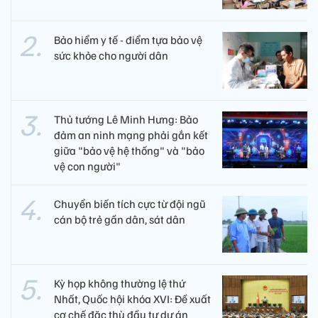
Bảo hiểm y tế - điểm tựa bảo vệ
sức khỏe cho người dân
Thủ tướng Lê Minh Hưng: Bảo
đảm an ninh mạng phải gắn kết
giữa "bảo vệ hệ thống" và "bảo
vệ con người"
Chuyển biến tích cực từ đội ngũ
cán bộ trẻ gần dân, sát dân
Kỳ họp không thường lệ thứ
Nhất, Quốc hội khóa XVI: Đề xuất
cơ chế đặc thù đầu tư dự án