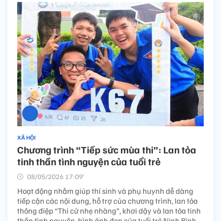
XÃ HỘI
Chương trình “Tiếp sức mùa thi”: Lan tỏa
tinh thần tình nguyện của tuổi trẻ
08/05/2026 17:09’
Hoạt động nhằm giúp thí sinh và phụ huynh dễ dàng
tiếp cận các nội dung, hỗ trợ của chương trình, lan tỏa
thông điệp “Thi cử nhẹ nhàng”, khơi dậy và lan tỏa tinh
thần tình nguyện, hình ảnh đẹp của tuổi trẻ Ninh Bình