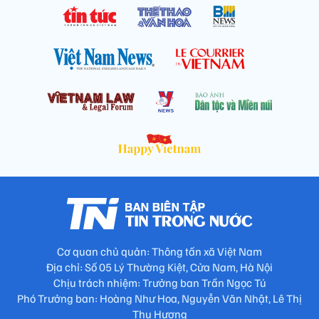
Cơ quan chủ quản: Thông tấn xã Việt Nam
Địa chỉ: Số 05 Lý Thường Kiệt, Cửa Nam, Hà Nội
Chịu trách nhiệm: Trưởng ban Trần Ngọc Tú
Phó Trưởng ban: Hoàng Như Hoa, Nguyễn Văn Nhật, Lê Thị
Thu Hương